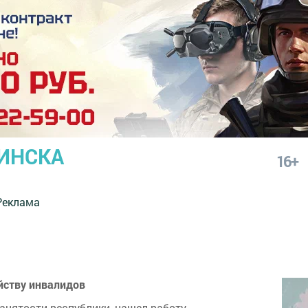
ИНСКА
16+
Реклама
ойству инвалидов
нятости республики, нашел работу.