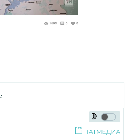
1690
0
0
е