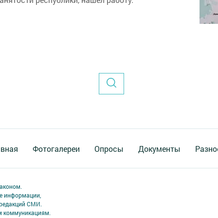
авная
Фотогалереи
Опросы
Документы
Разно
аконом.
ме информации,
 редакций СМИ.
ым коммуникациям.