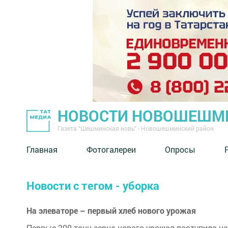
НОВОСТИ НОВОШЕШМ
Газета "Шешминская новь" - Новошешминский район
Главная
Фотогалереи
Опросы
Новости с тегом - уборка
На элеваторе – первый хлеб нового урожая
Первые 200 тонн зерна нового урожая поступило н