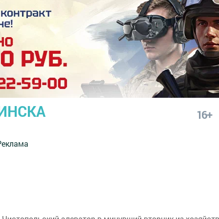
ИНСКА
16+
Реклама
а Чистопольский элеватор в минувший вторник из хозяйст