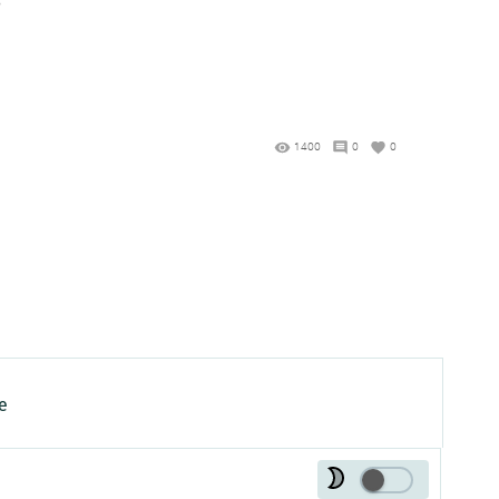
1400
0
0
е