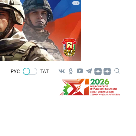
РУС
ТАТ
в