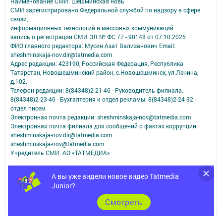
Наименование СМИ: Шешминская новь
СМИ зарегистрировано Федеральной службой по надзору в сфере
связи,
информационных технологий и массовых коммуникаций
запись о регистрации СМИ ЭЛ № ФС 77 - 90148 от 07.10.2025
ФИО главного редактора: Мусин Азат Вализанович Email:
sheshminskaja-nov.dir@tatmedia.com
Адрес редакции: 423190, Российская Федерация, Республика
Татарстан, Новошешминский район, с.Новошешминск, ул.Ленина,
д.102.
Телефон редакции: 8(84348)2-21-46 - Руководитель филиала.
8(84348)2-23-46 - Бухгалтерия и отдел рекламы. 8(84348)2-24-32 -
отдел писем
Электронная почта редакции: sheshminskaja-nov@tatmedia.com
Электронная почта филиала для сообщений о фактах коррупции
sheshminskaja-nov.dir@tatmedia.com
sheshminskaja-nov@tatmedia.com
Учредитель СМИ: АО «ТАТМЕДИА»
Антикоррупционная политика
А вы уже видели новое видео Tatmedia
АО «ТАТМЕДИА» использует «cookie»
для персонализации сервисов и
Junior?
удобства пользователей сайтом.
Использование «cookie» можно отменить в настройках браузера.
Cмотреть
Политика конфиденциальности