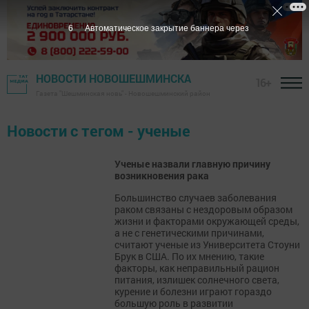
6
Автоматическое закрытие баннера через
НОВОСТИ НОВОШЕШМИНСКА
16+
Газета "Шешминская новь" - Новошешминский район
Новости с тегом - ученые
Ученые назвали главную причину
возникновения рака
Большинство случаев заболевания
раком связаны с нездоровым образом
жизни и факторами окружающей среды,
а не с генетическими причинами,
считают ученые из Университета Стоуни
Брук в США. По их мнению, такие
факторы, как неправильный рацион
питания, излишек солнечного света,
курение и болезни играют гораздо
большую роль в развитии