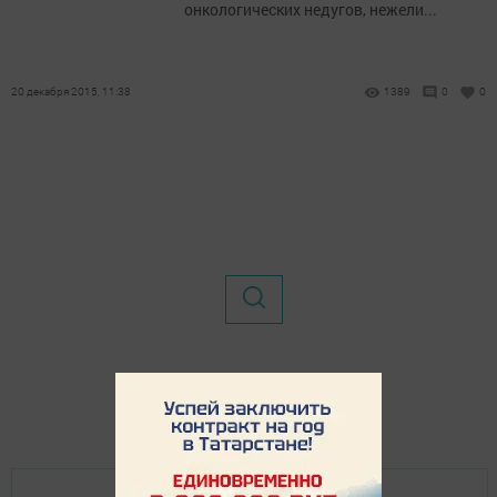
онкологических недугов, нежели...
20 декабря 2015, 11:38
1389
0
0