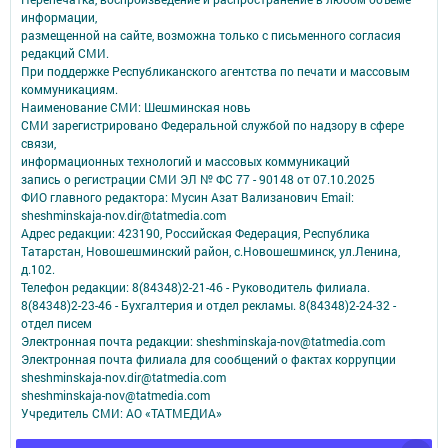
информации,
размещенной на сайте, возможна только с письменного согласия
редакций СМИ.
При поддержке Республиканского агентства по печати и массовым
коммуникациям.
Наименование СМИ: Шешминская новь
СМИ зарегистрировано Федеральной службой по надзору в сфере
связи,
информационных технологий и массовых коммуникаций
запись о регистрации СМИ ЭЛ № ФС 77 - 90148 от 07.10.2025
ФИО главного редактора: Мусин Азат Вализанович Email:
sheshminskaja-nov.dir@tatmedia.com
Адрес редакции: 423190, Российская Федерация, Республика
Татарстан, Новошешминский район, с.Новошешминск, ул.Ленина,
д.102.
Телефон редакции: 8(84348)2-21-46 - Руководитель филиала.
8(84348)2-23-46 - Бухгалтерия и отдел рекламы. 8(84348)2-24-32 -
отдел писем
Электронная почта редакции: sheshminskaja-nov@tatmedia.com
Электронная почта филиала для сообщений о фактах коррупции
sheshminskaja-nov.dir@tatmedia.com
sheshminskaja-nov@tatmedia.com
Учредитель СМИ: АО «ТАТМЕДИА»