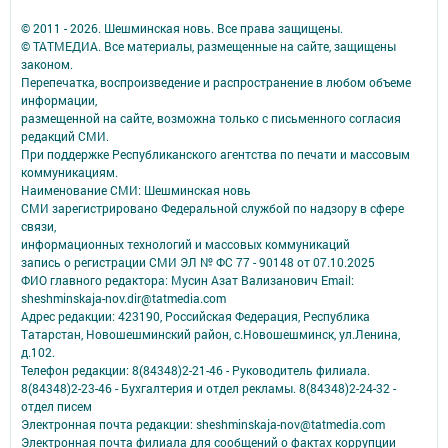
© 2011 - 2026. Шешминская новь. Все права защищены.
© ТАТМЕДИА. Все материалы, размещенные на сайте, защищены
законом.
Перепечатка, воспроизведение и распространение в любом объеме
информации,
размещенной на сайте, возможна только с письменного согласия
редакций СМИ.
При поддержке Республиканского агентства по печати и массовым
коммуникациям.
Наименование СМИ: Шешминская новь
СМИ зарегистрировано Федеральной службой по надзору в сфере
связи,
информационных технологий и массовых коммуникаций
запись о регистрации СМИ ЭЛ № ФС 77 - 90148 от 07.10.2025
ФИО главного редактора: Мусин Азат Вализанович Email:
sheshminskaja-nov.dir@tatmedia.com
Адрес редакции: 423190, Российская Федерация, Республика
Татарстан, Новошешминский район, с.Новошешминск, ул.Ленина,
д.102.
Телефон редакции: 8(84348)2-21-46 - Руководитель филиала.
8(84348)2-23-46 - Бухгалтерия и отдел рекламы. 8(84348)2-24-32 -
отдел писем
Электронная почта редакции: sheshminskaja-nov@tatmedia.com
Электронная почта филиала для сообщений о фактах коррупции