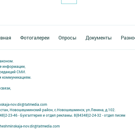
авная
Фотогалереи
Опросы
Документы
Разно
аконом.
ме информации,
 редакций СМИ.
ым коммуникациям.
связи,
skaja-nov.dir@tatmedia.com
рстан, Новошешминский район, с.Новошешминск, ул.Ленина, д.102.
8)2-23-46 - Бухгалтерия и отдел рекламы. 8(84348)2-24-32 - отдел писем
eshminskaja-nov.dir@tatmedia.com