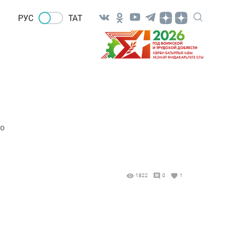
РУС
ТАТ
но
1822
0
1