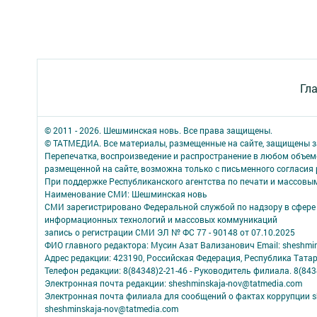
Гл
© 2011 - 2026. Шешминская новь. Все права защищены.
© ТАТМЕДИА. Все материалы, размещенные на сайте, защищены з
Перепечатка, воспроизведение и распространение в любом объе
размещенной на сайте, возможна только с письменного согласия
При поддержке Республиканского агентства по печати и массов
Наименование СМИ: Шешминская новь
СМИ зарегистрировано Федеральной службой по надзору в сфере 
информационных технологий и массовых коммуникаций
запись о регистрации СМИ ЭЛ № ФС 77 - 90148 от 07.10.2025
ФИО главного редактора: Мусин Азат Вализанович Email: sheshmin
Адрес редакции: 423190, Российская Федерация, Республика Тата
Телефон редакции: 8(84348)2-21-46 - Руководитель филиала. 8(8434
Электронная почта редакции: sheshminskaja-nov@tatmedia.com
Электронная почта филиала для сообщений о фактах коррупции sh
sheshminskaja-nov@tatmedia.com