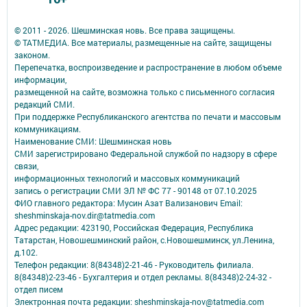
© 2011 - 2026. Шешминская новь. Все права защищены.
© ТАТМЕДИА. Все материалы, размещенные на сайте, защищены
законом.
Перепечатка, воспроизведение и распространение в любом объеме
информации,
размещенной на сайте, возможна только с письменного согласия
редакций СМИ.
При поддержке Республиканского агентства по печати и массовым
коммуникациям.
Наименование СМИ: Шешминская новь
СМИ зарегистрировано Федеральной службой по надзору в сфере
связи,
информационных технологий и массовых коммуникаций
запись о регистрации СМИ ЭЛ № ФС 77 - 90148 от 07.10.2025
ФИО главного редактора: Мусин Азат Вализанович Email:
sheshminskaja-nov.dir@tatmedia.com
Адрес редакции: 423190, Российская Федерация, Республика
Татарстан, Новошешминский район, с.Новошешминск, ул.Ленина,
д.102.
Телефон редакции: 8(84348)2-21-46 - Руководитель филиала.
8(84348)2-23-46 - Бухгалтерия и отдел рекламы. 8(84348)2-24-32 -
отдел писем
Электронная почта редакции: sheshminskaja-nov@tatmedia.com