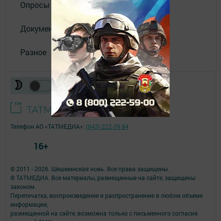
Опросы
Документы
Разное
Телефон АО «ТАТМЕДИА»:
(843) 222 09 84
16+
© 2011 - 2026. Шешминская новь. Все права защищены.
© ТАТМЕДИА. Все материалы, размещенные на сайте, защищены
законом.
Перепечатка, воспроизведение и распространение в любом объеме
информации,
размещенной на сайте, возможна только с письменного согласия