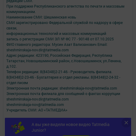
редакций СМИ.
При поддержке Республиканского агентства по печати и массовым
коммуникациям.
Наименование СМИ: Шешминская новь
СМИ зарегистрировано Федеральной службой по надзору в сфере
связи,
информационных технологий и массовых коммуникаций
запись о регистрации СМИ ЭЛ № ФС 77 - 90148 от 07.10.2025
ФИО главного редактора: Мусин Азат Вализанович Email:
sheshminskaja-nov.dir@tatmedia.com
Адрес редакции: 423190, Российская Федерация, Республика
Татарстан, Новошешминский район, с.Новошешминск, ул.Ленина,
д.102.
Телефон редакции: 8(84348)2-21-46 - Руководитель филиала.
8(84348)2-23-46 - Бухгалтерия и отдел рекламы. 8(84348)2-24-32 -
отдел писем
Электронная почта редакции: sheshminskaja-nov@tatmedia.com
Электронная почта филиала для сообщений о фактах коррупции
sheshminskaja-nov.dir@tatmedia.com
sheshminskaja-nov@tatmedia.com
Учредитель СМИ: АО «ТАТМЕДИА»
Антикоррупционная политика
А вы уже видели новое видео Tatmedia
АО «ТАТМЕДИА» использует «cookie»
для персонализации сервисов и
Junior?
удобства пользователей сайтом.