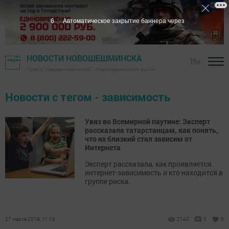
6
Автоматическое закрытие баннера через
НОВОСТИ НОВОШЕШМИНСКА
16+
Газета "Шешминская новь" - Новошешминский район
Новости с тегом - зависимость
Увяз во Всемирной паутине: Эксперт
рассказала татарстанцам, как понять,
что их близкий стал зависим от
Интернета
Эксперт рассказала, как проявляется
интернет-зависимость и кто находится в
группе риска.
27 марта 2019, 11:13
2140
0
0