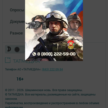
Опросы
Документы
Разное
Телефон АО «ТАТМЕДИА»:
(843) 222 09 84
16+
© 2011 - 2026. Шешминская новь. Все права защищены.
© ТАТМЕДИА. Все материалы, размещенные на сайте, защищены
законом.
Перепечатка, воспроизведение и распространение в любом объеме
информации,