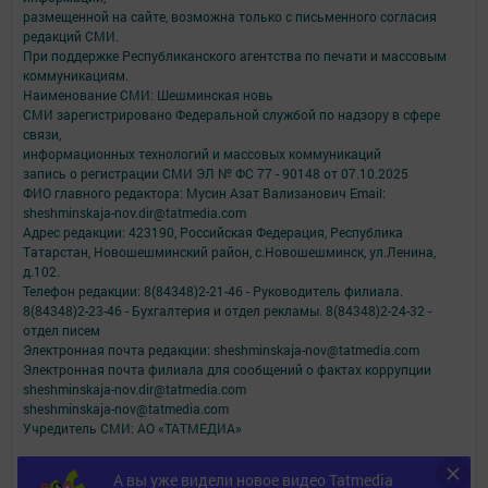
размещенной на сайте, возможна только с письменного согласия
редакций СМИ.
При поддержке Республиканского агентства по печати и массовым
коммуникациям.
Наименование СМИ: Шешминская новь
СМИ зарегистрировано Федеральной службой по надзору в сфере
связи,
информационных технологий и массовых коммуникаций
запись о регистрации СМИ ЭЛ № ФС 77 - 90148 от 07.10.2025
ФИО главного редактора: Мусин Азат Вализанович Email:
sheshminskaja-nov.dir@tatmedia.com
Адрес редакции: 423190, Российская Федерация, Республика
Татарстан, Новошешминский район, с.Новошешминск, ул.Ленина,
д.102.
Телефон редакции: 8(84348)2-21-46 - Руководитель филиала.
8(84348)2-23-46 - Бухгалтерия и отдел рекламы. 8(84348)2-24-32 -
отдел писем
Электронная почта редакции: sheshminskaja-nov@tatmedia.com
Электронная почта филиала для сообщений о фактах коррупции
sheshminskaja-nov.dir@tatmedia.com
sheshminskaja-nov@tatmedia.com
Учредитель СМИ: АО «ТАТМЕДИА»
Антикоррупционная политика
А вы уже видели новое видео Tatmedia
АО «ТАТМЕДИА» использует «cookie»
для персонализации сервисов и