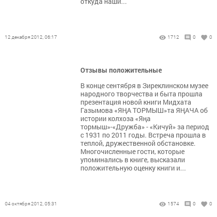
откуда наши...
12 декабря 2012, 06:17
1712
0
0
Отзывы положительные
В конце сентября в Зиреклинском музее
народного творчества и быта прошла
презентация новой книги Мидхата
Газымова «ЯҢА ТОРМЫШ»та ЯҢАЧА об
истории колхоза «Яңа
тормыш»-«Дружба» - «Кичуй» за период
с 1931 по 2011 годы. Встреча прошла в
теплой, дружественной обстановке.
Многочисленные гости, которые
упоминались в книге, высказали
положительную оценку книги и...
04 октября 2012, 05:31
1574
0
0