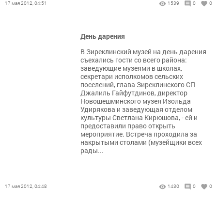
17 мая 2012, 04:51
1539
0
0
День дарения
В Зиреклинский музей на день дарения
съехались гости со всего района:
заведующие музеями в школах,
секретари исполкомов сельских
поселений, глава Зиреклинского СП
Джалиль Гайфутдинов, директор
Новошешминского музея Изольда
Удирякова и заведующая отделом
культуры Светлана Кирюшова, - ей и
предоставили право открыть
мероприятие. Встреча проходила за
накрытыми столами (музейщики всех
рады...
17 мая 2012, 04:48
1430
0
0