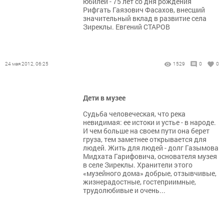
юбилей - 75 лет со дня рождения
Рифгать Гаязович Фасахов, внесший
значительный вклад в развитие села
Зиреклы. Евгений СТАРОВ
24 мая 2012, 06:25
1529
0
0
Дети в музее
Судьба человеческая, что река
невидимая: ее истоки и устье - в народе.
И чем больше на своем пути она берет
груза, тем заметнее открывается для
людей. Жить для людей - долг Газымова
Мидхата Гарифовича, основателя музея
в селе Зиреклы. Хранители этого
«музейного дома» добрые, отзывчивые,
жизнерадостные, гостеприимные,
трудолюбивые и очень...