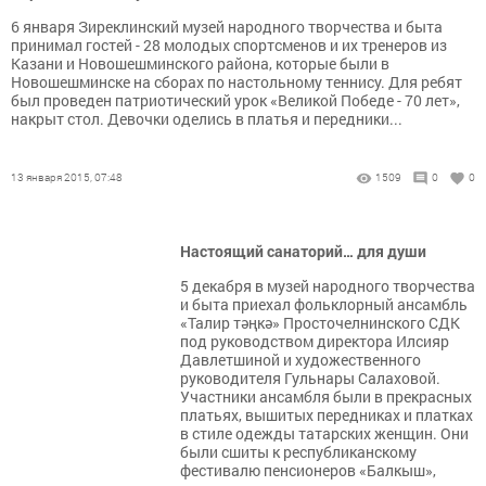
6 января Зиреклинский музей народного творчества и быта
принимал гостей - 28 молодых спортсменов и их тренеров из
Казани и Новошешминского района, которые были в
Новошешминске на сборах по настольному теннису. Для ребят
был проведен патриотический урок «Великой Победе - 70 лет»,
накрыт стол. Девочки оделись в платья и передники...
13 января 2015, 07:48
1509
0
0
Настоящий санаторий… для души
5 декабря в музей народного творчества
и быта приехал фольклорный ансамбль
«Талир тәңкә» Просточелнинского СДК
под руководством директора Илсияр
Давлетшиной и художественного
руководителя Гульнары Салаховой.
Участники ансамбля были в прекрасных
платьях, вышитых передниках и платках
в стиле одежды татарских женщин. Они
были сшиты к республиканскому
фестивалю пенсионеров «Балкыш»,