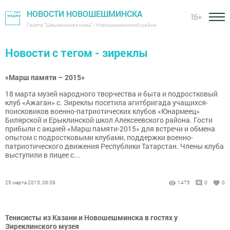
НОВОСТИ НОВОШЕШМИНСКА
16+
Газета "Шешминская новь" - Новошешминский район
Новости с тегом - зиреклы
«Марш памяти – 2015»
18 марта музей народного творчества и быта и подростковый
клуб «Ажаган» с. Зиреклы посетила агитбригада учащихся-
поисковиков военно-патриотических клубов «Юнармеец»
Билярской и Ерыклинской школ Алексеевского района. Гости
прибыли с акцией «Марш памяти-2015» для встречи и обмена
опытом с подростковыми клубами, поддержки военно-
патриотического движения Республики Татарстан. Члены клуба
выступили в лицее с...
25 марта 2015, 06:09
1475
0
0
Тенисисты из Казани и Новошешминска в гостях у
Зиреклинского музея