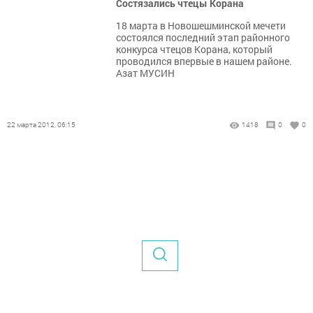
Состязались чтецы Корана
18 марта в Новошешминской мечети
состоялся последний этап районного
конкурса чтецов Корана, который
проводился впервые в нашем районе.
Азат МУСИН
22 марта 2012, 06:15
1418
0
0