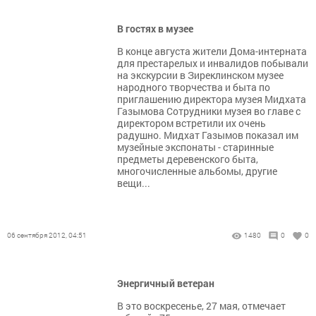
В гостях в музее
В конце августа жители Дома-интерната
для престарелых и инвалидов побывали
на экскурсии в Зиреклинском музее
народного творчества и быта по
приглашению директора музея Мидхата
Газымова Сотрудники музея во главе с
директором встретили их очень
радушно. Мидхат Газымов показал им
музейные экспонаты - старинные
предметы деревенского быта,
многочисленные альбомы, другие
вещи...
06 сентября 2012, 04:51
1480
0
0
Энергичный ветеран
В это воскресенье, 27 мая, отмечает