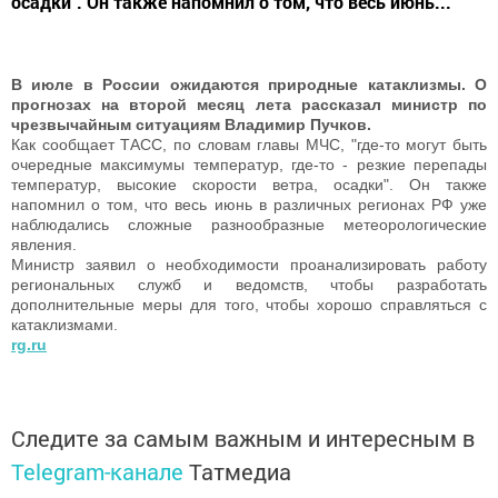
осадки". Он также напомнил о том, что весь июнь...
В июле в России ожидаются природные катаклизмы. О
прогнозах на второй месяц лета рассказал министр по
чрезвычайным ситуациям Владимир Пучков.
Как сообщает ТАСС, по словам главы МЧС, "где-то могут быть
очередные максимумы температур, где-то - резкие перепады
температур, высокие скорости ветра, осадки". Он также
напомнил о том, что весь июнь в различных регионах РФ уже
наблюдались сложные разнообразные метеорологические
явления.
Министр заявил о необходимости проанализировать работу
региональных служб и ведомств, чтобы разработать
дополнительные меры для того, чтобы хорошо справляться с
катаклизмами.
rg.ru
Следите за самым важным и интересным в
Telegram-канале
Татмедиа