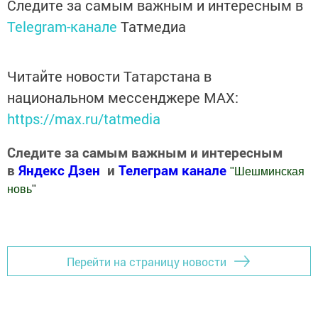
Следите за самым важным и интересным в
Telegram-канале
Татмедиа
Читайте новости Татарстана в
национальном мессенджере MАХ:
https://max.ru/tatmedia
Следите за самым важным и интересным
в
Яндекс Дзен
и
Телеграм канале
"
Шешминская
новь
"
Добавить Шешминскую новь в Яндекс.Новости
Перейти на страницу новости