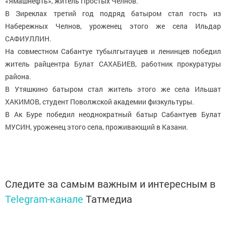
«Ямашнефть», житель Простых Челнов.
В Зиреклах третий год подряд батыром стал гость из
Набережных Челнов, уроженец этого же села Ильдар
САФИУЛЛИН.
На совместном Сабантуе тубылгытауцев и ленинцев победил
житель райцентра Булат САХАБИЕВ, работник прокуратуры
района.
В Утяшкино батыром стал житель этого же села Ильшат
ХАКИМОВ, студент Поволжской академии физкультуры.
В Ак Буре победил неоднократный батыр Сабантуев Булат
МУСИН, уроженец этого села, проживающий в Казани.
Следите за самым важным и интересным в
Telegram-канале
Татмедиа