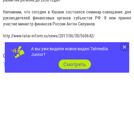
развития региона до 2030 года».
Напомним, что сегодня в Казани состоялся семинар-совещание для
руководителей финансовых органов субъектов РФ. В нем принял
участие министр финансов России Антон Силуанов.
http://www.tatar-inform.ru/news/2017/06/30/560642/
А вы уже видели новое видео Tatmedia
Junior?
Следите за самым важным и интересным в
Telegram-канале
Татмедиа
Cмотреть
Читайте новости Татарстана в
национальном мессенджере MАХ:
https://max.ru/tatmedia
Следите за самым важным и интересным
в
Яндекс Дзен
и
Телеграм канале
"
Шешминская
новь
"