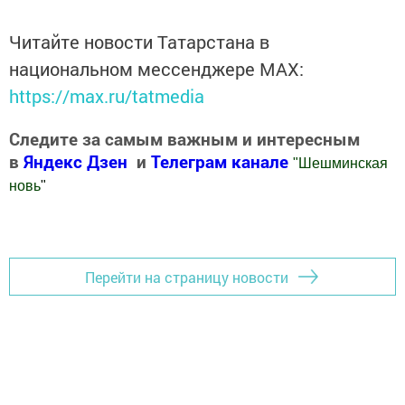
Читайте новости Татарстана в
национальном мессенджере MАХ:
https://max.ru/tatmedia
Следите за самым важным и интересным
в
Яндекс Дзен
и
Телеграм канале
"
Шешминская
новь
"
Добавить Шешминскую новь в Яндекс.Новости
Перейти на страницу новости