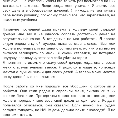
Мне очень не хотелось, чтобы кто-то хоть раз посмотрел на них
так же, как на меня… Люди всегда меня унижали. Я вложил все
свои деньги в образование дочерей. Я никогда не мог купить
себе новую рубашку, поскольку тратил все, что зарабатывал, на
школьные учебники.
Накануне последней даты приема в колледж моей старшей
дочери мне так и не удалось собрать достаточно денег на
вступительный взнос. В тот день я не мог работать. Я просто
сидел рядом с кучей мусора, пытаясь скрыть слезы. Все мои
коллеги поглядывали на меня с сочувствием, но никто из них не
пытался заговорить со мной. Я очень старался, но потерпел
неудачу, поэтому чувствовал себя убитым горем.
Я понятия не имел, что скажу своей дочери, когда она спросит
меня о вступительном взносе. Я родился в нищете, но всегда
мечтал о лучшей жизни для своих детей. А теперь моим мечтам
не суждено было исполниться…
После работы ко мне подошли все уборщики, с которыми я
работал. Они сели рядом и спросили меня, считаю ли я их
своими братьями. Прежде чем я смог хоть что-то ответить, мои
коллеги передали мне весь свой доход за один день. Когда я
попытался отказаться, они сказали: "Если нужно, мы будем
сегодня голодать, но НАША дочь должна пойти в колледж!" Я не
смог им отказать.