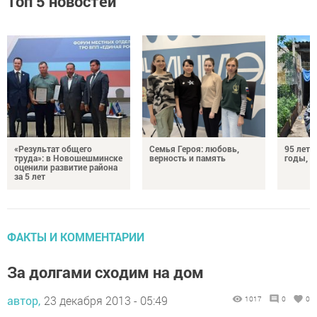
Топ 5 новостей
«Результат общего
Семья Героя: любовь,
95 лет 
труда»: в Новошешминске
верность и память
годы, э
оценили развитие района
за 5 лет
ФАКТЫ И КОММЕНТАРИИ
За долгами сходим на дом
автор,
23 декабря 2013 - 05:49
1017
0
0