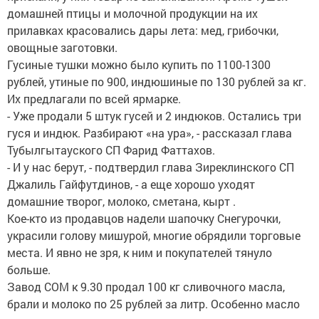
домашней птицы и молочной продукции на их
прилавках красовались дары лета: мед, грибочки,
овощные заготовки.
Гусиные тушки можно было купить по 1100-1300
рублей, утиные по 900, индюшиные по 130 рублей за кг.
Их предлагали по всей ярмарке.
- Уже продали 5 штук гусей и 2 индюков. Остались три
гуся и индюк. Разбирают «на ура», - рассказал глава
Тубылгытауского СП Фарид Фаттахов.
- И у нас берут, - подтвердил глава Зиреклинского СП
Джалиль Гайфутдинов, - а еще хорошо уходят
домашние творог, молоко, сметана, кырт .
Кое-кто из продавцов надели шапочку Снегурочки,
украсили голову мишурой, многие обрядили торговые
места. И явно не зря, к ним и покупателей тянуло
больше.
Завод СОМ к 9.30 продал 100 кг сливочного масла,
брали и молоко по 25 рублей за литр. Особенно масло