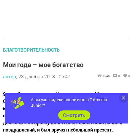
БЛАГОТВОРИТЕЛЬНОСТЬ
Мои года – мое богатство
автор,
23 декабря 2013 - 05:47
1046
0
0
9 декабря жительнице Новошешминска Марии
А вы уже видели новое видео Tatmedia
Семеновне Писцовой исполнилось 90 лет. В этот день
Junior?
юбиляршу навестил руководитель Новошешминского
Cмотреть
сельского поселения Алексей Иванов. В адрес
долгожителя прозвучали теплые слова пожеланий и
поздравлений, и был вручен небольшой презент.