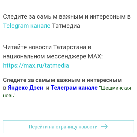
Следите за самым важным и интересным в
Telegram-канале
Татмедиа
Читайте новости Татарстана в
национальном мессенджере MАХ:
https://max.ru/tatmedia
Следите за самым важным и интересным
в
Яндекс Дзен
и
Телеграм канале
"
Шешминская
новь
"
Добавить Шешминскую новь в Яндекс.Новости
Перейти на страницу новости