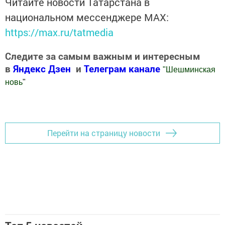
Читайте новости Татарстана в
национальном мессенджере MАХ:
https://max.ru/tatmedia
Следите за самым важным и интересным
в
Яндекс Дзен
и
Телеграм канале
"
Шешминская
новь
"
Добавить Шешминскую новь в Яндекс.Новости
Перейти на страницу новости