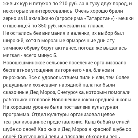
живых кур и петухов по 210 руб. за штуку двух пород, и
некоторые заинтересовались. Очень хорошо брали
зерно из Шахмайкино (агрофирма «Татарстан») - мешки
с пшеницей по 350 руб. исчезали на глазах.
Не остались без внимания и валенки, их выбор был
широкий, хотя в морозные ярмарочные дни эту
зимнюю обувку берут активнее, погода же выдалась
мягкая - всего минус 5.
Новошешминское сельское поселение организовало
бесплатное угощение из горячего чая, блинов и
пирожков. Все с удовольствием пили и ели, тем более
радушными хозяевами нарядной палатки были
сказочные Дед Мороз, Снегурочка, которым помогали
работники столовой Новошешминской средней школы.
На хорошем уровне была поставлена культурная
программа. Отдел культуры организовал целое
театрализованное представление. Кыш бабай в синей
шубе со своей Кар кыз и Дед Мороз в красной шубе со
своей Снегурочкой пели и плясали, обходили весь