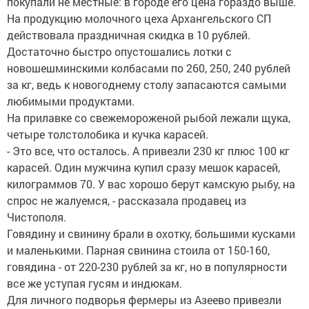
покупали не местные: в городе его цена гораздо выше.
На продукцию молочного цеха Архангельского СП
действовала праздничная скидка в 10 рублей.
Достаточно быстро опустошались лотки с
новошешминскими колбасами по 260, 250, 240 рублей
за кг, ведь к новогоднему столу запасаются самыми
любимыми продуктами.
На прилавке со свежемороженой рыбой лежали щука,
четыре толстолобика и кучка карасей.
- Это все, что осталось. А привезли 230 кг плюс 100 кг
карасей. Один мужчина купил сразу мешок карасей,
килограммов 70. У вас хорошо берут камскую рыбу, на
спрос не жалуемся, - рассказала продавец из
Чистополя.
Говядину и свинину брали в охотку, большими кусками
и маленькими. Парная свинина стоила от 150-160,
говядина - от 220-230 рублей за кг, но в популярности
все же уступая гусям и индюкам.
Для личного подворья фермеры из Азеево привезли