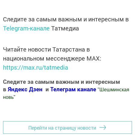
Следите за самым важным и интересным в
Telegram-канале
Татмедиа
Читайте новости Татарстана в
национальном мессенджере MАХ:
https://max.ru/tatmedia
Следите за самым важным и интересным
в
Яндекс Дзен
и
Телеграм канале
"
Шешминская
новь
"
Добавить Шешминскую новь в Яндекс.Новости
Перейти на страницу новости