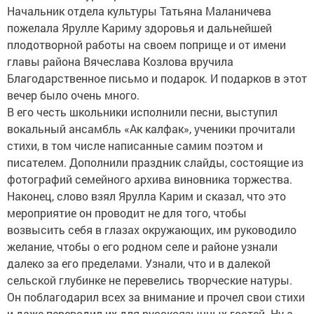
Начальник отдела культуры Татьяна Маланичева
пожелала Ярулле Кариму здоровья и дальнейшей
плодотворной работы на своем поприще и от имени
главы района Вячеслава Козлова вручила
Благодарственное письмо и подарок. И подарков в этот
вечер было очень много.
В его честь школьники исполнили песни, выступил
вокальный ансамбль «Ак калфак», ученики прочитали
стихи, в том числе написанные самим поэтом и
писателем. Дополнили праздник слайды, состоящие из
фотографий семейного архива виновника торжества.
Наконец, слово взял Ярулла Карим и сказал, что это
мероприятие он проводит не для того, чтобы
возвысить себя в глазах окружающих, им руководило
желание, чтобы о его родном селе и районе узнали
далеко за его пределами. Узнали, что и в далекой
сельской глубинке не перевелись творческие натуры.
Он поблагодарил всех за внимание и прочел свои стихи
и даже переводил их для русскоязычных гостей. Ну а