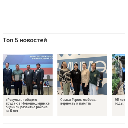
Топ 5 новостей
«Результат общего
Семья Героя: любовь,
95 лет 
труда»: в Новошешминске
верность и память
годы, э
оценили развитие района
за 5 лет