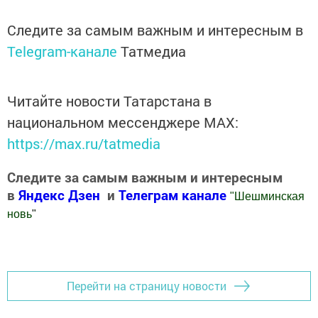
Следите за самым важным и интересным в
Telegram-канале
Татмедиа
Читайте новости Татарстана в
национальном мессенджере MАХ:
https://max.ru/tatmedia
Следите за самым важным и интересным
в
Яндекс Дзен
и
Телеграм канале
"
Шешминская
новь
"
Добавить Шешминскую новь в Яндекс.Новости
Перейти на страницу новости