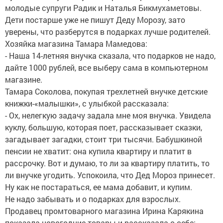
молодые супруги Радик и Наталья Бикмухаметовы.
Дети постарше уже не пишут Деду Морозу, зато
уверены, что разберутся в подарках лучше родителей.
Хозяйка магазина Тамара Мамедова:
- Наша 14-летняя внучка сказала, что подарков не надо,
дайте 1000 рублей, все выберу сама в компьютерном
магазине.
Тамара Соколова, покупая трехлетней внучке детские
книжки-«малышки», с улыбкой рассказала:
- Ох, нелегкую задачу задала мне моя внучка. Увидела
куклу, большую, которая поет, рассказывает сказки,
загадывает загадки, стоит три тысячи. Бабушкиной
пенсии не хватит: она купила квартиру и платит в
рассрочку. Вот и думаю, то ли за квартиру платить, то
ли внучке угодить. Успокоила, что Дед Мороз принесет.
Ну как не постараться, ее мама добавит, и купим.
Не надо забывать и о подарках для взрослых.
Продавец промтоварного магазина Ирина Карякина
показала новогодние товары и рассказала о себе: