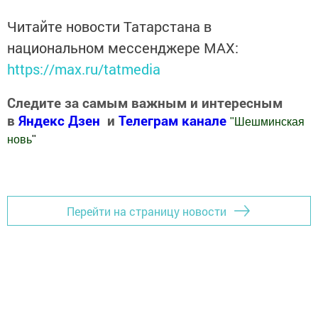
Читайте новости Татарстана в
национальном мессенджере MАХ:
https://max.ru/tatmedia
Следите за самым важным и интересным
в
Яндекс Дзен
и
Телеграм канале
"
Шешминская
новь
"
Добавить Шешминскую новь в Яндекс.Новости
Перейти на страницу новости