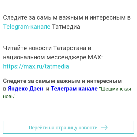
Следите за самым важным и интересным в
Telegram-канале
Татмедиа
Читайте новости Татарстана в
национальном мессенджере MАХ:
https://max.ru/tatmedia
Следите за самым важным и интересным
в
Яндекс Дзен
и
Телеграм канале
"
Шешминская
новь
"
Добавить Шешминскую новь в Яндекс.Новости
Перейти на страницу новости