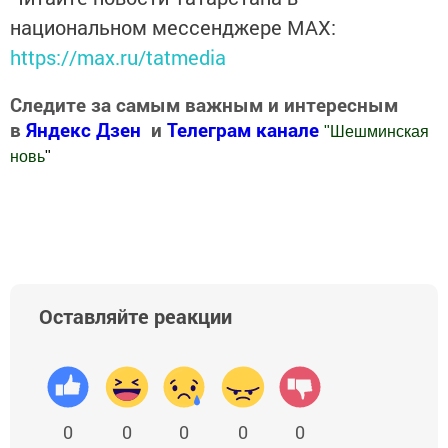
национальном мессенджере MАХ:
https://max.ru/tatmedia
Следите за самым важным и интересным
в
Яндекс Дзен
и
Телеграм канале
"
Шешминская
новь
"
Добавить Шешминскую новь в Яндекс.Новости
Оставляйте реакции
0
0
0
0
0