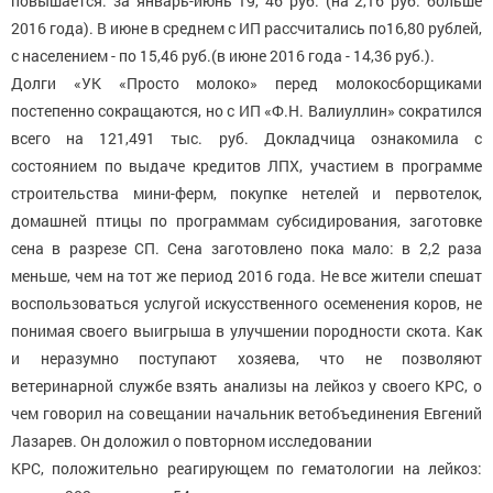
повышается: за январь-июнь 19, 46 руб. (на 2,16 руб. больше
2016 года). В июне в среднем с ИП рассчитались по16,80 рублей,
с населением - по 15,46 руб.(в июне 2016 года - 14,36 руб.).
Долги «УК «Просто молоко» перед молокосборщиками
постепенно сокращаются, но с ИП «Ф.Н. Валиуллин» сократился
всего на 121,491 тыс. руб. Докладчица ознакомила с
состоянием по выдаче кредитов ЛПХ, участием в программе
строительства мини-ферм, покупке нетелей и первотелок,
домашней птицы по программам субсидирования, заготовке
сена в разрезе СП. Сена заготовлено пока мало: в 2,2 раза
меньше, чем на тот же период 2016 года. Не все жители спешат
воспользоваться услугой искусственного осеменения коров, не
понимая своего выигрыша в улучшении породности скота. Как
и неразумно поступают хозяева, что не позволяют
ветеринарной службе взять анализы на лейкоз у своего КРС, о
чем говорил на совещании начальник ветобъединения Евгений
Лазарев. Он доложил о повторном исследовании
КРС, положительно реагирующем по гематологии на лейкоз: