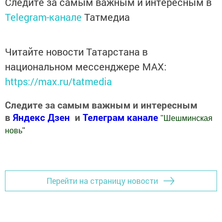
Следите за самым важным и интересным в
Telegram-канале
Татмедиа
Читайте новости Татарстана в
национальном мессенджере MАХ:
https://max.ru/tatmedia
Следите за самым важным и интересным
в
Яндекс Дзен
и
Телеграм канале
"
Шешминская
новь
"
Добавить Шешминскую новь в Яндекс.Новости
Перейти на страницу новости