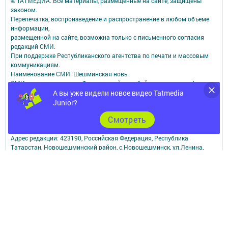
© ТАТМЕДИА. Все материалы, размещенные на сайте, защищены
законом.
Перепечатка, воспроизведение и распространение в любом объеме
информации,
размещенной на сайте, возможна только с письменного согласия
редакций СМИ.
При поддержке Республиканского агентства по печати и массовым
коммуникациям.
Наименование СМИ: Шешминская новь
СМИ зарегистрировано Федеральной службой по надзору в сфере
связи,
А вы уже видели новое видео Tatmedia
информационных технологий и массовых коммуникаций
Junior?
запись о регистрации СМИ ЭЛ № ФС 77 - 90148 от 07.10.2025
Cмотреть
ФИО главного редактора: Мусин Азат Вализанович Email:
sheshminskaja-nov.dir@tatmedia.com
Адрес редакции: 423190, Российская Федерация, Республика
Татарстан, Новошешминский район, с.Новошешминск, ул.Ленина,
д.102.
Телефон редакции: 8(84348)2-21-46 - Руководитель филиала.
8(84348)2-23-46 - Бухгалтерия и отдел рекламы. 8(84348)2-24-32 -
отдел писем
Электронная почта редакции: sheshminskaja-nov@tatmedia.com
Электронная почта филиала для сообщений о фактах коррупции
sheshminskaja-nov.dir@tatmedia.com
sheshminskaja-nov@tatmedia.com