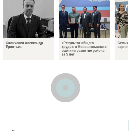
Скончался Александр
«Результат общего
Семья Г
Еронтьев
труда»: в Новошешминске
верност
оценили развитие района
за 5 лет