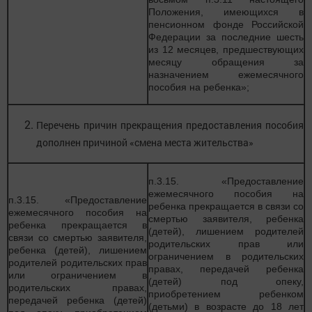
Положения, имеющихся в
пенсионном фонде Российской
Федерации за последние шесть
из 12 месяцев, предшествующих
месяцу обращения за
назначением ежемесячного
пособия на ребенка»;
Перечень причин прекращения предоставления пособия
дополнен причиной «смена места жительства»
п.3.15. «Предоставление
ежемесячного пособия на
п.3.15. «Предоставление
ребенка прекращается в связи со
ежемесячного пособия на
смертью заявителя, ребенка
ребенка прекращается в
(детей), лишением родителей
связи со смертью заявителя,
родительских прав или
ребенка (детей), лишением
ограничением в родительских
родителей родительских прав
правах, передачей ребенка
или ограничением в
(детей) под опеку,
родительских правах,
приобретением ребенком
передачей ребенка (детей)
(детьми) в возрасте до 18 лет