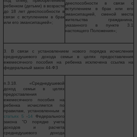
под опеку, приобретением
дееспособности в связи с
ребенком (детьми) в возрасте
вступлением в брак или его
до 18 лет дееспособности в
эмансипацией, сменой места
связи с вступлением в брак
жительства гражданина,
или его эмансипацией»;
указанного в пункте 3.1
настоящего Положения»;
3. В связи с установлением нового порядка исчисления
среднедушевого дохода семьи в целях предоставления
ежемесячного пособия на ребенка исключена ссылка на
федеральный закон 44-ФЗ
п.3.18. «Среднедушевой
доход семьи в целях
предоставления
ежемесячного пособия на
ребенка исчисляется по
правилам, установленным в
статьях 5
-
14
Федерального
закона "О порядке учета
доходов и расчета
среднедушевого дохода