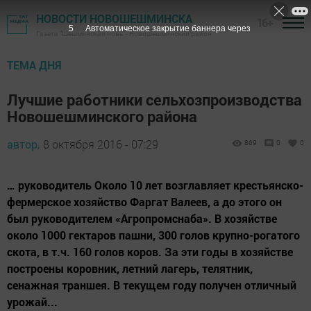
НОВОСТИ НОВОШЕШМИНСКА
16+
4
Автоматическое закрытие баннера через
Газета "Шешминская новь" - Новошешминский район
ТЕМА ДНЯ
Лучшие работники сельхозпроизводства
Новошешминского района
автор,
8 октября 2016 - 07:29
869
0
0
… руководитель Около 10 лет возглавляет крестьянско-
фермерское хозяйство Фаргат Валеев, а до этого он
был руководителем «Агропромснаба». В хозяйстве
около 1000 гектаров пашни, 300 голов крупно-рогатого
скота, в т.ч. 160 голов коров. За эти годы в хозяйстве
построены коровник, летний лагерь, телятник,
сенажная траншея. В текущем году получен отличный
урожай...