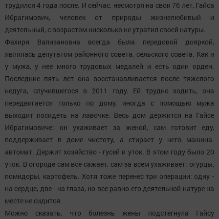
трудился 4 года после. И сейчас, несмотря на свои 76 лет, Гайса
Ибрагимович, человек от природы жизнелюбивый и
деятельный, с возрастом нисколько не утратил своей натуры.
Фахиря Вализановна всегда была передовой дояркой,
являлась депутатом районного совета, сельского совета. Как и
у мужа, у нее много трудовых медалей и есть один орден.
Последние пять лет она восстанавливается после тяжелого
недуга, случившегося в 2011 году. Ей трудно ходить, она
передвигается только по дому, иногда с помощью мужа
выходит посидеть на лавочке. Весь дом держится на Гайсе
Ибрагимовиче: он ухаживает за женой, сам готовит еду,
поддерживает в доме чистоту, а стирает у него машина-
автомат. Держит хозяйство - гусей и уток. В этом году было 20
уток. В огороде сам все сажает, сам за всем ухаживает: огурцы,
помидоры, картофель. Хотя тоже перенес три операции: одну -
на сердце, две - на глаза, но все равно его деятельной натуре на
месте не сидится.
Можно сказать, что болезнь жены подстегнула Гайсу