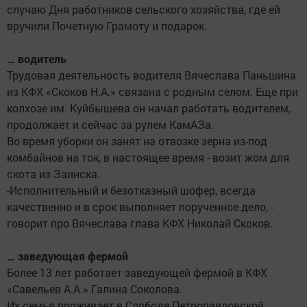
случаю Дня работников сельского хозяйства, где ей
вручили Почетную Грамоту и подарок.
… водитель
Трудовая деятельность водителя Вячеслава Паньшина
из КФХ «Скоков Н.А.» связана с родным селом. Еще при
колхозе им. Куйбышева он начал работать водителем,
продолжает и сейчас за рулем КамАЗа.
Во время уборки он занят на отвозке зерна из-под
комбайнов на ток, в настоящее время - возит жом для
скота из Заинска.
-Исполнительный и безотказный шофер, всегда
качественно и в срок выполняет порученное дело, -
говорит про Вячеслава глава КФХ Николай Скоков.
… заведующая фермой
Более 13 лет работает заведующей фермой в КФХ
«Савельев А.А.» Галина Соколова.
Их семья проживает в Слободе Петропавловской,