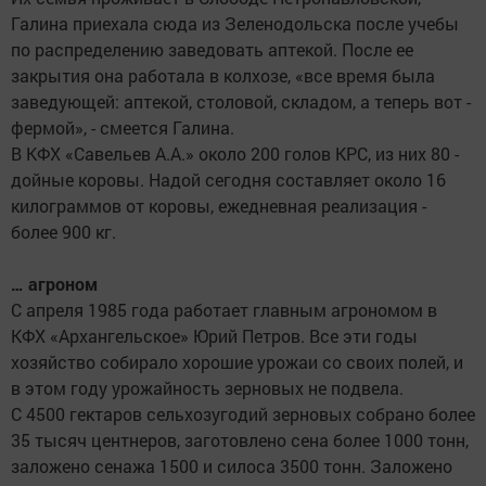
Галина приехала сюда из Зеленодольска после учебы
по распределению заведовать аптекой. После ее
закрытия она работала в колхозе, «все время была
заведующей: аптекой, столовой, складом, а теперь вот -
фермой», - смеется Галина.
В КФХ «Савельев А.А.» около 200 голов КРС, из них 80 -
дойные коровы. Надой сегодня составляет около 16
килограммов от коровы, ежедневная реализация -
более 900 кг.
… агроном
С апреля 1985 года работает главным агрономом в
КФХ «Архангельское» Юрий Петров. Все эти годы
хозяйство собирало хорошие урожаи со своих полей, и
в этом году урожайность зерновых не подвела.
С 4500 гектаров сельхозугодий зерновых собрано более
35 тысяч центнеров, заготовлено сена более 1000 тонн,
заложено сенажа 1500 и силоса 3500 тонн. Заложено