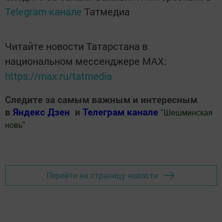
Telegram-канале
Татмедиа
Читайте новости Татарстана в
национальном мессенджере MАХ:
https://max.ru/tatmedia
Следите за самым важным и интересным
в
Яндекс Дзен
и
Телеграм канале
"
Шешминская
новь
"
Добавить Шешминскую новь в Яндекс.Новости
Перейти на страницу новости