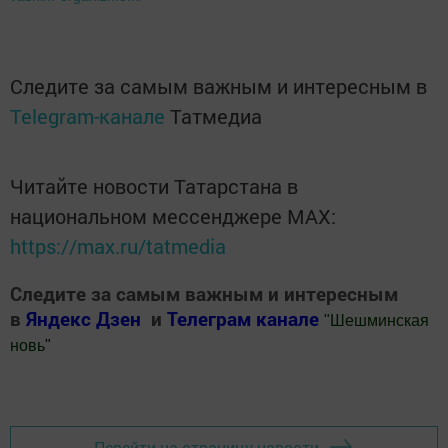
Следите за самым важным и интересным в
Telegram-канале
Татмедиа
Читайте новости Татарстана в
национальном мессенджере MАХ:
https://max.ru/tatmedia
Следите за самым важным и интересным
в
Яндекс Дзен
и
Телеграм канале
"
Шешминская
новь
"
Добавить Шешминскую новь в Яндекс.Новости
Перейти на страницу новости