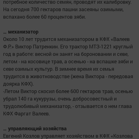
потребное количество семян, проводят их калибровку.
На сегодня 700 гектаров пашни засеяны озимыми,
вспахано более 60 процентов зяби.
… механизатор
Около 10 лет трудится механизатором в КФХ «Валеев
Ф.Р.» Виктор Патренкин. Его трактор МТЗ-1221 круглый
год в работе: весной он занят на бороновании и севе,
летом - на косовице трав, а осенью - на вспашке зяби и
севе озимых культур. В зимнее время их семья
трудится в животноводстве (жена Виктора - передовая
доярка КФХ).
-Летом Виктор скосил более 600 гектаров трав, осенью
убрал 140 га кукурузы, очень добросовестный и
трудолюбивый механизатор, - отзывается о нем глава
КФХ Фаргат Валеев.
… управляющий хозяйства
Евгений Козлов управляет хозяйством в КФХ «Козлова