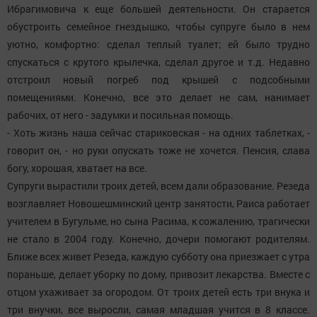
Ибрагимовича к еще большей деятельности. Он старается
обустроить семейное гнездышко, чтобы супруге было в нем
уютно, комфортно: сделал теплый туалет; ей было трудно
спускаться с крутого крылечка, сделал другое и т.д. Недавно
отстроил новый погреб под крышей с подсобными
помещениями. Конечно, все это делает не сам, нанимает
рабочих, от него - задумки и посильная помощь.
- Хоть жизнь наша сейчас стариковская - на одних таблетках, -
говорит он, - но руки опускать тоже не хочется. Пенсия, слава
богу, хорошая, хватает на все.
Супруги вырастили троих детей, всем дали образование. Резеда
возглавляет Новошешминский центр занятости, Раиса работает
учителем в Бугульме, но сына Расима, к сожалению, трагически
не стало в 2004 году. Конечно, дочери помогают родителям.
Ближе всех живет Резеда, каждую субботу она приезжает с утра
пораньше, делает уборку по дому, привозит лекарства. Вместе с
отцом ухаживает за огородом. От троих детей есть три внука и
три внучки, все выросли, самая младшая учится в 8 классе.