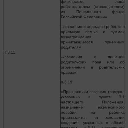
физического лица
работодателем (страхователем)
из Пенсионного фонда
Российской Федерации»
-«сведения о передаче ребенка в
приемную семью и суммах
вознаграждения,
причитающегося приемным
родителям;
П.3.11
-«сведения о лишении
родительских прав или об
ограничении в родительских
правах»;
п.3.19:
«При наличии согласия граждан,
указанных в пункте 3.1
настоящего Положения,
назначение ежемесячного
пособия на ребенка
производится на основании
сведения, указанных в абзаце
восьмом п.3.11 настоящего