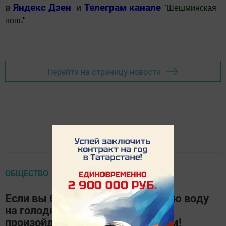
в
Яндекс Дзен
и
Телеграм канале
"
Шешминская
новь
"
Добавить Шешминскую новь в Яндекс.Новости
Перейти на страницу новости
ОБЩЕСТВО
Если вы будете выпивать теплую воду
на голодный желудок, вот что
произойдет с вашим организмом!