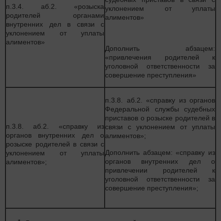
п.3.4. аб.2. «розыска
уклонением от уплаты
родителей органами
алиментов»
внутренних дел в связи с
уклонением от уплаты
алиментов»
Дополнить абзацем:
«привлечения родителей к
уголовной ответственности за
совершение преступления»
п.3.8. аб.2. «справку из органов
Федеральной службы судебных
приставов о розыске родителей в
п.3.8. аб.2. «справку из
связи с уклонением от уплаты
органов внутренних дел о
алиментов»;
розыске родителей в связи с
Дополнить абзацем: «справку из
уклонением от уплаты
органов внутренних дел о
алиментов»;
привлечении родителей к
уголовной ответственности за
совершение преступления»;