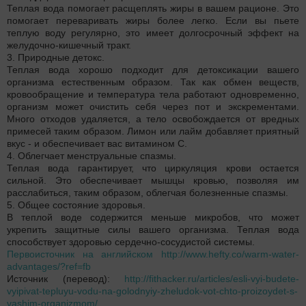
Теплая вода помогает расщеплять жиры в вашем рационе. Это
помогает переваривать жиры более легко. Если вы пьете
теплую воду регулярно, это имеет долгосрочный эффект на
желудочно-кишечный тракт.
3. Природные детокс.
Теплая вода хорошо подходит для детоксикации вашего
организма естественным образом. Так как обмен веществ,
кровообращение и температура тела работают одновременно,
организм может очистить себя через пот и экскрементами.
Много отходов удаляется, а тело освобождается от вредных
примесей таким образом. Лимон или лайм добавляет приятный
вкус - и обеспечивает вас витамином С.
4. Облегчает менструальные спазмы.
Теплая вода гарантирует, что циркуляция крови остается
сильной. Это обеспечивает мышцы кровью, позволяя им
расслабиться, таким образом, облегчая болезненные спазмы.
5. Общее состояние здоровья.
В теплой воде содержится меньше микробов, что может
укрепить защитные силы вашего организма. Теплая вода
способствует здоровью сердечно-сосудистой системы.
Первоисточник на английском
http://www.hefty.co/warm-water-
advantages/?ref=fb
Источник (перевод):
http://fithacker.ru/articles/esli-vyi-budete-
vyipivat-tepluyu-vodu-na-golodnyiy-zheludok-vot-chto-proizoydet-s-
vashim-organizmom/