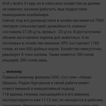
М.И.» всего 4 года, но в сельском хозяйстве он далеко
не новичок: начинал работать еще подростком
помощником комбайнера.
Сейчас под его руководством в хозяйстве имеется 7500
гектаров сельхозугодий, урожайность озимых
составила 27-28 ц/га, яровых - 22 ц\га. В достаточном
объеме заготовлено кормов для животных. А их
поголовье в хозяйстве немалое: КРС составляет 1760
голов, из них 500 дойных коров. Хозяйство ежесуточно
реализует 8 тонн молока. Также имеется 100 голов
лошадей, 300 голов овец .
… инженер
Главный инженер филиала ООО «Сэт иле» «Новая
Шешма» Радик Нуртдинов к своей работе имеет
ответственный и инициативный подход.
118 единиц техники, находящейся в его ведении,
эксплуатируется уже 11-12 лет, но находится в рабочем
состоянии. Ремонтом техники занимаются сами, для