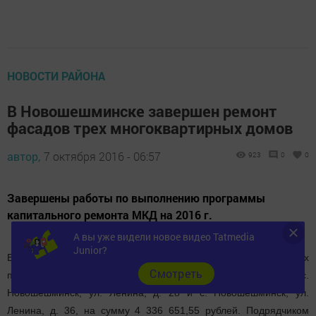
НОВОСТИ РАЙОНА
В Новошешминске завершен ремонт
фасадов трех многоквартирных домов
автор,
7 октября 2016 - 06:57
923
0
0
Завершены работы по выполнению программы
капитального ремонта МКД на 2016 г.
А вы уже видели новое видео Tatmedia
Junior?
Выполнен ремонт фасадов в 3 многоквартирных жилых домах
Cмотреть
по адресу: с. Новошешминск, ул. Ленина, д. 23, с.
Новошешминск, ул. Ленина, д. 28 и с. Новошешминск, ул.
Ленина, д. 36, на сумму 4 336 651,55 рублей. Подрядчиком