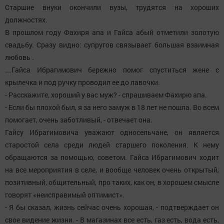
Старшие внуки окончили вузы, трудятся на хороших
должностях.
В прошлом году Фахиря апа и Гайса абый отметили золотую
свадьбу. Сразу видно: супругов связывает большая взаимная
любовь .
….Гайса Ибрагимович бережно помог спуститься жене с
крылечка и под ручку проводил ее до лавочки.
- Расскажите, хороший у вас муж? - спрашиваем Фахирю апа.
- Если бы плохой был, я за него замуж в 18 лет не пошла. Во всем
помогает, очень заботливый, - отвечает она.
Гайсу Ибрагимовича уважают односельчане, он является
старостой села среди людей старшего поколения. К нему
обращаются за помощью, советом. Гайса Ибрагимович ходит
на все мероприятия в селе, и вообще человек очень открытый,
позитивный, общительный, про таких, как он, в хорошем смысле
говорят «неисправимый оптимист».
- Я бы сказал, жизнь сейчас очень хорошая, - подтверждает он
свое видение жизни. - В магазинах все есть, газ есть, вода есть,