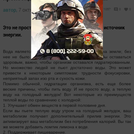
автор,
7 октября 2016 - 07:16
1057
0
0
Это не просто эликсир жизни, это истинный источник
энергии.
Вода является наиболее важным соединением на земле; без
нее не было бы никакой жизни вообще, и, чтобы оставаться
здоровым, важно, чтобы организм оставался гидратированным.
Но множество людей не пьют достаточно воды. Это может
привести к некоторым симптомам: трудности фокусировки,
неприятный запах изо рта и сухость кожи.
Помимо обычной, гидратации организма, есть еще более
веские причины, чтобы пить воду. И не просто воду, а теплую
воду на голодный желудок! Вот некоторые из преимуществ
теплой воды по сравнению с холодной:
1. Улучшает обмен веществ в первой половине дня.
Если вы пьете теплую воду утром на голодный желудок, ваш
метаболизм получает дополнительный прилив энергии. Это
активизирует ваш метаболизм без потребления калорий. Вы так
же можете добавить ломтик лимона к воде.
2. Поддерживает пищеварение.