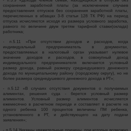
- п.5.9 «Доходы членов семьи, находящихся в отпуске без
сохранения заработной платы (за исключением случаев
предоставления отпусков без сохранения заработной платы,
перечисленных в абзацах 3-8 статьи 128 ТК РФ) на период
отпуска исчисляются исходя из размера условного заработка,
равного по величине двум третям тарифной ставки(оклада)
работника;
- п.5.11 «При отсутствии доходов и расходов, когда
индивидуальный предприниматель в документах,
предоставляемых в налоговый орган указывает нулевое
значение доходов и расходов, в совокупный доход
индивидуального предпринимателя включается условный
размер дохода, равный размеру среднедушевого денежного
дохода по муниципальному району (городскому округу), но не
более размера среднедушевого денежного дохода в РТ»;
- п.5.12 «В случаях отсутствия документов о получаемых
алиментах, решения суда - берется условный размер
алиментов. Условный размер алиментов исчисляется
ежемесячно в расчетном периоде и составляет в расчете на
одного ребенка 100 процентов величины ПМ ребенка,
установленного в РТ, и действующего на дату подачи
заявления»;
- п.5.14 Указаны уважительные причины, при которых возможно