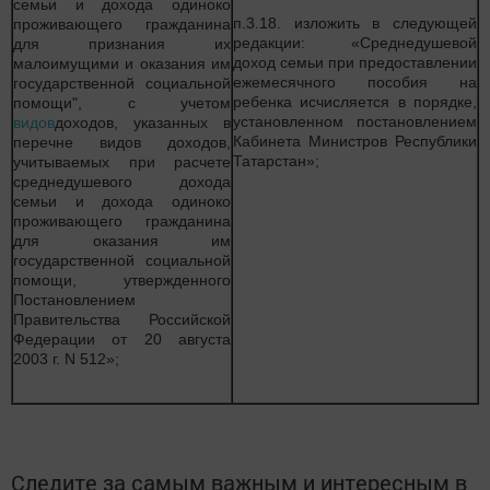
семьи и дохода одиноко
п.3.18. изложить в следующей
проживающего гражданина
редакции: «Среднедушевой
для признания их
доход семьи при предоставлении
малоимущими и оказания им
ежемесячного пособия на
государственной социальной
ребенка исчисляется в порядке,
помощи", с учетом
установленном постановлением
видов
доходов, указанных в
Кабинета Министров Республики
перечне видов доходов,
Татарстан»;
учитываемых при расчете
среднедушевого дохода
семьи и дохода одиноко
проживающего гражданина
для оказания им
государственной социальной
помощи, утвержденного
Постановлением
Правительства Российской
Федерации от 20 августа
2003 г. N 512»;
Следите за самым важным и интересным в