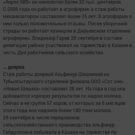
«Акрос-580» он намолотил более 32 тыс. центнеров.
С 2006 года он работает в агрофирме, а стаж работы
механизатором составляет более 25 лет. В агрофирме о
нем только положительные отзывы. После уборочной
страды он работает кузнецом в Дарьевском отделении
агрофирмы. Владимир Гарев 28 сентября в составе
делегации района участвовал на торжествах в Казани в
честь Дня работников сельского хозяйства.
… доярка
Стаж работы дояркой Альфинур Шишкиной из
Тубылгытауского отделения филиала ООО «Сэт эле»
«Новая Шешма» составляет 38 лет. Из года в год она
добивается хороших результатов по надою молока.
Сейчас в ее группе 57 коров, от которых за 8 месяцев
этого года она надоила более 180 тонн молока.
28 сентября в числе передовиков
сельскохозяйственного производства Альфинур
Габдулловна побывала в Казани на торжестве по