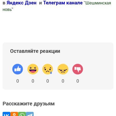
в
Яндекс Дзен
и
Телеграм канале
"
Шешминская
новь
"
Добавить Шешминскую новь в Яндекс.Новости
Оставляйте реакции
0
0
0
0
0
Расскажите друзьям