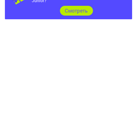
Junior?
Cмотреть
Главная
Фотогалереи
Опросы
Документы
Разное