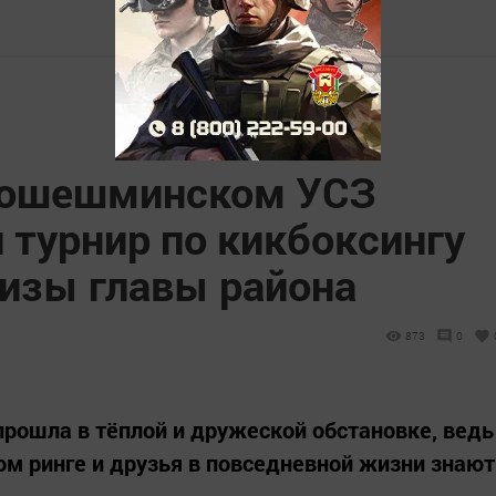
овошешминском УСЗ
 турнир по кикбоксингу
ризы главы района
873
0
рошла в тёплой и дружеской обстановке, ведь
ом ринге и друзья в повседневной жизни знают