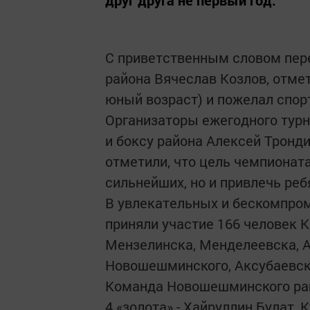
С приветственным словом пере
района Вячеслав Козлов, отме
юный возраст) и пожелал спор
Организаторы ежегодного турн
и боксу района Алексей Тронд
отметили, что цель чемпионат
сильнейших, но и привлечь реб
В увлекательных и бескомпро
приняли участие 166 человек 
Мензелинска, Менделеевска, А
Новошешминского, Аксубаевско
Команда Новошешминского райо
4 «золота» - Хайруллин Булат,