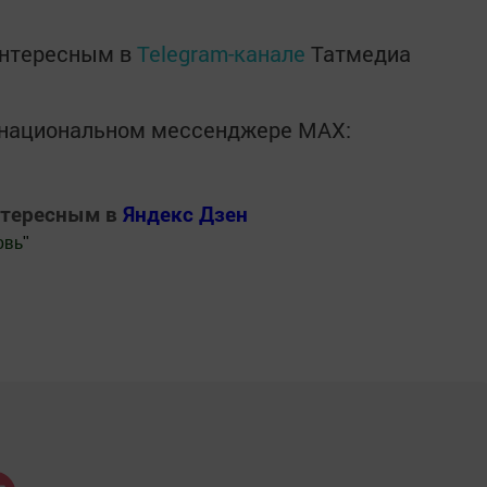
интересным в
Telegram-канале
Татмедиа
в национальном мессенджере MАХ:
нтересным в
Яндекс Дзен
овь
"
.Новости