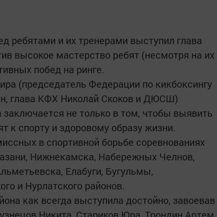
д ребятами и их тренерами выступил глава
тив высокое мастерство ребят (несмотря на их
тивных побед на ринге.
ира (председатель Федерации по кикбоксингу
ин, глава КФХ Николай Скоков и ДЮСШ)
а заключается не только в том, чтобы выявить
ят к спорту и здоровому образу жизни.
миссных в спортивной борьбе соревнованиях
Казани, Нижнекамска, Набережных Челнов,
льметьевска, Елабуги, Бугульмы,
го и Нурлатского районов.
на как всегда выступила достойно, завоевав
 Кузнецов Никита, Стариков Юра, Трондин Артем,