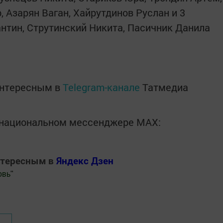
, Азарян Ваган, Хайрутдинов Руслан и 3
антин, Струтинский Никита, Пасичник Данила
интересным в
Telegram-канале
Татмедиа
в национальном мессенджере MАХ:
нтересным в
Яндекс Дзен
овь
"
.Новости