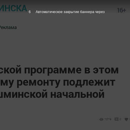
ИНСКА
16+
5
Автоматическое закрытие баннера через
Реклама
ской программе в этом
ому ремонту подлежит
шминской начальной
1019
0