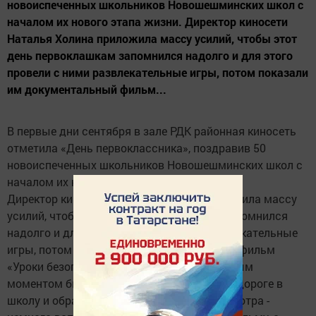
новоиспеченных школьников Новошешминских школ с
началом их нового этапа жизни. Директор киносети
Наталья Холина приложила массу усилий, чтобы этот
день первоклашкам запомнился надолго и для этого
провели с ними развлекательные игры, потом показали
им документальный фильм...
В первые дни сентября в зале РДК районная киносеть
отметила «День первоклассника», поздравив 50
новоиспеченных школьников Новошешминских школ с
началом их нового этапа жизни.
Директор киносети Наталья Холина приложила массу
усилий, чтобы этот день первоклашкам запомнился
надолго и для этого провели с ними развлекательные
игры, потом показали им документальный фильм
«Уроки безопасности», где кульминационным
моментом было - безопасное движение по дороге в
школу и обратно и не только… После просмотра -