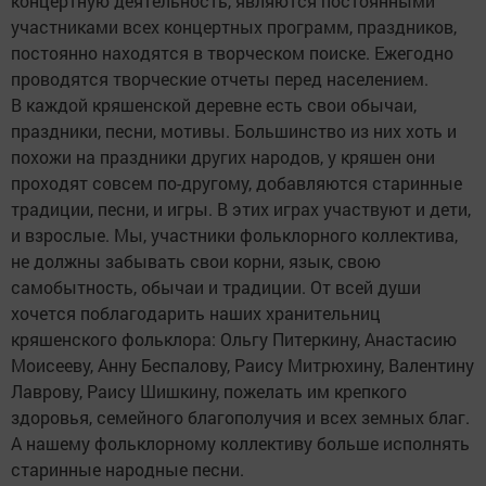
концертную деятельность, являются постоянными
участниками всех концертных программ, праздников,
постоянно находятся в творческом поиске. Ежегодно
проводятся творческие отчеты перед населением.
В каждой кряшенской деревне есть свои обычаи,
праздники, песни, мотивы. Большинство из них хоть и
похожи на праздники других народов, у кряшен они
проходят совсем по-другому, добавляются старинные
традиции, песни, и игры. В этих играх участвуют и дети,
и взрослые. Мы, участники фольклорного коллектива,
не должны забывать свои корни, язык, свою
самобытность, обычаи и традиции. От всей души
хочется поблагодарить наших хранительниц
кряшенского фольклора: Ольгу Питеркину, Анастасию
Моисееву, Анну Беспалову, Раису Митрюхину, Валентину
Лаврову, Раису Шишкину, пожелать им крепкого
здоровья, семейного благополучия и всех земных благ.
А нашему фольклорному коллективу больше исполнять
старинные народные песни.