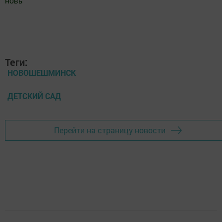
новь
"
Добавить Шешминскую новь в Яндекс.Новости
Теги:
НОВОШЕШМИНСК
ДЕТСКИЙ САД
Перейти на страницу новости