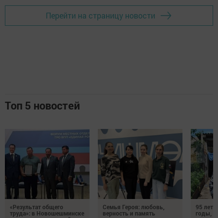
Перейти на страницу новости
Топ 5 новостей
«Результат общего
Семья Героя: любовь,
95 лет 
труда»: в Новошешминске
верность и память
годы, э