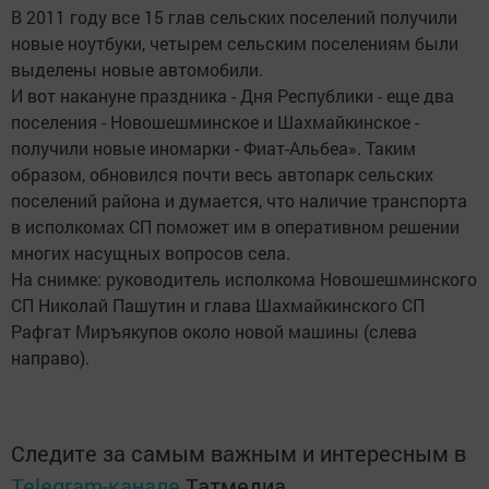
В 2011 году все 15 глав сельских поселений получили
новые ноутбуки, четырем сельским поселениям были
выделены новые автомобили.
И вот накануне праздника - Дня Республики - еще два
поселения - Новошешминское и Шахмайкинское -
получили новые иномарки - Фиат-Альбеа». Таким
образом, обновился почти весь автопарк сельских
поселений района и думается, что наличие транспорта
в исполкомах СП поможет им в оперативном решении
многих насущных вопросов села.
На снимке: руководитель исполкома Новошешминского
СП Николай Пашутин и глава Шахмайкинского СП
Рафгат Миръякупов около новой машины (слева
направо).
Следите за самым важным и интересным в
Telegram-канале
Татмедиа