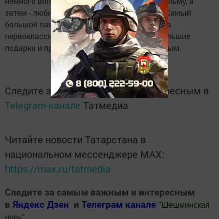
немного вопросов и ответов по данному фильму, а
затем - любимый всеми детьми мультик - «Самый
большой панда». По завершении киносеанса
первоклассники получили от киносети небольшие
подарки и приглашения «в кино» по выходным.
Следите за самым важным и интересным в
Telegram-канале
Татмедиа
Читайте новости Татарстана в
национальном мессенджере MАХ:
https://max.ru/tatmedia
Следите за самым важным и интересным
в
Яндекс Дзен
и
Телеграм канале
"
Шешминская
новь
"