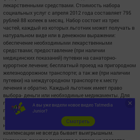
лекарственными средствами. Стоимость набора
социальных услуг с апреля 2012 года составляет 795
рублей 88 копеек в месяц. Набор состоит из трех
частей, каждый из которых льготник может получать в
натуральном виде или в денежном выражении:
обеспечение необходимыми лекарственными
средствами; предоставление (при наличии
медицинских показаний) путевки на санаторно-
курортное лечение; бесплатный проезд на пригородном
железнодорожном транспорте; а так же (при наличии
путевки) на междугородном транспорте к месту
лечения и обратно. Каждый льготник имеет право
выбора- деньги или необходимые медикаменты. Для
принятия решения осталось меньше месяца, чтобы
А вы уже видели новое видео Tatmedia
принять верное решение и выбрать социальный пакет:
Junior?
в натуральном виде или в денежном эквиваленте. Но
Cмотреть
необходимо отметить, что выбор в пользу денежной
компенсации не всегда бывает выигрышным.