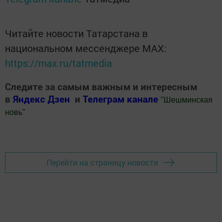
Читайте новости Татарстана в
национальном мессенджере MАХ:
https://max.ru/tatmedia
Следите за самым важным и интересным
в
Яндекс Дзен
и
Телеграм канале
"
Шешминская
новь
"
Добавить Шешминскую новь в Яндекс.Новости
Перейти на страницу новости