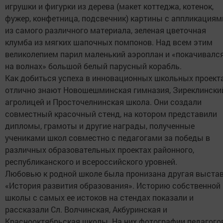
игрушки и фигурки из дерева (макет коттеджа, котенок,
фужер, конфетница, подсвечник) картины с аппликациям
из самого различного материала, зеленая цветочная
клумба из мягких шапочных помпонов. Над всем этим
великолепием парил маленький аэроплан и «покачивалс
на волнах» большой белый парусный корабль.
Как добиться успеха в инновационных школьных проект
отлично знают Новошешминская гимназия, Зиреклински
агролицей и Просточелнинская школа. Они создали
совместный красочный стенд, на котором представили
дипломы, грамоты и другие награды, полученные
учениками школ совместно с педагогами за победы в
различных образовательных проектах районного,
республиканского и всероссийского уровней.
Любовью к родной школе была пронизана другая выста
«История развития образования». Историю собственной
школы с самых ее истоков на стендах показали и
рассказали Сл. Волчинская, Акбуринская и
Краснооктябрьская школы. На них фотографии педагогов