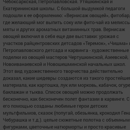
Чебоксаркская, Петропавловская. Утяшкинская и
Екатерининская школы. С большой выдумкой педагоги
подошли к ее оформлению: «Вернисаж овощей», фитобар
где желающий мог выпить соку или фито-чай из мелиссы
мяты и других ароматных витаминных трав. Вернисаж
овощей включил в себя еще две выставки: урожая с
участков райцентровских детсадов «Теремок», «Чишма» 
Петропавловского детсада и карвинга - художественные
поделки из овощей мастеров Чертушкинской, Азеевской,
Новоиванаевской и Новошешминской начальных школ.
Этот вид художественного творчества действительно
доказал, какие шедевры создаются из такого простейше
материала, как картошка, лук или морковь, кабачок, огуре
баклажан и тыква. Список овощей можно продолжать
бесконечно, как бесконечен полет фантазии в карвинге. С
его помощью созданы любимые герои детских
мультфильмов, сказок (попугай, обезьянка, крокодил Гена
Чебурашка и т.д.). целые сюжетные полотна с объемным
фигурками, цветочные натюрморты и просто красивые