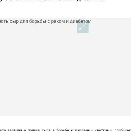
тета заявили о пользе сыра в борьбе с раковыми клетками, сообщае