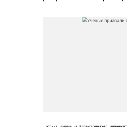
Датские ученые из Копенгагенского универси