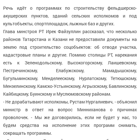
Речь идёт о программах по строительству фельдшерско-
акушерских пунктов, зданий сельских исполкомов и под
культобъекты, спортплощадок, лыжных баз и других.
Глава минстроя РТ Ирек Файзуллин рассказал, что несколько
районов Татарстана и Казани не предоставили документы на
землю под строительство соцобъектов: об отводе участка,
кадастровые планы и другие. Помимо столицы РТ, нарекания
есть к Зеленодольскому, Высокогорскому, Лаишевскому,
Пестречинскому, Елабужскому, Мамадышскому,
Бугульминскому, Менделеескому, Нурлатскому, Тетюшскому,
Мензелинскому, Камско-Устьинскому, Агрызскому, Бавлинскому,
Кайбицкому, Буинскому и Муслюмовскому районам.
- Не дорабатывают исполкомы, Рустам Нургалиевич, - объяснил
министр в ответ на вопрос Минниханова о причинах
проволочек. - Мы же договорились, если не будет у нас, то
будем средства на исполнение этих программ снимать,
сокращать программы.