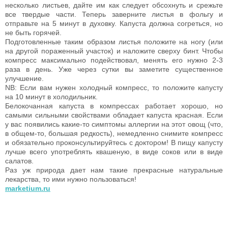
несколько листьев, дайте им как следует обсохнуть и срежьте
все твердые части. Теперь заверните листья в фольгу и
отправьте на 5 минут в духовку. Капуста должна согреться, но
не быть горячей.
Подготовленные таким образом листья положите на ногу (или
на другой пораженный участок) и наложите сверху бинт. Чтобы
компресс максимально подействовал, менять его нужно 2-3
раза в день. Уже через сутки вы заметите существенное
улучшение.
NB: Если вам нужен холодный компресс, то положите капусту
на 10 минут в холодильник.
Белокочанная капуста в компрессах работает хорошо, но
самыми сильными свойствами обладает капуста красная. Если
у вас появились какие-то симптомы аллергии на этот овощ (что,
в общем-то, большая редкость), немедленно снимите компресс
и обязательно проконсультируйтесь с доктором! В пищу капусту
лучше всего употреблять квашеную, в виде соков или в виде
салатов.
Раз уж природа дает нам такие прекрасные натуральные
лекарства, то ими нужно пользоваться!
marketium.ru