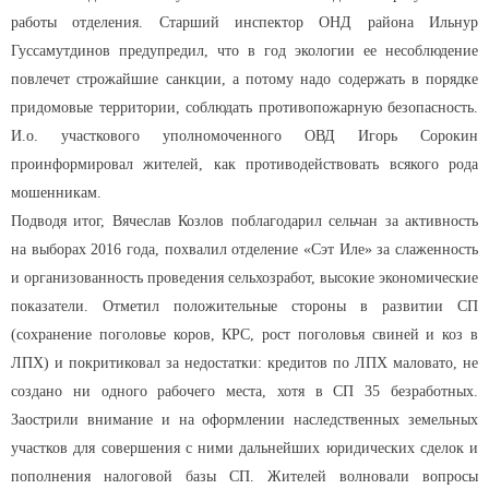
работы отделения. Старший инспектор ОНД района Ильнур
Гуссамутдинов предупредил, что в год экологии ее несоблюдение
повлечет строжайшие санкции, а потому надо содержать в порядке
придомовые территории, соблюдать противопожарную безопасность.
И.о. участкового уполномоченного ОВД Игорь Сорокин
проинформировал жителей, как противодействовать всякого рода
мошенникам.
Подводя итог, Вячеслав Козлов поблагодарил сельчан за активность
на выборах 2016 года, похвалил отделение «Сэт Иле» за слаженность
и организованность проведения сельхозработ, высокие экономические
показатели. Отметил положительные стороны в развитии СП
(сохранение поголовье коров, КРС, рост поголовья свиней и коз в
ЛПХ) и покритиковал за недостатки: кредитов по ЛПХ маловато, не
создано ни одного рабочего места, хотя в СП 35 безработных.
Заострили внимание и на оформлении наследственных земельных
участков для совершения с ними дальнейших юридических сделок и
пополнения налоговой базы СП. Жителей волновали вопросы