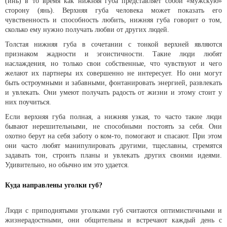
(инь) в то время как нижняя губа представляет собой «мужскую»
сторону (янь). Верхняя губа человека может показать его
чувственность и способность любить, нижняя губа говорит о том,
сколько ему нужно получать любви от других людей.
Толстая нижняя губа в сочетании с тонкой верхней являются
признаком жадности и эгоистичности. Такие люди любят
наслаждения, но только свои собственные, что чувствуют и чего
желают их партнеры их совершенно не интересует. Но они могут
быть остроумными и забавными, фонтанировать энергией, развлекать
и увлекать. Они умеют получать радость от жизни и этому стоит у
них поучиться.
Если верхняя губа полная, а нижняя узкая, то часто такие люди
бывают нерешительными, не способными постоять за себя. Они
охотно берут на себя заботу о ком-то, помогают и спасают. При этом
они часто любят манипулировать другими, тщеславны, стремятся
задавать тон, строить планы и увлекать других своими идеями.
Удивительно, но обычно им это удается.
Куда направлены уголки губ?
Люди с приподнятыми уголками губ считаются оптимистичными и
жизнерадостными, они общительны и встречают каждый день с