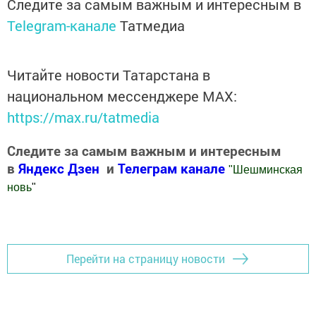
Следите за самым важным и интересным в
Telegram-канале
Татмедиа
Читайте новости Татарстана в
национальном мессенджере MАХ:
https://max.ru/tatmedia
Следите за самым важным и интересным
в
Яндекс Дзен
и
Телеграм канале
"
Шешминская
новь
"
Добавить Шешминскую новь в Яндекс.Новости
Перейти на страницу новости