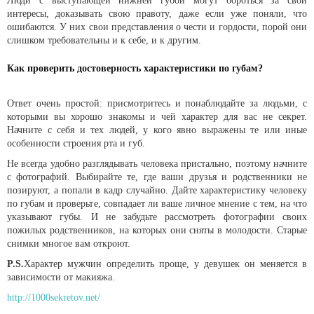
Люди с выступающей нижней губой могут бороться за свои
интересы, доказывать свою правоту, даже если уже поняли, что
ошибаются. У них свои представления о чести и гордости, порой они
слишком требовательны и к себе, и к другим.
Как проверить достоверность характеристики по губам?
Ответ очень простой: присмотритесь и понаблюдайте за людьми, с
которыми вы хорошо знакомы и чей характер для вас не секрет.
Начните с себя и тех людей, у кого явно выражены те или иные
особенности строения рта и губ.
Не всегда удобно разглядывать человека пристально, поэтому начните
с фотографий. Выбирайте те, где ваши друзья и родственники не
позируют, а попали в кадр случайно. Дайте характеристику человеку
по губам и проверьте, совпадает ли ваше личное мнение с тем, на что
указывают губы. И не забудьте рассмотреть фотографии своих
пожилых родственников, на которых они сняты в молодости. Старые
снимки многое вам откроют.
P.S.
Характер мужчин определить проще, у девушек он меняется в
зависимости от макияжа.
http://1000sekretov.net/