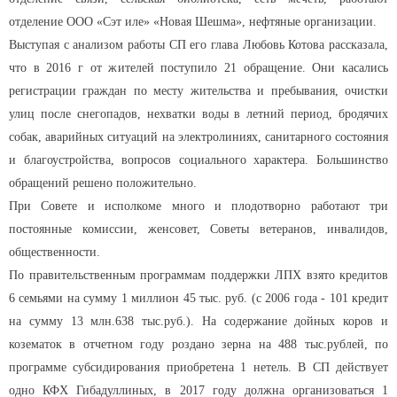
отделение ООО «Сэт иле» «Новая Шешма», нефтяные организации.
Выступая с анализом работы СП его глава Любовь Котова рассказала,
что в 2016 г от жителей поступило 21 обращение. Они касались
регистрации граждан по месту жительства и пребывания, очистки
улиц после снегопадов, нехватки воды в летний период, бродячих
собак, аварийных ситуаций на электролиниях, санитарного состояния
и благоустройства, вопросов социального характера. Большинство
обращений решено положительно.
При Совете и исполкоме много и плодотворно работают три
постоянные комиссии, женсовет, Советы ветеранов, инвалидов,
общественности.
По правительственным программам поддержки ЛПХ взято кредитов
6 семьями на сумму 1 миллион 45 тыс. руб. (с 2006 года - 101 кредит
на сумму 13 млн.638 тыс.руб.). На содержание дойных коров и
козематок в отчетном году роздано зерна на 488 тыс.рублей, по
программе субсидирования приобретена 1 нетель. В СП действует
одно КФХ Гибадуллиных, в 2017 году должна организоваться 1