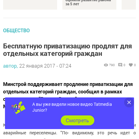
за 5 лет
ОБЩЕСТВО
Бесплатную приватизацию продлят для
отдельных категорий граждан
автор,
22 января 2017 - 07:24
790
0
0
Минстрой поддерживает продление приватизации для
отдельных категорий граждан, сообщил в рамках
съезда партии "Единая Россия" глава министерства
А вы уже видели новое видео Tatmedia
Михаил Мень.
Junior?
Cмотреть
К таким отдельным категориям относятся крымчане, сироты и
аварийные переселенцы. "По- видимому, это речь идет о