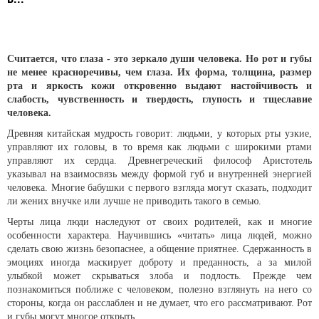
Считается, что глаза - это зеркало души человека. Но рот и губы
не менее красноречивы, чем глаза. Их форма, толщина, размер
рта и яркость кожи откровенно выдают настойчивость и
слабость, чувственность и твердость, глупость и тщеславие
человека.
Древняя китайская мудрость говорит: людьми, у которых рты узкие,
управляют их головы, в то время как людьми с широкими ртами
управляют их сердца. Древнегреческий философ Аристотель
указывал на взаимосвязь между формой губ и внутренней энергией
человека. Многие бабушки с первого взгляда могут сказать, подходит
ли жених внучке или лучше не приводить такого в семью.
Черты лица люди наследуют от своих родителей, как и многие
особенности характера. Научившись «читать» лица людей, можно
сделать свою жизнь безопаснее, а общение приятнее. Сдержанность в
эмоциях иногда маскирует доброту и преданность, а за милой
улыбкой может скрываться злоба и подлость. Прежде чем
познакомиться поближе с человеком, полезно взглянуть на него со
стороны, когда он расслаблен и не думает, что его рассматривают. Рот
и губы могут многое открыть.