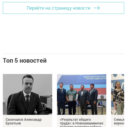
Перейти на страницу новости
Топ 5 новостей
Скончался Александр
«Результат общего
Семья Г
Еронтьев
труда»: в Новошешминске
верност
оценили развитие района