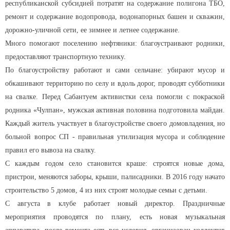
республиканской субсидией потратят на содержание полигона ТБО,
ремонт и содержание водопровода, водонапорных башен и скважин,
дорожно-уличной сети, ее зимнее и летнее содержание.
Много помогают поселению нефтяники: благоустраивают родники,
предоставляют транспортную технику.
По благоустройству работают и сами сельчане: убирают мусор и
обкашивают территорию по селу и вдоль дорог, проводят субботники
на свалке. Перед Сабантуем активистки села помогли с покраской
родника «Чулпан», мужская активная половина подготовила майдан.
Каждый житель участвует в благоустройстве своего домовладения, но
больной вопрос СП - правильная утилизация мусора и соблюдение
правил его вывоза на свалку.
С каждым годом село становится краше: строятся новые дома,
пристрои, меняются заборы, крыши, палисадники. В 2016 году начато
строительство 5 домов, 4 из них строят молодые семьи с детьми.
С августа в клубе работает новый директор. Праздничные
мероприятия проводятся по плану, есть новая музыкальная