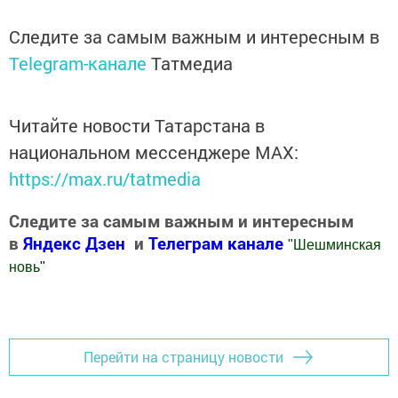
Следите за самым важным и интересным в
Telegram-канале
Татмедиа
Читайте новости Татарстана в
национальном мессенджере MАХ:
https://max.ru/tatmedia
Следите за самым важным и интересным
в
Яндекс Дзен
и
Телеграм канале
"
Шешминская
новь
"
Добавить Шешминскую новь в Яндекс.Новости
Перейти на страницу новости