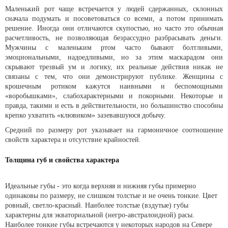
Маленький рот чаще встречается у людей сдержанных, склонных
сначала подумать и посоветоваться со всеми, а потом принимать
решение. Иногда они отличаются скупостью, но часто это обычная
расчетливость, не позволяющая безрассудно разбрасывать деньги.
Мужчины с маленьким ртом часто бывают болтливыми,
эмоциональными, надоедливыми, но за этим маскарадом они
скрывают трезвый ум и логику, их реальные действия никак не
связаны с тем, что они демонстрируют публике. Женщины с
крошечным ротиком кажутся наивными и беспомощными
«воробышками», слабохарактерными и покорными. Некоторые и
правда, такими и есть в действительности, но большинство способны
крепко ухватить «клювиком» зазевавшуюся добычу.
Средний по размеру рот указывает на гармоничное соотношение
свойств характера и отсутствие крайностей.
Толщина губ и свойства характера
Идеальные губы - это когда верхняя и нижняя губы примерно
одинаковы по размеру, не слишком толстые и не очень тонкие. Цвет
ровный, светло-красный. Наиболее толстые (вздутые) губы
характерны для экваториальной (негро-австралоидной) расы.
Наиболее тонкие губы встречаются у некоторых народов на Севере