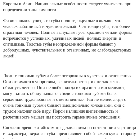
Европы и Азии. Национальные особенности следует учитывать при
определении типа личности.
Физиогномика учит, что губы полные, округлые означают, что
человек заботливый и чувствительный. Чем толще губы, тем более
страстный человек. Полные выпуклые губы красивой четкой формы
встречаются у успешных, удачливых людей, полных энергии и
оптимизма. Толстые губы неопределенной формы бывают у
добродушных, чувствительных и отзывчивых, но слабохарактерных
людей.
Люди с тонкими губами более осторожны в чувствах и отношениях.
Они отличаются упорством, решительностью, их не так легко
обмануть лестью. Они не любят, когда их дразнят и высмеивают,
могут затаить обиду надолго. Люди с тонкими губами более
серьезные, трудолюбивые и ответственные. Тем не менее, люди с
очень тонкими губами бывают эмоционально холодными, они с
трудом находят себе пару. Порой излишняя щепетильность и
расчетливость мешает им построить гармоничные отношения.
Согласно древнекитайским представлениям о соответствии черт лица
и характера, верхняя губа представляет собой «женскую» сторону