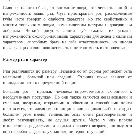
Главное, на что обращают внимание люди, это четкость линий и
напряженность мышц рта. Чуть приоткрытый рот, расслабленные
губы часто говорят о слабости характера, но это свойственно и
многим творческим людям, романтическим натурам и доверчивым
добрякам. Четкий рисунок линии губ, сжатые их уголки,
напряженность окологубных мышц характерны для людей с сильным
характером, способных брать на себя ответственность, но иногда
проявляющих излишнюю жесткость и нетерпимость в отношениях.
Размер рта и характер
Рты различаются по размеру. Независимо от формы рот может быть
маленький, большой или средний. Отличия также зависят от
принадлежности к определенной нации.
Большой рот - признак человека опрометчивого, склонного к
необдуманным поступкам. Но они также являются независимыми и
смелыми, щедрыми, открытыми в общении и способными пойти
против всех, отстаивая свои принципы или защищая слабого. Люди с
большим ртом имеют тенденцию быть очень разговорчивыми и
любят разговаривать, не слушая других. Часто у них плохие
отношения с родителями и людьми старшего возраста, потому что
они не любят следовать указаниям, не терпят поучений.