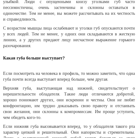
улыбкой. Люди с опущенными книзу уголками губ часто
пессимистичны, очень застенчивы и склонны оставаться в
одиночестве. Тем не менее, вы можете рассчитывать на их честность
и справедливость.
С возрастом мышцы лица ослабевают и уголки губ опускаются почти
у всех людей. Тем не менее, у одних они складываются в жесткую
линию, а у других придают лицу несчастное выражение горького
разочарования.
Какая губа больше выступает?
Если посмотреть на человека в профиль, то можно заметить, что одна
губа почти всегда выступает вперед больше, чем другая.
Верхняя губа, выступающая над нижней, свидетельствует о
нерешительности обладателя. Такие люди отличаются добротой,
хорошо понимают других, они искренни и честны. Они не любят
конфронтацию, им трудно доказывать свою правоту и отстаивать
свои желания, они склонны к компромиссам. Им проще уступить,
чем обидеть кого-то.
Если нижняя губа высовывается вперед, то у обладателя такого рта
характер цепкий и решительный. Они напористы и стремительны.