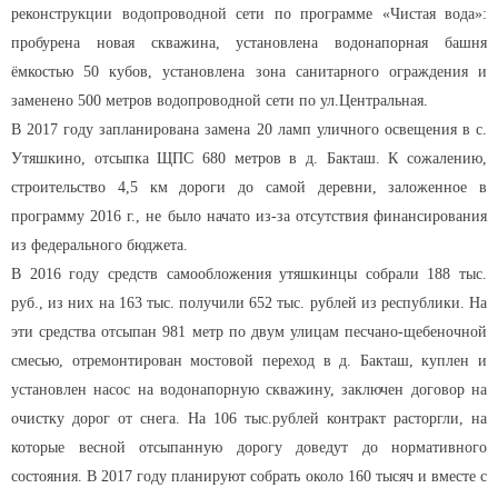
реконструкции водопроводной сети по программе «Чистая вода»:
пробурена новая скважина, установлена водонапорная башня
ёмкостью 50 кубов, установлена зона санитарного ограждения и
заменено 500 метров водопроводной сети по ул.Центральная.
В 2017 году запланирована замена 20 ламп уличного освещения в с.
Утяшкино, отсыпка ЩПС 680 метров в д. Бакташ. К сожалению,
строительство 4,5 км дороги до самой деревни, заложенное в
программу 2016 г., не было начато из-за отсутствия финансирования
из федерального бюджета.
В 2016 году средств самообложения утяшкинцы собрали 188 тыс.
руб., из них на 163 тыс. получили 652 тыс. рублей из республики. На
эти средства отсыпан 981 метр по двум улицам песчано-щебеночной
смесью, отремонтирован мостовой переход в д. Бакташ, куплен и
установлен насос на водонапорную скважину, заключен договор на
очистку дорог от снега. На 106 тыс.рублей контракт расторгли, на
которые весной отсыпанную дорогу доведут до нормативного
состояния. В 2017 году планируют собрать около 160 тысяч и вместе с