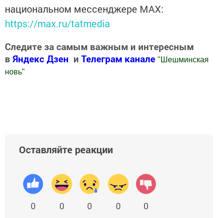
национальном мессенджере MАХ:
https://max.ru/tatmedia
Следите за самым важным и интересным
в
Яндекс Дзен
и
Телеграм канале
"
Шешминская
новь
"
Добавить Шешминскую новь в Яндекс.Новости
Оставляйте реакции
0
0
0
0
0