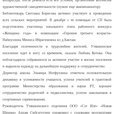
аппаратура, после ремонта есть все условия, организован коллектив
художественной самодеятельности (нужен еще аккомпаниатор).
Библиотекарь Светлана Борисова активно участвует в проведении
всех сельских мероприятий. В декабре с ее помощью от СП была
подготовлена участница зонального этапа районного конкурса
«Женщина года» в номинации «Героиня третьего возраста»
Набиуллина Миниса Ибрагимовна из д.Бакташ.
Благодаря сплоченности и трудолюбию жителей, Утяшкинское
поселение идет в ногу со временем, сказала Любовь Котова. Она
поблагодарила собравшихся за активное участие в жизни поселения
и выразила надежду на дальнейшую поддержку и сотрудничество.
Директор школы Эльмира Нотфуллина отметила положительную
динамику в успеваемости учащихся, успехи учителей в грантовой
программе Министерства образования и науки РТ, хорошее
сотрудничество родителей и педколлектива, успехи школьников в
спортивных соревнованиях.
Руководитель Утяшкинского отделения ООО «Сэт Иле» «Новая
Шешма» Адхам Сибгатуллин ознакомил с годовыми результатами