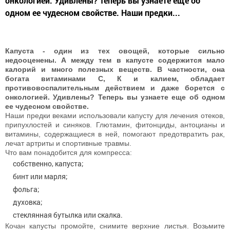
онкологией. Удивлены? Теперь вы узнаете еще об
одном ее чудесном свойстве. Наши предки...
Капуста - один из тех овощей, которые сильно
недооценены. А между тем в капусте содержится мало
калорий и много полезных веществ. В частности, она
богата витаминами С, К и калием, обладает
противовоспалительным действием и даже борется с
онкологией. Удивлены? Теперь вы узнаете еще об одном
ее чудесном свойстве.
Наши предки веками использовали капусту для лечения отеков,
припухлостей и синяков. Глютамин, фитонциды, антоцианы и
витамины, содержащиеся в ней, помогают предотвратить рак,
лечат артриты и спортивные травмы.
Что вам понадобится для компресса:
собственно, капуста;
бинт или марля;
фольга;
духовка;
стеклянная бутылка или скалка.
Кочан капусты промойте, снимите верхние листья. Возьмите