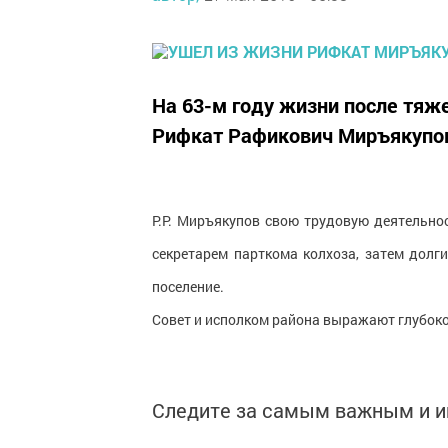
На 63-м году жизни после тяж
Рифкат Рафикович Миръякупо
Р.Р. Миръякупов свою трудовую деятельно
секретарем парткома колхоза, затем долг
поселение.
Совет и исполком района выражают глубоко
Следите за самым важным и 