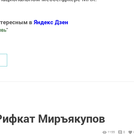
нтересным в
Яндекс Дзен
овь
"
.Новости
Рифкат Миръякупов
1155
0