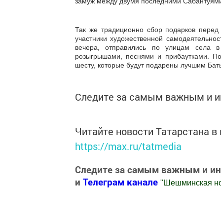
замуж между двумя последними Сабантуям
Так же традиционно сбор подарков пере
участники художественной самодеятельнос
вечера, отправились по улицам села в
розыгрышами, песнями и прибаутками. П
шесту, которые будут подарены лучшим Бат
Следите за самым важным и 
Читайте новости Татарстана 
https://max.ru/tatmedia
Следите за самым важным и и
и
Телеграм канале
"
Шешминская н
Добавить Шешминскую новь в Яндекс