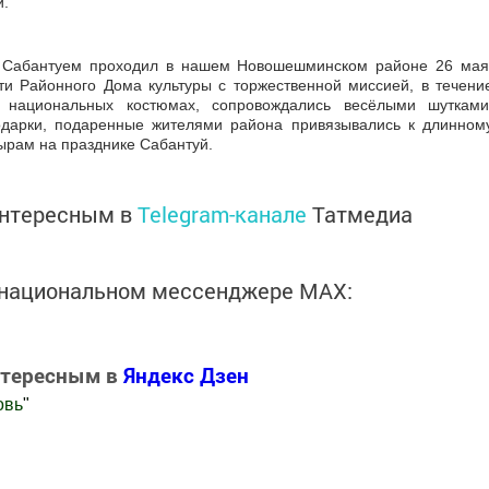
и.
д Сабантуем проходил в нашем Новошешминском районе 26 мая
ти Районного Дома культуры с торжественной миссией, в течени
 национальных костюмах, сопровождались весёлыми шутками
одарки, подаренные жителями района привязывались к длинном
ырам на празднике Сабантуй.
интересным в
Telegram-канале
Татмедиа
в национальном мессенджере MАХ:
нтересным в
Яндекс Дзен
овь
"
.Новости