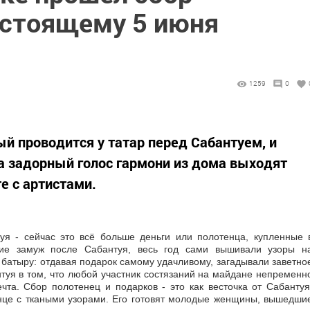
дстоящему 5 июня
1259
0
ый проводится у татар перед Сабантуем, и
а задорный голос гармони из дома выходят
е с артистами.
уя - сейчас это всё больше деньги или полотенца, купленные 
шие замуж после Сабантуя, весь год сами вышивали узоры н
батыру: отдавая подарок самому удачливому, загадывали заветно
туя в том, что любой участник состязаний на майдане непременн
ечта. Сбор полотенец и подарков - это как весточка от Сабантуя
нце с ткаными узорами. Его готовят молодые женщины, вышедши