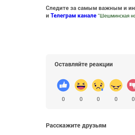
Следите за самым важным и и
и
Телеграм канале
"
Шешминская н
Добавить Шешминскую новь в Яндекс
Оставляйте реакции
0
0
0
0
0
Расскажите друзьям