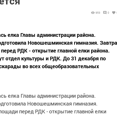
ется
953
0
ась елка Главы администрации района.
одготовила Новошешминская гимназия. Завтр
 перед РДК - открытие главной елки района.
т отдел культуры и РДК. До 31 декабря по
аскарады во всех общеобразовательных
ась елка Главы администрации района.
одготовила Новошешминская гимназия.
площади перед РДК - открытие главной елки