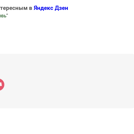
нтересным в
Яндекс Дзен
овь
"
.Новости