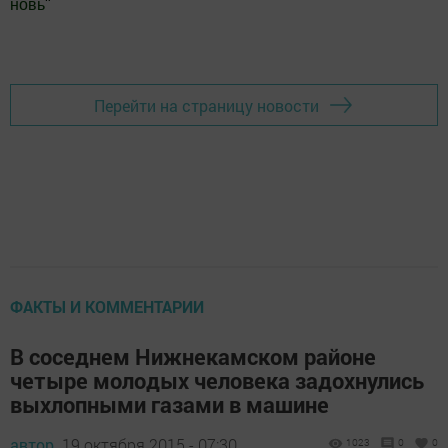
новь
"
Добавить Шешминскую новь в Яндекс.Новости
Перейти на страницу новости
ФАКТЫ И КОММЕНТАРИИ
В соседнем Нижнекамском районе
четыре молодых человека задохнулись
выхлопными газами в машине
автор,
19 октября 2015 - 07:30
1023
0
0