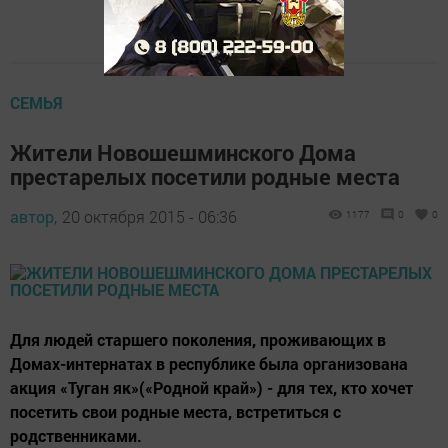
СЕМЬЯ
Жители Новошешминского Дома
престарелых посетили родные места
автор,
20 октября 2015 - 06:36
1177
0
0
Для людей старшего поколения, проживающих в
Домах-интернатах в республике была организована
акция «Туган як»(«Родной край») - для тех, кто хочет
посетить свои родные места, встретиться с
родственниками.