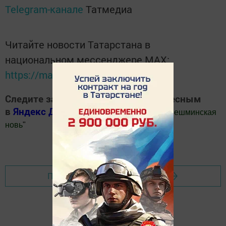
Telegram-канале
Татмедиа
Читайте новости Татарстана в
национальном мессенджере MАХ:
https://max.ru/tatmedia
Следите за самым важным и интересным
в
Яндекс Дзен
и
Телеграм канале
"
Шешминская
новь
"
Добавить Шешминскую новь в Яндекс.Новости
Перейти на страницу новости