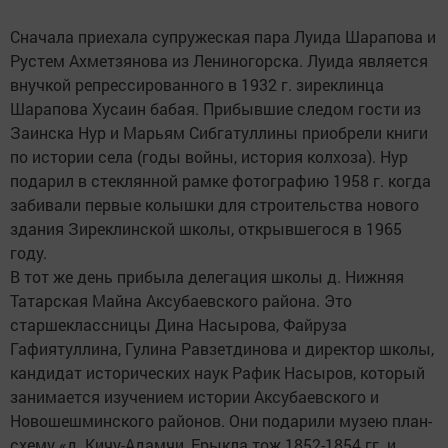
Сначала приехала супружеская пара Луида Шарапова и
Рустем Ахметзянова из Лениногорска. Луида является
внучкой репрессированного в 1932 г. зиреклинца
Шарапова Хусаин бабая. Прибывшие следом гости из
Заинска Нур и Марьям Сибгатуллины приобрели книги
по истории села (годы войны, история колхоза). Нур
подарил в стеклянной рамке фотографию 1958 г. когда
забивали первые колышки для строительства нового
здания Зиреклинской школы, открывшегося в 1965
году.
В тот же день прибыла делегация школы д. Нижняя
Татарская Майна Аксубаевского района. Это
старшеклассницы Дина Насырова, Файруза
Гафиятуллина, Гулина Равзетдинова и директор школы,
кандидат исторических наук Рафик Насыров, который
занимается изучением истории Аксубаевского и
Новошешминского районов. Они подарили музею план-
схему «д. Кичу-Адамчи, Ерыкла тож 1852-1854 гг. и