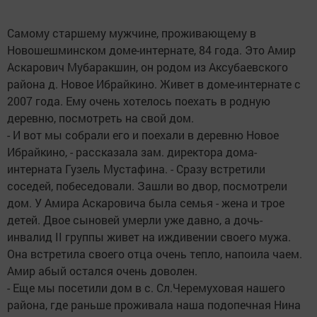
Самому старшему мужчине, проживающему в
Новошешминском доме-интернате, 84 года. Это Амир
Аскарович Мубаракшин, он родом из Аксубаевского
района д. Новое Ибрайкино. Живет в доме-интернате с
2007 года. Ему очень хотелось поехать в родную
деревню, посмотреть на свой дом.
- И вот мы собрали его и поехали в деревню Новое
Ибрайкино, - рассказала зам. директора дома-
интерната Гузель Мустафина. - Сразу встретили
соседей, побеседовали. Зашли во двор, посмотрели
дом. У Амира Аскаровича была семья - жена и трое
детей. Двое сыновей умерли уже давно, а дочь-
инвалид II группы живет на иждивении своего мужа.
Она встретила своего отца очень тепло, напоила чаем.
Амир абый остался очень доволен.
- Еще мы посетили дом в с. Сл.Черемуховая нашего
района, где раньше проживала наша подопечная Нина