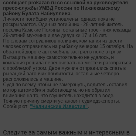
сообщает prokazan.ru со ссылкой на руководителя
пресс-службы УМВД России по Нижнекамскому
району Булата Набиуллина.
Личности погибших установлены, однако пока не
раскрываются. Один из погибших - 28-летний житель
поселка Камские Поляны, остальные трое - нижнекамцы:
29-летний мужчина и две девушки 17 и 16 лет.
По словам сотрудников полиции, компания из шести
человек отправилась на рыбалку вечером 15 октября. На
обратной дороге автомобиль застрял в поле в грязи.
Вытащить машину самостоятельно не удалось, и
компания решила переночевать на месте и разобраться
с проблемой утром. Двое мужчин отправились спать в
рыбацкий вагончик поблизости, остальные четверо
расположились в машине.
Судя по всему, чтобы не замерзнуть, водитель оставил
мотор автомобиля работающим, но не обратил
внимание на то, что глушитель находится в воде.
Точную причину смерти установят судмедэксперты.
Сообщают:
"Челнинские Известия"
.
Следите за самым важным и интересным в