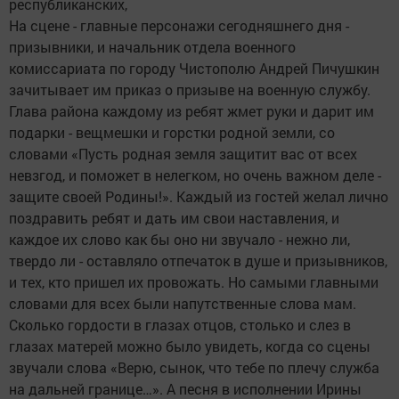
республиканских,
На сцене - главные персонажи сегодняшнего дня -
призывники, и начальник отдела военного
комиссариата по городу Чистополю Андрей Пичушкин
зачитывает им приказ о призыве на военную службу.
Глава района каждому из ребят жмет руки и дарит им
подарки - вещмешки и горстки родной земли, со
словами «Пусть родная земля защитит вас от всех
невзгод, и поможет в нелегком, но очень важном деле -
защите своей Родины!». Каждый из гостей желал лично
поздравить ребят и дать им свои наставления, и
каждое их слово как бы оно ни звучало - нежно ли,
твердо ли - оставляло отпечаток в душе и призывников,
и тех, кто пришел их провожать. Но самыми главными
словами для всех были напутственные слова мам.
Сколько гордости в глазах отцов, столько и слез в
глазах матерей можно было увидеть, когда со сцены
звучали слова «Верю, сынок, что тебе по плечу служба
на дальней границе…». А песня в исполнении Ирины