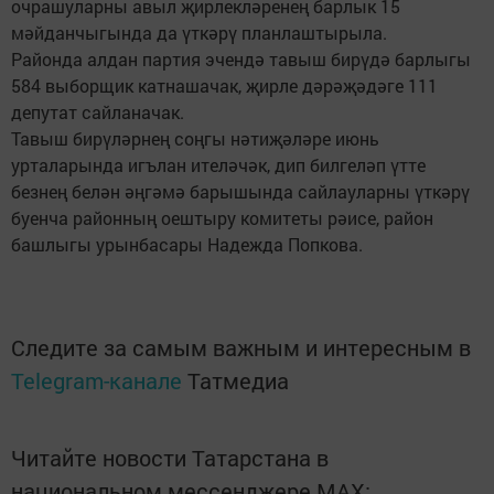
очрашуларны авыл җирлекләренең барлык 15
мәйданчыгында да үткәрү планлаштырыла.
Районда алдан партия эчендә тавыш бирүдә барлыгы
584 выборщик катнашачак, җирле дәрәҗәдәге 111
депутат сайланачак.
Тавыш бирүләрнең соңгы нәтиҗәләре июнь
урталарында игълан ителәчәк, дип билгеләп үтте
безнең белән әңгәмә барышында сайлауларны үткәрү
буенча районның оештыру комитеты рәисе, район
башлыгы урынбасары Надежда Попкова.
Следите за самым важным и интересным в
Telegram-канале
Татмедиа
Читайте новости Татарстана в
национальном мессенджере MАХ: