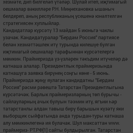
хезмәте, дип билгеләп үтәләр. Шулай итеп, иҗтимагый
оешмалар вәкилләре Р.Н. Миңнехановка ышаныч
белдереп, аның республиканың үсешенә юнәлтелгән
стратегиясен хуплыйлар.
Кандидатлар күрсәтү 13 майдан 5 июньгә чаклы
узачак. Кандидатуралар "Бердәм Россия" партиясе
белән хезмәттәшлек итү турында килешүе булган
иҗтимагый оешмалар тарафыннан күрсәтелергә
мөмкин. Праймеризда үз-үзләрен тәкъдим итүчеләр дә
катнаша алалар. Президентлык праймеризында
катнашуга заявка бирүнең соңгы көне - 5 июнь.
Праймеризда җиңү яулаган кандидатны "Бердәм
Россия" рәсми рәвештә Татарстан Президентлыгына
күрсәтәчәк. Барлык праймеризларның төп бурычы -
сайлауларның ачык булуын тәэмин итү, ягъни һәр
татарстанлы алдан тавыш бирү барышын күзәтү яки
выборщик сыйфатында анда турыдан-туры катнаша
алу мөмкинлегенә ия булачак. Шул максаттан www.
праймериз- РТ.РФ[1] сайты булдырылган. Татарстан