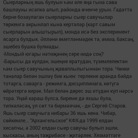
Сыерларның яшь булуын һәм әле яңа гына сава
башлауны исәпкә алып, районда өченче урын. Гадәттә
берне бозаулаган сыерларны сыер савучылар
төркемгә акрынлап кына кертәләр (карт савым
сыерларын алыштырып), монда исә без эксперимент
ясарга булдык. Әлләни өметләнмәдек тә, әмма, баксаң,
эшебез бушка булмады.
-Мондый югары нәтиҗәнең сере нидә соң?
-Барысы да кулдан, эшеңне яратудан, түземлелектән
һәм сыер савучының җаваплылыгыннан тора. Чөнки
таналар белән эшләү бик кыен: терлекне аранда бәйдә
тотарга, саварга - режимга, дисциплинага, көтүгә
өйрәтергә кирәк. Мал белән дөрес эш итүдән күп нәрсә
тора. Уңай караш булса, биреме дә яхшы була,
типкәләсәң, ул сөт тә бирмәячәк, - ди Сергей Старов.
Яшь сыер савучыга нибары 36 яшь кенә. Чибәр,
сөйкемле... "Архангельское" КФХ-да 1999 елдан
хисапчы, ә 2002 елдан сыер савучы булып эшли,
кыскасы, аның тәҗрибәсе - җитәрлек. Хезмәттәге