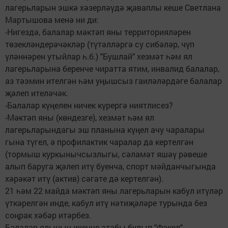
лагерьларын эшкә хәзерләүдә җаваплы кеше Светлана
Мартышова менә ни ди:
-Нигездә, балалар мәктәп яны территорияләрен
төзекләндерәчәкләр (түтәлләргә су сибәләр, чүп
үләннәрен утыйлар һ.б.) "Бушлай" хезмәт һәм ял
лагерьларына беренче чиратта ятим, инвалид балалар,
аз тәэмин ителгән һәм уңышсыз гаиләләрдәге балалар
җәлеп ителәчәк.
-Балалар күңелен ничек күрергә ниятлисез?
-Мәктәп яны (көндезге), хезмәт һәм ял
лагерьларындагы эш планына күңел ачу чаралары
гына түгел, ә профилактик чаралар да кертелгән
(тормыш куркынычсызлыгы, сәламәт яшәү рәвеше
алып баруга җәлеп итү буенча, спорт мәйданчыгында
хәрәкәт итү (актив) сәгате дә кертелгән).
21 һәм 22 майда мәктәп яны лагерьларын кабул итүләр
үткәрелгән инде, кабул итү нәтиҗәләре турында без
соңрак хәбәр итәрбез.
Балалар ялының икенче этабы булып "Факел"