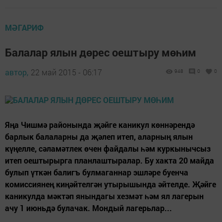
МӘГАРИФ
Балалар ялын дөрес оештыру мөһим
автор,
22 май 2015 - 06:17
948
0
0
Яңа Чишмә районында җәйге каникул көннәрендә
барлык балаларны да җәлеп итеп, аларның ялын
күңелле, сәламәтлек өчен файдалы һәм куркынычсыз
итеп оештырырга планлаштыралар. Бу хакта 20 майда
булып үткән балигъ булмаганнар эшләре буенча
комиссиянең киңәйтелгән утырышында әйтелде. Җәйге
каникулда мәктәп янындагы хезмәт һәм ял лагерын
ачу 1 июньдә булачак. Мондый лагерьлар...