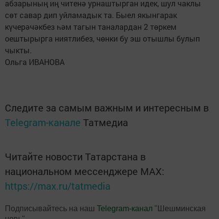
абзарының иң читенә урнаштырган идек, шул чаклы
сөт савар дип уйламадык та. Быел якынгарак
күчерәчәкбез һәм тагын таналардан 2 төркем
оештырырга ниятлибез, чөнки бу эш отышлы булып
чыкты.
Ольга ИВАНОВА
Следите за самым важным и интересным в
Telegram-канале
Татмедиа
Читайте новости Татарстана в
национальном мессенджере MАХ:
https://max.ru/tatmedia
Подписывайтесь на наш
Telegram-канал
"Шешминская
новь"