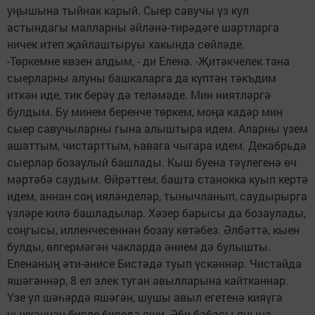
уңышына тыйнак карый. Сыер савучы үз кул
астындагы малларны әйләнә-тирәдәге шартларга
ничек итеп җайлаштыруы хакында сөйләде.
-Төркемне көзен алдым, - ди Елена. -Җитәкчелек тана
сыерларны алуны башкаларга да күптән тәкъдим
иткән иде, тик берәү дә теләмәде. Мин ниятләргә
булдым. Бу минем беренче төркем, моңа кадәр мин
сыер савучыларны гына алыштыра идем. Аларны үзем
ашаттым, чистарттым, һавага чыгара идем. Декабрьдә
сыерлар бозаулый башлады. Кыш буена тәүлегенә өч
мәртәбә саудым. Өйрәттем, башта станокка куып кертә
идем, аннан соң ияләнделәр, тынычланып, саудырырга
үзләре килә башладылар. Хәзер барысы да бозаулады,
соңгысы, илленчесеннән бозау көтәбез. Әлбәттә, кыен
булды, өлгермәгән чакларда әнием дә булышты.
Еленаның әти-әнисе Бистәдә туып үскәннәр. Чистайда
яшәгәннәр, 8 ел элек туган авылларына кайтканнар.
Үзе ул шәһәрдә яшәгән, шушы авыл егетенә кияүгә
чыкканнан бирле биредә яши. Әби-бабасы янына