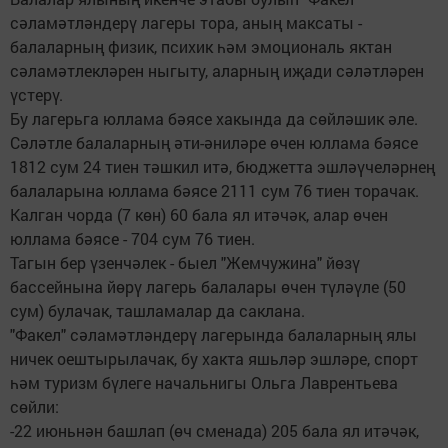
сәламәтләндерү лагеры тора, аның максаты -
балаларның физик, психик һәм эмоциональ яктан
сәламәтлекләрен ныгыту, аларның иҗади сәләтләрен
үстерү.
Бу лагерьга юллама бәясе хакында да сөйләшик әле.
Сәләтле балаларның әти-әниләре өчен юллама бәясе
1812 сум 24 тиен тәшкил итә, бюджетта эшләүчеләрнең
балаларына юллама бәясе 2111 сум 76 тиен торачак.
Калган чорда (7 көн) 60 бала ял итәчәк, алар өчен
юллама бәясе - 704 сум 76 тиен.
Тагын бер үзенчәлек - быел "Жемчужина" йөзү
бассейнына йөрү лагерь балалары өчен түләүле (50
сум) булачак, ташламалар да саклана.
"Факел" сәламәтләндерү лагерында балаларның ялы
ничек оештырылачак, бу хакта яшьләр эшләре, спорт
һәм туризм бүлеге начальнигы Ольга Лаврентьева
сөйли:
-22 июньнән башлап (өч сменада) 205 бала ял итәчәк,