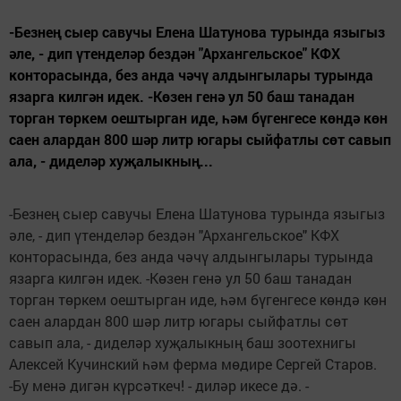
-Безнең сыер савучы Елена Шатунова турында языгыз
әле, - дип үтенделәр бездән "Архангельское" КФХ
конторасында, без анда чәчү алдынгылары турында
язарга килгән идек. -Көзен генә ул 50 баш танадан
торган төркем оештырган иде, һәм бүгенгесе көндә көн
саен алардан 800 шәр литр югары сыйфатлы сөт савып
ала, - диделәр хуҗалыкның...
-Безнең сыер савучы Елена Шатунова турында языгыз
әле, - дип үтенделәр бездән "Архангельское" КФХ
конторасында, без анда чәчү алдынгылары турында
язарга килгән идек. -Көзен генә ул 50 баш танадан
торган төркем оештырган иде, һәм бүгенгесе көндә көн
саен алардан 800 шәр литр югары сыйфатлы сөт
савып ала, - диделәр хуҗалыкның баш зоотехнигы
Алексей Кучинский һәм ферма мөдире Сергей Старов.
-Бу менә дигән күрсәткеч! - диләр икесе дә. -