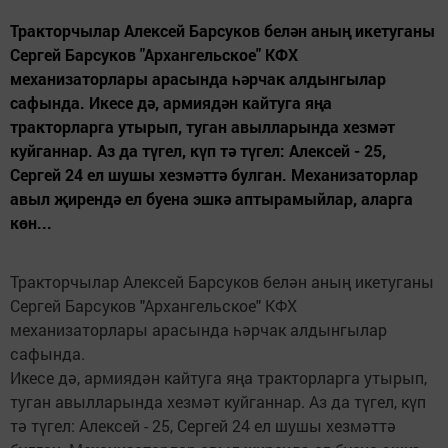
Тракторчылар Алексей Барсуков белән аның икетуганы
Сергей Барсуков "Архангельское" КФХ
механизаторлары арасында һәрчак алдынгылар
сафында. Икесе дә, армиядән кайтуга яңа
тракторларга утырып, туган авылларында хезмәт
куйганнар. Аз да түгел, күп тә түгел: Алексей - 25,
Сергей 24 ел шушы хезмәттә булган. Механизаторлар
авыл җирендә ел буена эшкә аптырамыйлар, аларга
көн...
Тракторчылар Алексей Барсуков белән аның икетуганы
Сергей Барсуков "Архангельское" КФХ
механизаторлары арасында һәрчак алдынгылар
сафында.
Икесе дә, армиядән кайтуга яңа тракторларга утырып,
туган авылларында хезмәт куйганнар. Аз да түгел, күп
тә түгел: Алексей - 25, Сергей 24 ел шушы хезмәттә