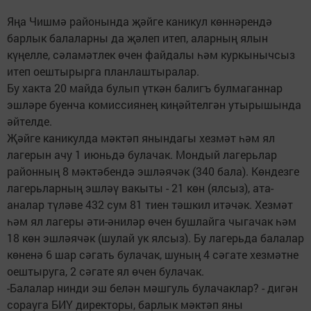
Яңа Чишмә районында җәйге каникул көннәрендә
барлык балаларны да җәлеп итеп, аларның ялын
күңелле, сәламәтлек өчен файдалы һәм куркынычсыз
итеп оештырырга планлаштыралар.
Бу хакта 20 майда булып үткән балигъ булмаганнар
эшләре буенча комиссиянең киңәйтелгән утырышында
әйтелде.
Җәйге каникулда мәктәп янындагы хезмәт һәм ял
лагерын ачу 1 июньдә булачак. Мондый лагерьлар
районның 8 мәктәбендә эшләячәк (340 бала). Көндезге
лагерьларның эшләү вакыты - 21 көн (ялсыз), ата-
аналар түләве 432 сум 81 тиен тәшкил итәчәк. Хезмәт
һәм ял лагеры әти-әниләр өчен бушлайга чыгачак һәм
18 көн эшләячәк (шулай ук ялсыз). Бу лагерьда балалар
көненә 6 шар сәгать булачак, шуның 4 сәгате хезмәтне
оештыруга, 2 сәгате ял өчен булачак.
-Балалар нинди эш белән мәшгуль булачаклар? - дигән
сорауга БИҮ директоры, барлык мәктәп яны