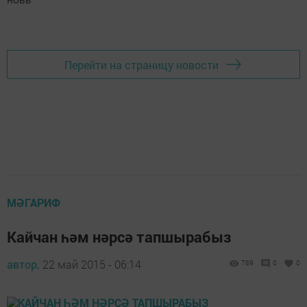
Перейти на страницу новости
МӘГАРИФ
Кайчан һәм нәрсә тапшырабыз
автор,
22 май 2015 - 06:14
789
0
0