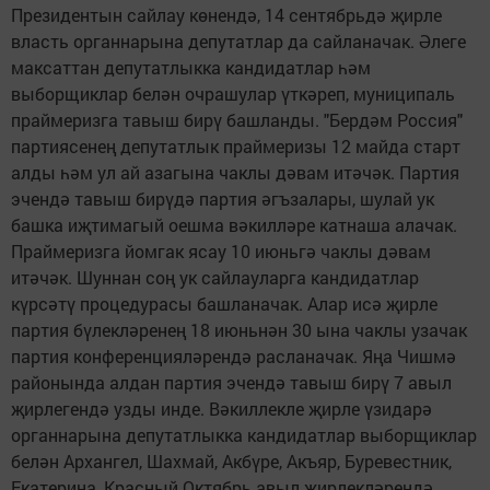
Президентын сайлау көнендә, 14 сентябрьдә җирле
власть органнарына депутатлар да сайланачак. Әлеге
максаттан депутатлыкка кандидатлар һәм
выборщиклар белән очрашулар үткәреп, муниципаль
праймеризга тавыш бирү башланды. "Бердәм Россия"
партиясенең депутатлык праймеризы 12 майда старт
алды һәм ул ай азагына чаклы дәвам итәчәк. Партия
эчендә тавыш бирүдә партия әгъзалары, шулай ук
башка иҗтимагый оешма вәкилләре катнаша алачак.
Праймеризга йомгак ясау 10 июньгә чаклы дәвам
итәчәк. Шуннан соң ук сайлауларга кандидатлар
күрсәтү процедурасы башланачак. Алар исә җирле
партия бүлекләренең 18 июньнән 30 ына чаклы узачак
партия конференцияләрендә расланачак. Яңа Чишмә
районында алдан партия эчендә тавыш бирү 7 авыл
җирлегендә узды инде. Вәкиллекле җирле үзидарә
органнарына депутатлыкка кандидатлар выборщиклар
белән Архангел, Шахмай, Акбүре, Акъяр, Буревестник,
Екатерина, Красный Октябрь авыл җирлекләрендә