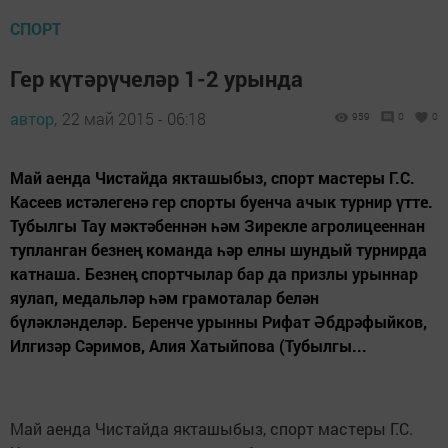
СПОРТ
Гер күтәрүчеләр 1-2 урында
автор,
22 май 2015 - 06:18
959
0
0
Май аенда Чистайда якташыбыз, спорт мастеры Г.С.
Касеев истәлегенә гер спорты буенча ачык турнир үтте.
Тубылгы Тау мәктәбеннән һәм Зирекле агролицееннан
тупланган безнең команда һәр елны шундый турнирда
катнаша. Безнең спортчылар бар да призлы урыннар
яулап, медальләр һәм грамоталар белән
бүләкләнделәр. Беренче урынны Рифат Әбдрәфыйков,
Илгизәр Сәримов, Алия Хатыйпова (Тубылгы...
Май аенда Чистайда якташыбыз, спорт мастеры Г.С.