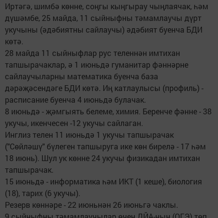
Иртәгә, шимбә көнне, соңгы кыңгырау чыңлаячак, һәм
дүшәмбе, 25 майда, 11 сыйныфны тәмамлаучы дүрт
укучыны (әдәбиятны сайлаучы) әдәбият буенча БДИ
көтә.
28 майда 11 сыйныфлар рус теленнән имтихан
тапшырачаклар, ә 1 июньдә гуманитар фәннәрне
сайлаучыларны математика буенча база
дәрәҗәсендәге БДИ көтә. Иң катлаулысы (профиль) -
расписание буенча 4 июньдә булачак.
8 июньдә - җәмгыять белеме, химия. Беренче фәнне - 38
укучы, икенчесен -12 укучы сайлаган.
Инглиз телен 11 июньдә 1 укучы тапшырачак
("Сөйләшү" бүлеген тапшыруга ике көн бирелә - 17 һәм
18 июнь). Шул ук көнне 24 укучы физикадан имтихан
тапшырачак.
15 июньдә - информатика һәм ИКТ (1 кеше), биология
(18), тарих (6 укучы).
Резерв көннәре - 22 июньнән 26 июньгә чаклы.
9 сыйныфны тәмамлаучылар өчен ДЙА-ның (ОГЭ) төп