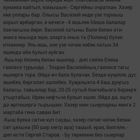
кунакка кайтып, язмышын - Сергейны очраткан. Хәзер
ике уллары бар. Олысы Василий инде үзе тормыш
корып җибәргән, ә кечесе - 4 яшьлек Миша балалар
бакчасына йөри. Василий хатыны Валя белән әти-
әнисе янында яши, аларга онык та (Полина) бүләк
иткәннәр. Япь-яшь, әле үзе чәчәк кебек хатын 34
яшендә әби булып куйган.
-Яшьләр безнең белән яшиләр, - дип сөйли Елена
гаиләсе турында. - Тиздән Василийның гаиләсе тагы
ишәергә тора. Өйдә өч бала булачак. Бездә күңелле, дус
яшибез, бергәләп эшлибез. Хуҗалыкта 4 баш дуңгыз
баласы, тавыклар бар, 20-25 сутый бакчабызга бәрәңге
утыртабыз. Ирем нефтьче булып эшли. Өйдә дә, эштә
дә җитешергә тырышам. Хәзер мин сыерларны көнгә 2
мәртәбә генә савам бит.
-Кыш буена сөтне күп сауды, хәзер сөтне чиләк белән
сөт цехына (50 шәр метр ара) ташый, ерак, билгеле, -
дип өсти Сергей Старов. - Бу төркемне без сыерлар