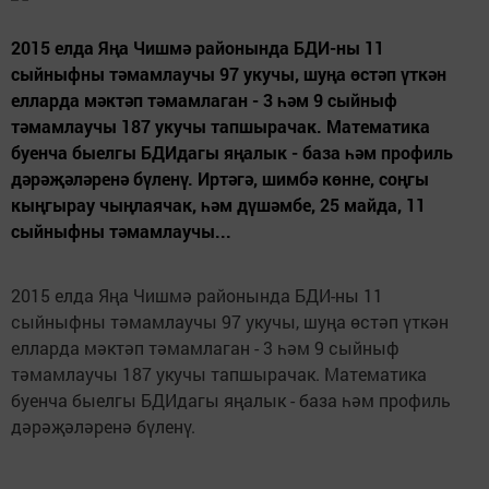
2015 елда Яңа Чишмә районында БДИ-ны 11
сыйныфны тәмамлаучы 97 укучы, шуңа өстәп үткән
елларда мәктәп тәмамлаган - 3 һәм 9 сыйныф
тәмамлаучы 187 укучы тапшырачак. Математика
буенча быелгы БДИдагы яңалык - база һәм профиль
дәрәҗәләренә бүленү. Иртәгә, шимбә көнне, соңгы
кыңгырау чыңлаячак, һәм дүшәмбе, 25 майда, 11
сыйныфны тәмамлаучы...
2015 елда Яңа Чишмә районында БДИ-ны 11
сыйныфны тәмамлаучы 97 укучы, шуңа өстәп үткән
елларда мәктәп тәмамлаган - 3 һәм 9 сыйныф
тәмамлаучы 187 укучы тапшырачак. Математика
буенча быелгы БДИдагы яңалык - база һәм профиль
дәрәҗәләренә бүленү.