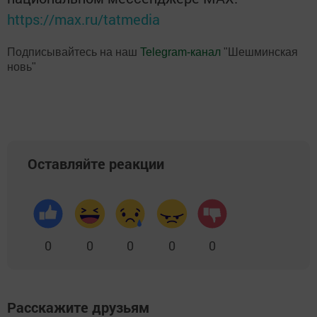
https://max.ru/tatmedia
Подписывайтесь на наш
Telegram-канал
"Шешминская
новь"
Оставляйте реакции
0
0
0
0
0
Расскажите друзьям