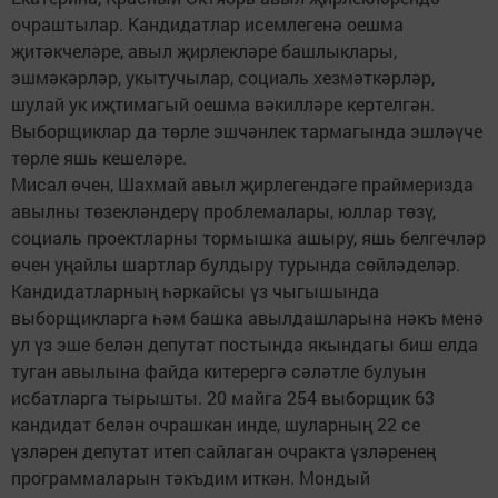
очраштылар. Кандидатлар исемлегенә оешма
җитәкчеләре, авыл җирлекләре башлыклары,
эшмәкәрләр, укытучылар, социаль хезмәткәрләр,
шулай ук иҗтимагый оешма вәкилләре кертелгән.
Выборщиклар да төрле эшчәнлек тармагында эшләүче
төрле яшь кешеләре.
Мисал өчен, Шахмай авыл җирлегендәге праймеризда
авылны төзекләндерү проблемалары, юллар төзү,
социаль проектларны тормышка ашыру, яшь белгечләр
өчен уңайлы шартлар булдыру турында сөйләделәр.
Кандидатларның һәркайсы үз чыгышында
выборщикларга һәм башка авылдашларына нәкъ менә
ул үз эше белән депутат постында якындагы биш елда
туган авылына файда китерергә сәләтле булуын
исбатларга тырышты. 20 майга 254 выборщик 63
кандидат белән очрашкан инде, шуларның 22 се
үзләрен депутат итеп сайлаган очракта үзләренең
программаларын тәкъдим иткән. Мондый