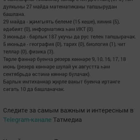
дулкыны 27 майда математиканы тапшырудан
башлана.
29 майда - җәмгыять белеме (15 кеше), химия (5),
әдәбият (0), информатика һәм ИКТ (0).
3 июньдә - барлык 187 укучы да рус телен тапшырачак.
5 июньдә - география (0), тарих (0), биология (1), чит
телләр (0), физика (3).
Төрле фәннәр буенча резерв көннәре 9, 10, 16, 17, 18
июнь (резерв көннәре шулай ук августта һәм
сентябрьдә өстәмә көннәр булачак).
Барлык имтиханнар җирле вакыт буенча иртәнге
сәгать 10 да башланачак.
Следите за самым важным и интересным в
Telegram-канале
Татмедиа