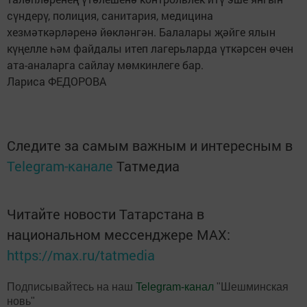
сүндерү, полиция, санитария, медицина
хезмәткәрләренә йөкләнгән. Балалары җәйге ялын
күңелле һәм файдалы итеп лагерьларда үткәрсен өчен
ата-аналарга сайлау мөмкинлеге бар.
Лариса ФЕДОРОВА
Следите за самым важным и интересным в
Telegram-канале
Татмедиа
Читайте новости Татарстана в
национальном мессенджере MАХ:
https://max.ru/tatmedia
Подписывайтесь на наш
Telegram-канал
"Шешминская
новь"