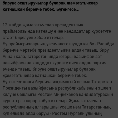
бирүне оештыручылар буларак җәмәгатьчеләр
катнашкан беренче төбәк. Бүгенгесе...
12 майда җәмәгатьчеләр президентлык
праймеризында катнашу өчен кандидатлар күрсәтүгә
старт бирелүен хәбәр иттеләр.
Бу праймеризларның үзенчәлеге шунда ки, бу - Рәсәйдә
беренче мәртәбә президентлыкка алдан тавыш бирү.
Аннан кала, Татарстан илдә югары вазыйфаи зат
вазыйфасына кандидат күрсәтү өчен алдан партия
эчендә тавыш бирүне оештыручылар буларак
җәмәгатьчеләр катнашкан беренче төбәк.
Бүгенгесе көнгә берничә иҗтимагый оешма Татарстан
Президенты вазыйфасына республикабызның эшләп
килүче башлыгы Рөстәм Миңнеханов кандидатурасын
күрсәтергә карар кабул иттеләр. Җәмәгатьчеләр
республиканың алгарышлы үсеше һәм Татарстанның
күп өлкәдә алда баруы - Рөстәм Нургали улының