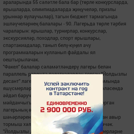
араларында 55 сәләтле бала бар (төрле конкурсларда,
ярышларда, олимпиадаларда җиңүчеләр, призлы
урыннар яулаучылар), тагын бюджет тармагында
эшләүчеләрнең балалары - 90. Лагерьда төрле тәрбия
чараларын: ярышлар, турнирлар, конкурслар,
экскурсияләр, походлар, спорт ярышлары,
спартакиадалар, танып белү-күңел ачу
программаларын кулланып файдалы ял
оештырылачак.
"Факел" балалар сәламәтләндерү лагеры белән
параллель рәвештә палаткалардан торган "Йолдызлы
десант" лагеры оештырылачак, ул 2 ел дәвамында
яшүсмерләрнең җәйге ялын оештыру мәсьәләсендә
әйдәп баручы республика эксперименталь
мәйданчыгы булып тора. Палаткалардан торган
лагерьның өч сменасында республикабыз
шәһәрләреннән һәм районнарыннан җыелган авыр
тормыш хәлендә калган 300 ләп бала ял итәчәк.
"Йолдызлы десант"ның төп бурычы - яшүсмерләрне