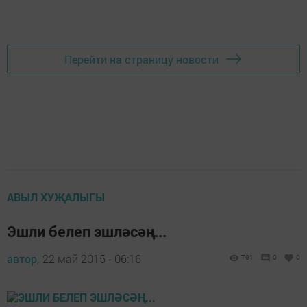
Перейти на страницу новости
АВЫЛ ХУҖАЛЫГЫ
Эшли белеп эшләсәң...
автор,
22 май 2015 - 06:16
791
0
0