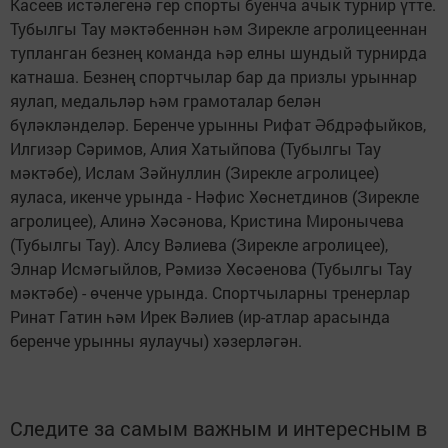
Касеев истәлегенә гер спорты буенча ачык турнир үтте.
Тубылгы Тау мәктәбеннән һәм Зирекле агролицееннан
тупланган безнең команда һәр елны шундый турнирда
катнаша. Безнең спортчылар бар да призлы урыннар
яулап, медальләр һәм грамоталар белән
бүләкләнделәр. Беренче урынны Рифат Әбдрәфыйков,
Илгизәр Сәримов, Алия Хатыйпова (Тубылгы Тау
мәктәбе), Ислам Зәйнуллин (Зирекле агролицее)
яуласа, икенче урында - Нәфис Хөснетдинов (Зирекле
агролицее), Алинә Хәсәнова, Кристина Миронычева
(Тубылгы Тау). Алсу Вәлиева (Зирекле агролицее),
Элнар Исмәгыйлов, Рәмизә Хөсәенова (Тубылгы Тау
мәктәбе) - өченче урында. Спортчыларны тренерлар
Ринат Гатин һәм Ирек Вәлиев (ир-атлар арасында
беренче урынны яулаучы) хәзерләгән.
Следите за самым важным и интересным в