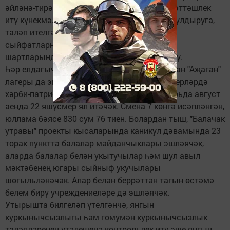
әйләнә-тирә дөнья белән конструктив хезмәттәшлек
итү күнекмәләренә, сәламәт яшәү рәвеше булдыруга,
таләп ителгән социаль һәм кулланылучы
сыйфатларны үстерүгә, палаткалар лагеры
шартларында уңай тәҗрибә туплауга өйрәтү.
Һәр елдагыча, быел да палаткалардан торган "Аҗаган"
лагеры да эшләячәк, аның бурычы - яшүсмерләрдә
хәрби-патриотик хисләр тәрбияләү. Ул лагерьда август
аенда 22 яшүсмер ял итәчәк. Смена 7 көнгә исәпләнгән,
юллама бәясе 830 сум 76 тиен. Болардан тыш, "Балачак
утравы" проекты кысаларында каникул дәвамында 23
торак пунктта балалар мәйданчыклары эшләячәк,
аларда балалар белән укытучылар һәм шул авыл
мәктәбенең югары сыйныф укучылары
шөгыльләнәчәк. Алар белән беррәттән тагын өстәмә
белем бирү учреждениеләре дә эшләячәк.
Утырышта билгеләп үтелгәнчә, янгын
куркынычсызлыгы һәм гомумән куркынычсызлык
таләпләренең үтәлешенә контрольлек итү эше янгын