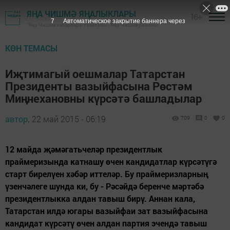
ЯҢА ЧИШМӘ ЯҢАЛЫКЛАРЫ
16+
6
Автоматическое закрытие баннера через
"Яңа Чишмә хәбәрләре" газетасы - Яңа Чишмә районы
КӨН ТЕМАСЫ
Иҗтимагый оешмалар Татарстан
Президенты вазыйфасына Рөстәм
Миңнехановны күрсәтә башладылар
автор,
22 май 2015 - 06:19
709
0
0
12 майда җәмәгатьчеләр президентлык
праймеризында катнашу өчен кандидатлар күрсәтүгә
старт бирелүен хәбәр иттеләр. Бу праймеризларның
үзенчәлеге шунда ки, бу - Рәсәйдә беренче мәртәбә
президентлыкка алдан тавыш бирү. Аннан кала,
Татарстан илдә югары вазыйфаи зат вазыйфасына
кандидат күрсәтү өчен алдан партия эчендә тавыш