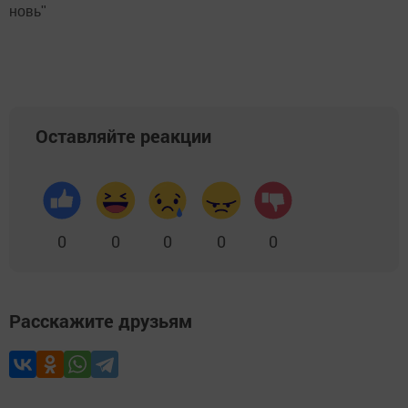
новь"
Оставляйте реакции
0
0
0
0
0
Расскажите друзьям