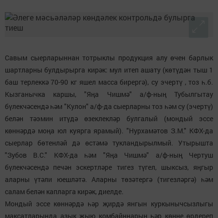
Савым сыерларыннан тотрыклы продукция алу өчен барлык
шартларны булдырырга кирәк: мул итеп ашату (көтүдән тыш 1
баш терлеккә 70-90 кг яшел масса бирергә), су эчертү , тоз һ.б.
Кызганычка каршы, "Яңа Чишмә" а/ф-ның Тубылгытау
бүлекчәсендә һәм "Кулон" а/ф-да сыерларны тоз һәм су (эчертү)
белән тәэмин итүдә өзеклекләр булгалый (мондый эссе
көннәрдә моңа юл куярга ярамый). "Нурхамәтов З.М." КФХ-да
сыерлар бөтенләй дә өстәмә тукландырылмый. Утырышта
"Зубов В.С." КФХ-да һәм "Яңа Чишмә" а/ф-ның Чертуш
бүлекчәсендә печән эскертләре тигез түгел, шыксыз, яңгыр
аларны үтәли юешләтә. Аларны төзәтергә (тигезләргә) һәм
салам белән капларга кирәк, диелде.
Мондый эссе көннәрдә һәр җирдә янгын куркынычсызлыгы
максатларында азык җыю комбайннарын һәр көнне өрдереп