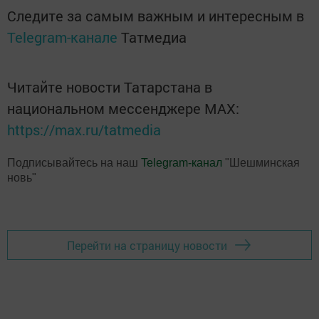
Следите за самым важным и интересным в
Telegram-канале
Татмедиа
Читайте новости Татарстана в
национальном мессенджере MАХ:
https://max.ru/tatmedia
Подписывайтесь на наш
Telegram-канал
"Шешминская
новь"
Перейти на страницу новости