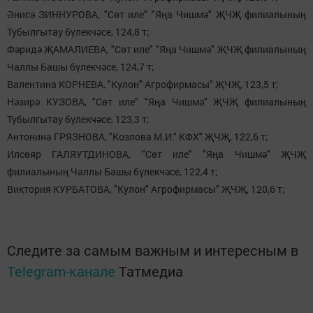
Әнисә ЗИННУРОВА, "Сөт иле" "Яңа Чишмә" ҖЧҖ филиалының
Тубылгытау бүлекчәсе, 124,8 т;
Фәридә ҖАМАЛИЕВА, "Сөт иле" "Яңа Чишмә" ҖЧҖ филиалының
Чаллы Башы бүлекчәсе, 124,7 т;
Валентина КОРНЕВА, "Кулон" Агрофирмасы" ҖЧҖ, 123,5 т;
Нәзирә КУЗОВА, "Сөт иле" "Яңа Чишмә" ҖЧҖ филиалының
Тубылгытау бүлекчәсе, 123,3 т;
Антонина ГРЯЗНОВА, "Козлова М.И." КФХ" ҖЧҖ, 122,6 т;
Илсөяр ГАЛЯУТДИНОВА, "Сөт иле" "Яңа Чишмә" ҖЧҖ
филиалының Чаллы Башы бүлекчәсе, 122,4 т;
Виктория КУРБАТОВА, "Кулон" Агрофирмасы" ҖЧҖ, 120,6 т;
Следите за самым важным и интересным в
Telegram-канале
Татмедиа