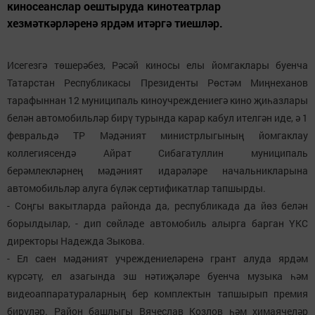
киносеанслар оештыруда кинотеатрлар
хезмәткәрләренә ярдәм итәргә тиешләр.
Исегезгә төшерәбез, Рәсәй киносы елы йомгаклары буенча
Татарстан Республикасы Президенты Рөстәм Миңнеханов
тарафыннан 12 муниципаль киноучреждениегә кино җиһазлары
белән автомобильләр бирү турында карар кабул ителгән иде, ә 1
февральдә ТР Мәдәният министрлыгының йомгаклау
коллегиясендә Айрат Сибагатуллин муниципаль
берәмлекләрнең мәдәният идарәләре начальникларына
автомобильләр алуга бүләк сертификатлар тапшырды.
- Соңгы вакытларда районда да, республикада да йөз белән
борылдылар, - дип сөйләде автомобиль алырга барган ҮКС
директоры Надежда Зыкова.
- Ел саен мәдәният учреждениеләренә грант алуда ярдәм
күрсәтү, ел азагында эш нәтиҗәләре буенча музыка һәм
видеоаппаратураларның бер комплектын тапшырып премия
бирүләр. Район башлыгы Вячеслав Козлов һәм химаячеләр