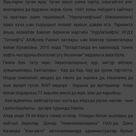
Яшьләрне туган җир, туган авыл үзенә тарта, олыгайгач әти-
әниләренә дә ярдәмче кирәк була. 1991 елны Акбүрегә кайткач
та яраткан эшен ташламый, "Нурлатнефтькә" (Ивашкинога)
эшкә күчә һәм тырышып хезмәт куюын дәвам итә. Тармакта
аның хезмәтен бәяләп берничә мәртәбә "Нурлатнефть" НГДУ,
"Татнефть" ААҖ-нең Рәхмәт хатлары һәм Мактау грамоталары
белән бүләкләнә. 2010 елда "Татарстанда өч миллиард тонна
нефть чыгаруны билгеләп үтү йөзеннән" медальгә лаек була.
Гаилә бик тату яши, Зариповларның зур, матур өйләре,
хуҗалыклары, бакчалары - бар да бар, бар да үрнәк тәртиптә.
Илдар сменалап, көндез дә төнлә дә эшләсә дә, Наиләнең дә
эше җиңел түгел, ФАП мөдире - барына да җитешәләр. Алар
белән Илдарның 77 яшьлек әнисе дә яши, аны да карыйсы.
- Бик җаваплы, кайгыртучан, эштә дә, өйдә дә уңган, эшчән - чын
гаилә башлыгы, - ди ире турында Наилә.
Алар инде 28 ел бергә гомер итәләр. Уллары белән кызлары да
кайтып йөриләр. Динар "Нижнекамскшина" ПАО-да, Динә
Казанда "Кан-авто" автосалонында администратор булып