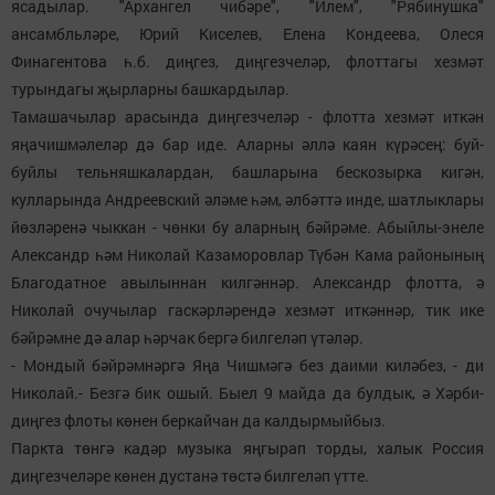
ясадылар. "Архангел чибәре", "Илем", "Рябинушка"
ансамбльләре, Юрий Киселев, Елена Кондеева, Олеся
Финагентова һ.б. диңгез, диңгезчеләр, флоттагы хезмәт
турындагы җырларны башкардылар.
Тамашачылар арасында диңгезчеләр - флотта хезмәт иткән
яңачишмәлеләр дә бар иде. Аларны әллә каян күрәсең: буй-
буйлы тельняшкалардан, башларына бескозырка кигән,
кулларында Андреевский әләме һәм, әлбәттә инде, шатлыклары
йөзләренә чыккан - чөнки бу аларның бәйрәме. Абыйлы-энеле
Александр һәм Николай Казаморовлар Түбән Кама районының
Благодатное авылыннан килгәннәр. Александр флотта, ә
Николай очучылар гаскәрләрендә хезмәт иткәннәр, тик ике
бәйрәмне дә алар һәрчак бергә билгеләп үтәләр.
- Мондый бәйрәмнәргә Яңа Чишмәгә без даими киләбез, - ди
Николай.- Безгә бик ошый. Быел 9 майда да булдык, ә Хәрби-
диңгез флоты көнен беркайчан да калдырмыйбыз.
Паркта төнгә кадәр музыка яңгырап торды, халык Россия
диңгезчеләре көнен дустанә төстә билгеләп үтте.