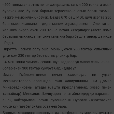
- 400 тоннадан артык печән хәзерләдек, тагын 200 тоннага якын
булачак әле, бу исә барлык терлекләрне азык белән тәэмин
итәргә мөмкинлек бирәчәк. Бездә 670 баш МЭТ, шул исәптә 230
баш сыер исәпләнә, - диде минем әңгәмәдәшем. - Әле тагын
халыкка бирер өчен 200 тонна печән хәзерләдек (әлеге язма
басылып чыкканда печәнне халыкка бирә башлаганнар да инде
- Ред.).
Чиратта - сенаж салу эше. Моның өчен 200 гектар күпьеллык
үлән һәм 230 гектар берьеллык үләннәр бар.
- 4 мең тонна чамасы сенаж, шул кадәрле үк силос салыначак -
болар өчен 300 гектар кукуруз бар, - диде ул.
Илдар Гыйльметдинов печән хәзерләүдә иң уңган
механизаторлар арасында Раил Хәлиуллинны һәм Дамир
Минабетдиновны атады (башта пресслаганнар, хәзер печән
ташыйлар). Минсәлих Шәмшуаров печән әйләндерүдә тырышып
эшли, кайтарылган печән рулоннарын Нургали Әхмәтвәлиев
кибән куйгыч белән бик оста өеп бара.
Барлык механизаторларның да кәефләре күтәренке, күктәге