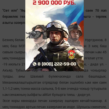
"Сөт иле" "Яңа Чишмә" ҖЧҖ филиалында көн саен 70 ләп
берәмлек техника бүгенгесе көндә иң мөһим эштә - терлек
азыгы хәзерләү белән шөгыльләнә.
Безнең белән әңгәмәдә филиал директоры Радик Нуртдинов, 8
мең баш МЭТ-не тук кышлату өчен (шул исәптән 3 мең баш
савым сыерын) 36 мең тонна сенаж, 4 мең тонна печән һәм 45
мең тоннадан да ким булмаган силос кирәк, дип билгеләп үтте.
-19 июльгә 21 мең тоннадан артык сенаж салдык, - диде ул. -
Акъяр, Тубылгы Тау, Чаллы Башы авылларында чокырлар
тулды, аны Шахмай бүлекчәсендә сала башладык.
Механикалаштырылган отрядлар белән эшлибез һәм көн саен
1,1-1,2 мең тонна масса салына, 5-6 көн эчендә чокыр тутырыла
һәм сенажның сыйфаты әйбәт булырга тиеш, - диде ул.
Эссе коры көннәрдә печән хәзерләү эшләрен көчәйткәннәр. 4
мең тоннадан артык печән хәзерләнгән инде. Шунысы сөенечле,