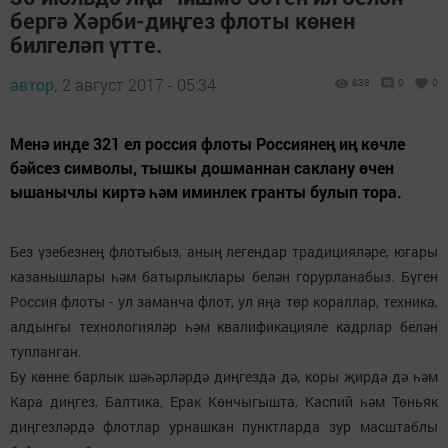
бергә Хәрби-диңгез флоты көнен
билгеләп үтте.
автор,
2 август 2017 - 05:34
838
0
0
Менә инде 321 ел россия флоты Россиянең иң көчле
бәйсез символы, тышкы дошманнан саклану өчен
ышанычлы киртә һәм иминлек гранты булып тора.
Без үзебезнең флотыбыз, аның легендар традицияләре, югары
казанышлары һәм батырлыклары белән горурланабыз. Бүген
Россия флоты - ул заманча флот, ул яңа төр кораллар, техника,
алдынгы технологияләр һәм квалификацияле кадрлар белән
тупланган.
Бу көнне барлык шәһәрләрдә диңгездә дә, коры җирдә дә һәм
Кара диңгез, Балтика, Ерак Көнчыгышта, Каспий һәм Төньяк
диңгезләрдә флотлар урнашкан пунктларда зур масштаблы