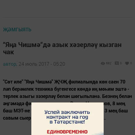
ҖӘМГЫЯТЬ
“Яңа Чишмә“дә азык хәзерләү кызган
чак
автор,
24 июль 2017 - 05:20
682
0
0
"Сөт иле" "Яңа Чишмә" ҖЧҖ филиалында көн саен 70
ләп берәмлек техника бүгенгесе көндә иң мөһим эштә -
терлек азыгы хәзерләү белән шөгыльләнә. Безнең белән
әңгәмәдә филиал директоры Радик Нуртдинов, 8 мең
баш МЭТ-не тук кышлату өчен (шул исәптән 3 мең баш
савым сыерын) 36 мең тонна сенаж, 4 мең...