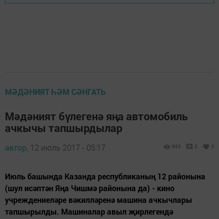
МӘДӘНИЯТ ҺӘМ СӘНГАТЬ
Мәдәният бүлегенә яңа автомобиль
ачкычы тапшырдылар
автор,
12 июль 2017 - 05:17
933
0
0
Июль башында Казанда республиканың 12 районына
(шул исәптән Яңа Чишмә районына да) - кино
учреждениеләре вәкилләренә машина ачкычлары
тапшырылды. Машиналар авыл җирлегендә