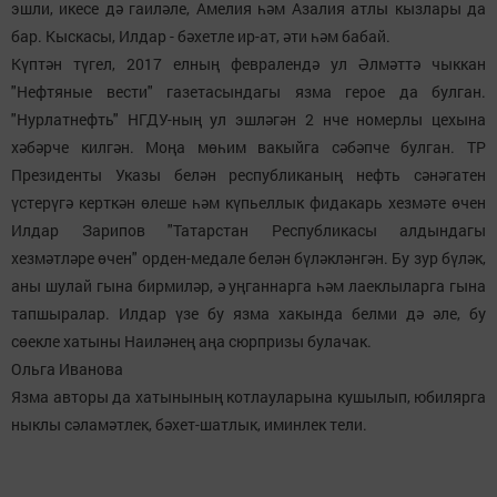
эшли, икесе дә гаиләле, Амелия һәм Азалия атлы кызлары да
бар. Кыскасы, Илдар - бәхетле ир-ат, әти һәм бабай.
Күптән түгел, 2017 елның февралендә ул Әлмәттә чыккан
"Нефтяные вести" газетасындагы язма герое да булган.
"Нурлатнефть" НГДУ-ның ул эшләгән 2 нче номерлы цехына
хәбәрче килгән. Моңа мөһим вакыйга сәбәпче булган. ТР
Президенты Указы белән республиканың нефть сәнәгатен
үстерүгә керткән өлеше һәм күпьеллык фидакарь хезмәте өчен
Илдар Зарипов "Татарстан Республикасы алдындагы
хезмәтләре өчен" орден-медале белән бүләкләнгән. Бу зур бүләк,
аны шулай гына бирмиләр, ә уңганнарга һәм лаеклыларга гына
тапшыралар. Илдар үзе бу язма хакында белми дә әле, бу
сөекле хатыны Наиләнең аңа сюрпризы булачак.
Ольга Иванова
Язма авторы да хатынының котлауларына кушылып, юбилярга
ныклы сәламәтлек, бәхет-шатлык, иминлек тели.