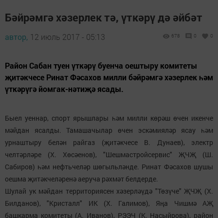
Бәйрәмгә хәзерлек тә, үткәрү дә әйбәт
автор,
12 июль 2017 - 05:13
678
0
0
Район Сабан туен үткәрү буенча оештыру комитеты
җитәкчесе Ринат Фәсахов милли бәйрәмгә хәзерлек һәм
үткәрүгә йомгак-нәтиҗә ясады.
Быел уеннар, спорт ярышлары һәм милли көрәш өчен икенче
мәйдан ясалды. Тамашачылар өчен эскәмияләр ясау һәм
урнаштыру белән райгаз (җитәкчесе В. Дунаев), электр
челтәрләре (Х. Хөсәенов), "Шешмастройсервис" ҖЧҖ (Ш.
Сабиров) һәм нефтьчеләр шөгыльләнде. Ринат Фәсахов шушы
оешма җитәкчеләренә аеруча рәхмәт белдерде.
Шулай ук мәйдан территориясен хәзерләүдә "Төзүче" ҖЧҖ (Х.
Билданов), "Кристалл" ИК (Х. Галимов), Яңа Чишмә АҖ
башкарма комитеты (А. Иванов), РЭЭЧ (К. Насыйрова), район