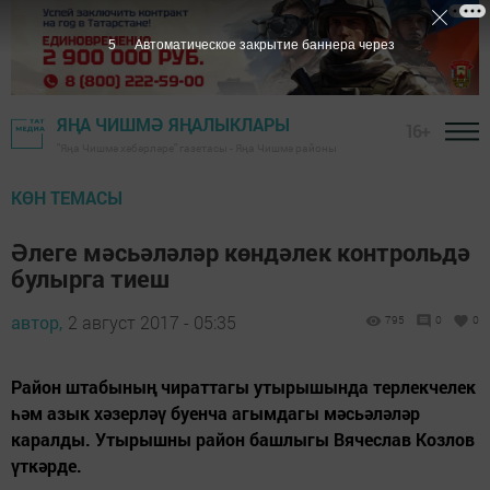
4
Автоматическое закрытие баннера через
ЯҢА ЧИШМӘ ЯҢАЛЫКЛАРЫ
16+
"Яңа Чишмә хәбәрләре" газетасы - Яңа Чишмә районы
КӨН ТЕМАСЫ
Әлеге мәсьәләләр көндәлек контрольдә
булырга тиеш
автор,
2 август 2017 - 05:35
795
0
0
Район штабының чираттагы утырышында терлекчелек
һәм азык хәзерләү буенча агымдагы мәсьәләләр
каралды. Утырышны район башлыгы Вячеслав Козлов
үткәрде.