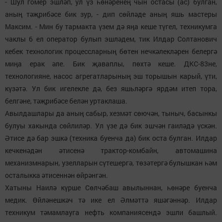
- Шул гомер эшләп, ул үз һөнәренең чын остасы (ас) булган,
аның тәҗрибәсе бик зур, - дип сөйләде аның яшь мастеры
Максим. - Мин бу тармакта үзем дә яңа кеше түгел, техникумга
чаклы 6 ел оператор булып эшләдем, тик Илдар Солтанович
кебек технологик процессларның бөтен нечкәлекләрен белергә
миңа ерак әле. Бик җаваплы, пөхтә кеше. ДКС-83не,
технологияне, насос агрегатларының эш торышын карый, үти,
күзәтә. Ул бик игелекле дә, без яшьләргә ярдәм итеп тора,
белгәне, тәҗрибәсе белән уртаклаша.
Авылдашлары да аның сабыр, хезмәт сөючән, тыныч, басынкы
булуы хакында сөйлиләр. Ул үзе дә бик эшчән гаиләдә үскән.
Әтисе дә бар эшкә (техника буенча да) бик оста булган. Илдар
кечкенәдән әтисенә трактор-комбайн, автомашина
механизмнарын, узелларын сүтешергә, төзәтергә булышкан һәм
осталыкка әтисеннән өйрәнгән.
Хатыны Наилә күрше Сөлчәбаш авылыннан, һөнәре буенча
медик. Өйләнешкәч тә ике ел Әлмәттә яшәгәннәр. Илдар
техникум тәмамлауга нефть компаниясендә эшли башлый.