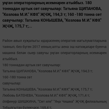
уңган операторларның исемнәрен атыйбыз. 180
тоннадан артык сөт савучылар: Татьяна ЩИПАНОВА,
"Козлова М.И." КФХ" ҖЧҖ, 194,3 т; 160 -180 тонна сөт
савучылар: Татьяна КОНЫШЕВА, "Козлова М.И." КФХ"
ҖЧҖ, 175,7 т;...
Район авыл хуҗалыгы идарәсенең оператив мәгълүматларына
таянып, без бүген 2017 елның алты аена эш нәтиҗәләре буенча
машина белән сыер савучы уңган операторларның исемнәрен
атыйбыз.
180 тоннадан артык сөт савучылар:
Татьяна ЩИПАНОВА, "Козлова М.И." КФХ" ҖЧҖ, 194,3 т;
160 -180 тонна сөт
савучылар:
Татьяна КОНЫШЕВА, "Козлова М.И." КФХ" ҖЧҖ, 175,7 т;
Любовь БАТЕНЕВА, "Козлова М.И." КФХ" ҖЧҖ, 171,4 т;
Әлфинур ШИШКИНА, "Сөт иле" "Яңа Чишмә" ҖЧҖ филиалының
Тубылгытау бүлекчәсе, 169,4 т;