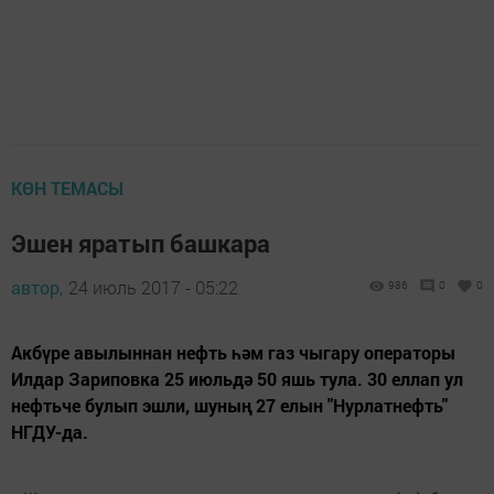
КӨН ТЕМАСЫ
Эшен яратып башкара
автор,
24 июль 2017 - 05:22
986
0
0
Акбүре авылыннан нефть һәм газ чыгару операторы
Илдар Зариповка 25 июльдә 50 яшь тула. 30 еллап ул
нефтьче булып эшли, шуның 27 елын "Нурлатнефть"
НГДУ-да.