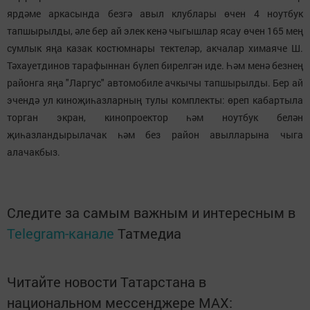
ярдәме аркасында безгә авыл клублары өчен 4 ноутбук
тапшырылды, әле бер ай элек кенә чыгышлар ясау өчен 165 мең
сумлык яңа казак костюмнары тектеләр, акчалар химаяче Ш.
Тәхауетдинов тарафыннан бүлеп бирелгән иде. Һәм менә безнең
районга яңа "Ларгус" автомобиле ачкычы тапшырылды. Бер ай
эчендә ул киноҗиһазларның тулы комплекты: өреп кабартыла
торган экран, кинопроектор һәм ноутбук белән
җиһазландырылачак һәм без район авылларына чыга
алачакбыз.
Следите за самым важным и интересным в
Telegram-канале
Татмедиа
Читайте новости Татарстана в
национальном мессенджере MАХ: