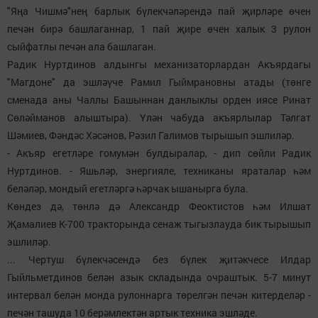
"Яңа Чишмә"нең барлык бүлекчәләрендә пай җирләре өчен
печән бирә башлаганнар, 1 пай җире өчен халык 3 рулон
сыйфатлы печән ала башлаган.
Радик Нуртдинов алдынгы механизаторлардан Акъярдагы
"Магдоне" да эшләүче Рамил Гыймрановны атады (төнге
сменада аны Чаллы Башыннан данлыклы орден иясе Ринат
Сөләйманов алыштыра). Үлән чабуда акъярлылар Тәлгат
Шәмиев, Фәндәс Хәсәнов, Рәзил Галимов тырышып эшлиләр.
- Акъяр егетләре гомумән булдыралар, - дип сөйли Радик
Нуртдинов. - Яшьләр, энергияле, техниканы яраталар һәм
беләләр, мондый егетләргә һәрчак ышанырга була.
Көндез дә, төнлә дә Александр Феоктистов һәм Илшат
Җамалиев К-700 тракторында сенаж тыгызлауда бик тырышып
эшлиләр.
... Чертуш бүлекчәсендә без бүлек җитәкчесе Илдар
Гыйльметдинов белән азык складында очраштык. 5-7 минут
интервал белән монда рулоннарга төрелгән печән китерделәр -
печән ташуда 10 берәмлектән артык техника эшләде.