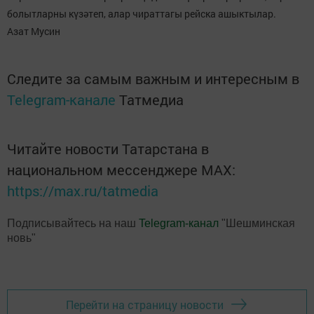
болытларны күзәтеп, алар чираттагы рейска ашыктылар.
Азат Мусин
Следите за самым важным и интересным в
Telegram-канале
Татмедиа
Читайте новости Татарстана в
национальном мессенджере MАХ:
https://max.ru/tatmedia
Подписывайтесь на наш
Telegram-канал
"Шешминская
новь"
Перейти на страницу новости