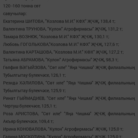
120 -160 тонна сөт
савучылар:
Екатерина ШИТОВА, "Козлова М.И." КФХ" ҖЧҖ, 138,4 т;
Валентина ТРУНОВА, "Кулон" Агрофирмасы" ҖЧҖ, 131,2 т;
Тамара ВОЗНЮК, "Козлова М.И." КФХ" ҖЧҖ, 130,1 т;
Любовь ГОГОЛЬКОВА,"Козлова М.И." КФХ" ҖЧҖ, 127,6 т;
Валентина КАРТАШОВА, "Козлова М.И." КФХ" ҖЧҖ, 127,2 т;
Татьяна АБРАМОВА, "Кулон" Агрофирмасы" ҖЧҖ, 98,3 т;
Гөлфия ВӘГЫЙЗОВА, "Сөт иле" "Яңа Чишмә" ҖЧҖ филиалының
Тубылгытау бүлекчәсе, 126,1 т;
Резидә ХӘЛИЛОВА, "Сөт иле" "Яңа Чишмә" ҖЧҖ филиалының
Тубылгытау бүлекчәсе, 125,9 т;
Ринат ГЫЙМАДИЕВ, "Сөт иле" "Яңа Чишмә" ҖЧҖ филиалының
Чертуш бүлекчәсе, 125,1 т;
Роза АРИСТОВА, "Сөт иле" "Яңа Чишмә" ҖЧҖ филиалының
Акъяр бүлекчәсе, 109,4 т;
Ирина КОНОВАЛОВА, "Кулон" Агрофирмасы" ҖЧҖ, 125,0 т;
Галина МОСКОТИНА, "Кулон" Агрофирмасы" ҖЧҖ, 125,0 т;