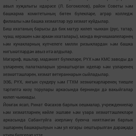
авыл хуҗалыгы идарәсе (Л. Богомолов), район Советы һәм
башкарма комитетының бөтен бүлекләре, аграр колледж
филиалы һәм башка хезмәтләр зур хезмәт куйдылар.
Биш ихатаның барысы да бик матур килеп чыккан (рус, татар,
чуаш, керәшен һәм әрмән ихаталары), монда яңачишмәлеләрнең
һәм кунакларның күпчелеге милли ризыклардан һәм башка
нигъмәтләрдән авыз итә алдылар.
Мәгариф, яшьләр, мәдәният бүлекләре, РҮХ һәм КМС заводы да
үзләренең палаткаларын урнаштырган иделәр һәм үзләренең
хезмәттәшләрен, хезмәт ветераннарын сыйладылар.
ЭЭБ, РҮХ, янгын сүндерү һәм ГТХМ хезмәткәрләренең тиешле
тәртиптә кизү торулары аркасында бернинди дә вакыйгалар
килеп чыкмады.
Йомгак ясап, Ринат Фәсахов барлык оешмалар, учреждениеләр
һәм хезмәтләрнең көйле эшләве һәм үзара хезмәттәшлекләре
аркасында Сабантуйга әзерләнү буенча ниятләнгән барлык
эшләрнең башкарылуын һәм ул югары оештырылган дәрәҗәдә
үтүен билгеләп үтте.