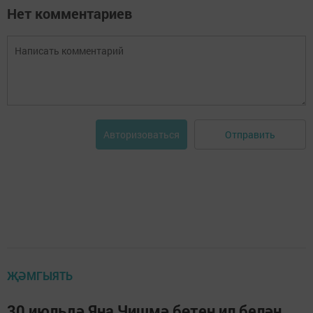
Нет комментариев
Отправить
Авторизоваться
ҖӘМГЫЯТЬ
30 июльдә Яңа Чишмә бөтен ил белән