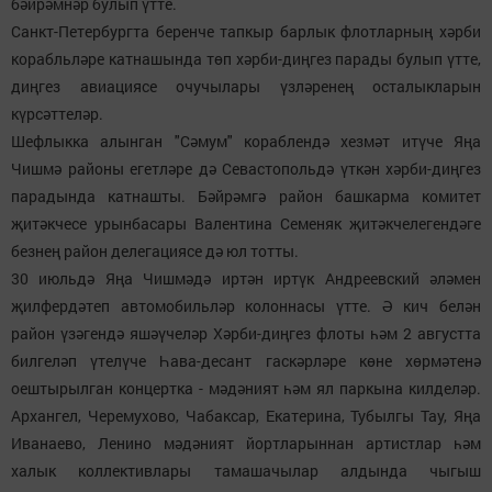
бәйрәмнәр булып үтте.
Санкт-Петербургта беренче тапкыр барлык флотларның хәрби
корабльләре катнашында төп хәрби-диңгез парады булып үтте,
диңгез авиациясе очучылары үзләренең осталыкларын
күрсәттеләр.
Шефлыкка алынган "Сәмум" кораблендә хезмәт итүче Яңа
Чишмә районы егетләре дә Севастопольдә үткән хәрби-диңгез
парадында катнашты. Бәйрәмгә район башкарма комитет
җитәкчесе урынбасары Валентина Семеняк җитәкчелегендәге
безнең район делегациясе дә юл тотты.
30 июльдә Яңа Чишмәдә иртән иртүк Андреевский әләмен
җилфердәтеп автомобильләр колоннасы үтте. Ә кич белән
район үзәгендә яшәүчеләр Хәрби-диңгез флоты һәм 2 августта
билгеләп үтелүче Һава-десант гаскәрләре көне хөрмәтенә
оештырылган концертка - мәдәният һәм ял паркына килделәр.
Архангел, Черемухово, Чабаксар, Екатерина, Тубылгы Тау, Яңа
Иванаево, Ленино мәдәният йортларыннан артистлар һәм
халык коллективлары тамашачылар алдында чыгыш