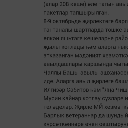
(алар 208 кеше) әле тагын ав
пакетлар тапшырылган.
8-9 октябрьдә җирлектәге бар
тантаналы шартларда төшке а
өлкән яшьтәге кешеләрне рай
җылы котлады һәм аларга ныкл
атказанган мәдәният хезмәткә
авылдашлары каршында чыгы
Чаллы Башы авылы ашханәсенә
иде. Аларга авыл җирлеге баш
Илгизәр Сабитов һәм "Яңа Чиш
Мусин кайнар котлау сүзләре 
теләделәр. Җирле МЙ хезмәтк
Барлык ветераннар да шундый
күрсәткәннәре өчен оештыруч