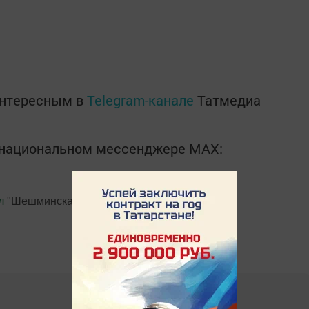
интересным в
Telegram-канале
Татмедиа
в национальном мессенджере MАХ:
л
"Шешминская новь"