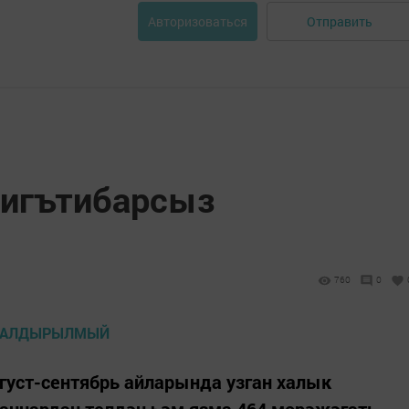
Отправить
Авторизоваться
 игътибарсыз
760
0
густ-сентябрь айларында узган халык