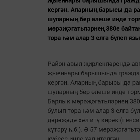
җыеннары барышында граждан
кергән. Аларның барысы да р
шуларның бер өлеше инде то
мөрәҗәгатьләрнең 380е байта
тора һәм алар 3 елга бүлеп язы
Район авыл җирлекләрендә авг
җыеннары барышында граждан
кергән. Аларның барысы да ра
шуларның бер өлеше инде то
Барлык мөрәҗәгатьләрнең 380
булып тора һәм алар 3 елга бү
дәрәҗәдә хәл итү кирәк (пенс
күтәрү һ.б.). Ә 57 мөрәҗәгать
күбесе инде хәл ителгән.