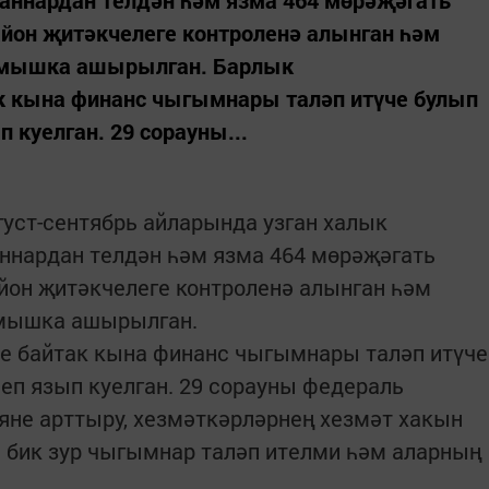
нардан телдән һәм язма 464 мөрәҗәгать
айон җитәкчелеге контроленә алынган һәм
рмышка ашырылган. Барлык
к кына финанс чыгымнары таләп итүче булып
п куелган. 29 сорауны...
уст-сентябрь айларында узган халык
нардан телдән һәм язма 464 мөрәҗәгать
йон җитәкчелеге контроленә алынган һәм
рмышка ашырылган.
е байтак кына финанс чыгымнары таләп итүче
леп язып куелган. 29 сорауны федераль
ияне арттыру, хезмәткәрләрнең хезмәт хакын
тә бик зур чыгымнар таләп ителми һәм аларның