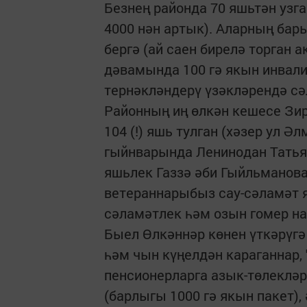
Безнең районда 70 яшьтән узг
4000 нән артык). Аларның бар
бергә (ай саен бирелә торган 
дәвамында 100 гә якын инвал
тернәкләндерү үзәкләрендә с
Районның иң өлкән кешесе Зир
104 (!) яшь тулган (хәзер ул Ә
гыйнварында Ленинодан Татьян
яшьлек Газзә әби Гыйльманова
ветераннарыбыз сау-сәламәт я
сәламәтлек һәм озын гомер на
Быел Өлкәннәр көнен үткәрүг
һәм чын күңелдән караганнар
пенсионерларга азык-төлеклә
(барлыгы 1000 гә якын пакет),