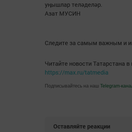
уңышлар теләделәр.
Азат МУСИН
Следите за самым важным и 
Читайте новости Татарстана 
https://max.ru/tatmedia
Подписывайтесь на наш
Telegram-кана
Оставляйте реакции