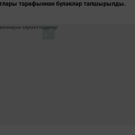
тлары тарафыннан бүләкләр тапшырылды.