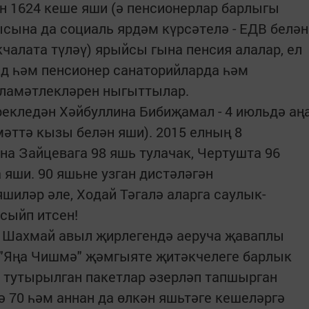
ан 1624 кеше яши (ә пенсионерлар барлыгы
ысына да социаль ярдәм күрсәтелә - ЕДВ белән
акчалата түләү) ярыйсы гына пенсия алалар, ел
ид һәм пенсионер санаторийларда һәм
әламәтлекләрен ныгыттылар.
екледән Хәйбуллина Бибиҗамал - 4 июльдә аң
лмәттә кызы белән яши). 2015 елның 8
а Зайцевага 98 яшь тулачак, Чертушта 96
 яши. 90 яшьне узган дистәләгән
шиләр әле, Ходай Тәгалә аларга саулык-
сыйп итсен!
ә Шахмай авыл җирлегендә аеруча җаваплы
, "Яңа Чишмә" җәмгыяте җитәкчелеге барлык
р тутырылган пакетлар әзерләп тапшырган
 ә 70 һәм аннан да өлкән яшьтәге кешеләргә