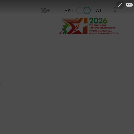
16+
РУС
ТАТ
0