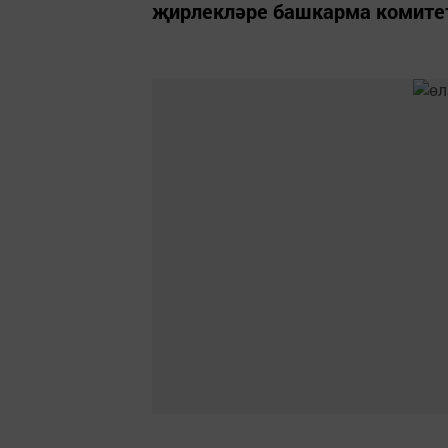
җирлекләре башкарма комите