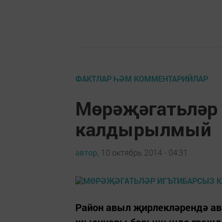
ФАКТЛАР ҺӘМ КОММЕНТАРИЙЛАР
Мөрәҗәгатьләр
калдырылмый
автор,
10 октябрь 2014 - 04:31
Район авыл җирлекләрендә ав