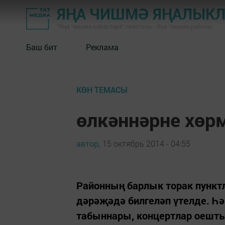
ЯҢА ЧИШМӘ ЯҢАЛЫК
"Яңа Чишмә хәбәрләре" газетасы - Яңа Чишмә районы
Баш бит
Реклама
КӨН ТЕМАСЫ
өлкәннәрне хөр
автор,
15 октябрь 2014 - 04:55
Районның барлык торак пункт
дәрәҗәдә билгеләп үтелде. Һә
табыннары, концертлар оешт