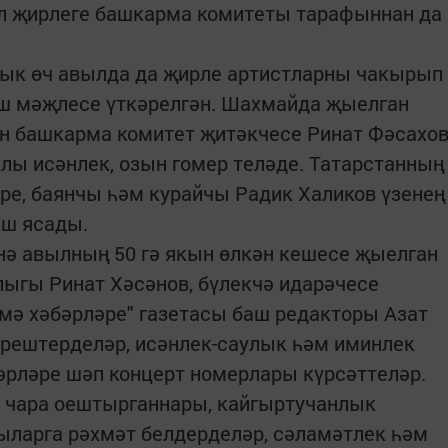
ыл җирлеге башкарма комитеты тарафыннан да
лык өч авылда да җирле артистларны чакырып
ш мәҗлесе үткәрелгән. Шахмайда җыелган
он башкарма комитет җитәкчесе Ринат Фәсахо
ы исәнлек, озын гомер теләде. Татарстанның
ре, баянчы һәм курайчы Радик Халиков үзенең
ш ясады.
 авылның 50 гә якын өлкән кешесе җыелган
лыгы Ринат Хәсәнов, бүлекчә идарәчесе
мә хәбәрләре" газетасы баш редакторы Азат
ирештерделәр, исәнлек-саулык һәм иминлек
әрләре шәп концерт номерлары күрсәттеләр.
 чара оештырганнары, кайгыртучанлык
ыларга рәхмәт белдерделәр, сәламәтлек һәм