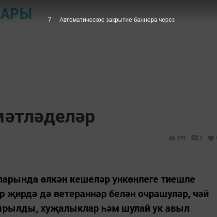
ЛАРЫ
6
Автоматическое закрытие баннера через
мәтләделәр
855
0
ларында өлкән кешеләр ункөнлеге тиешле
р җирдә дә ветераннар белән очрашулар, чәй
ырылды, хуҗалыклар һәм шулай ук авыл