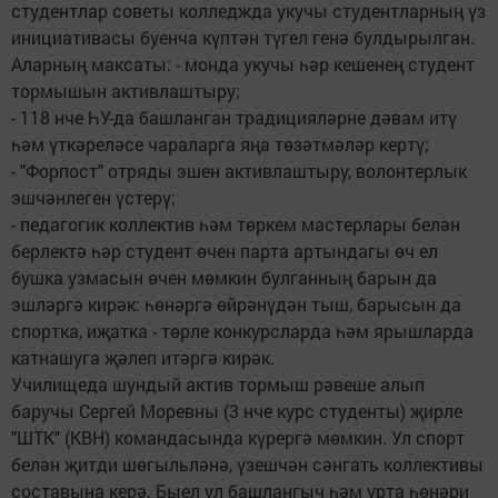
студентлар советы колледжда укучы студентларның үз
инициативасы буенча күптән түгел генә булдырылган.
Аларның максаты: - монда укучы һәр кешенең студент
тормышын активлаштыру;
- 118 нче ҺУ-да башланган традицияләрне дәвам итү
һәм үткәреләсе чараларга яңа төзәтмәләр кертү;
- "Форпост" отряды эшен активлаштыру, волонтерлык
эшчәнлеген үстерү;
- педагогик коллектив һәм төркем мастерлары белән
берлектә һәр студент өчен парта артындагы өч ел
бушка узмасын өчен мөмкин булганның барын да
эшләргә кирәк: һөнәргә өйрәнүдән тыш, барысын да
спортка, иҗатка - төрле конкурсларда һәм ярышларда
катнашуга җәлеп итәргә кирәк.
Училищеда шундый актив тормыш рәвеше алып
баручы Сергей Моревны (3 нче курс студенты) җирле
"ШТК" (КВН) командасында күрергә мөмкин. Ул спорт
белән җитди шөгыльләнә, үзешчән сәнгать коллективы
составына керә. Быел ул башлангыч һәм урта һөнәри