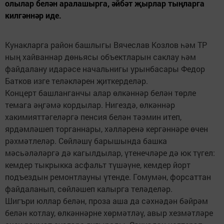
олылар белән аралашырга, әйбәт җырлар тыңларга
килгәннәр иде.
Кунакларга район башлыгы Вячеслав Козлов һәм ТР
ның хайваннар дөньясы объектларын саклау һәм
файдалану идарәсе начальнигы урынбасары Федор
Батков изге теләкләрен җиткерделәр.
Концерт башланганчы алар өлкәннәр белән төрле
темага әңгәмә кордылар. Нигездә, өлкәннәр
хакимияттәгеләргә пенсия белән тәэмин итеп,
ярдәмләшеп торганнары, хәлләренә кергәннәре өчен
рәхмәтлеләр. Сөйләшү барышында башка
мәсьәләләргә дә кагылдылар, үтенечләре дә юк түгел:
кемдер тыкрыкка асфальт түшәүне, кемдер йорт
подъездын ремонтлауны үтенде. Гомумән, форсаттан
файдаланып, сөйләшеп калырга теләделәр.
Шигъри юллар белән, проза аша да сәхнәдән бәйрәм
белән котлау, өлкәннәрне хөрмәтләү, авыр хезмәтләре