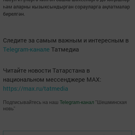
һәм аларны кызыксындырган сорауларга аңлатмалар
бирелгән.
Следите за самым важным и интересным в
Telegram-канале
Татмедиа
Читайте новости Татарстана в
национальном мессенджере MАХ:
https://max.ru/tatmedia
Подписывайтесь на наш
Telegram-канал
"Шешминская
новь"