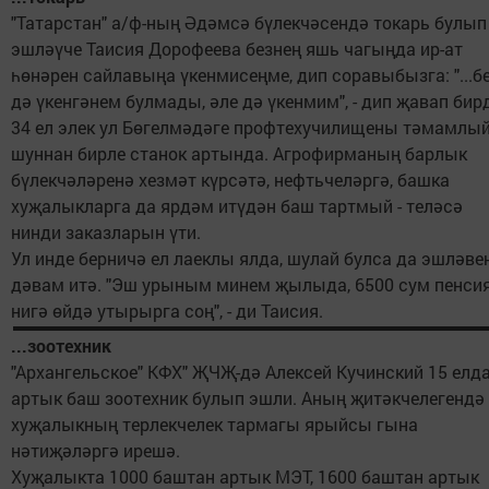
"Татарстан" а/ф-ның Әдәмсә бүлекчәсендә токарь булып
эшләүче Таисия Дорофеева безнең яшь чагыңда ир-ат
һөнәрен сайлавыңа үкенмисеңме, дип соравыбызга: "...б
дә үкенгәнем булмады, әле дә үкенмим", - дип җавап бир
34 ел элек ул Бөгелмәдәге профтехучилищены тәмамлый
шуннан бирле станок артында. Агрофирманың барлык
бүлекчәләренә хезмәт күрсәтә, нефтьчеләргә, башка
хуҗалыкларга да ярдәм итүдән баш тартмый - теләсә
нинди заказларын үти.
Ул инде берничә ел лаеклы ялда, шулай булса да эшләве
дәвам итә. "Эш урыным минем җылыда, 6500 сум пенси
нигә өйдә утырырга соң", - ди Таисия.
...зоотехник
"Архангельское" КФХ" ҖЧҖ-дә Алексей Кучинский 15 елд
артык баш зоотехник булып эшли. Аның җитәкчелегендә
хуҗалыкның терлекчелек тармагы ярыйсы гына
нәтиҗәләргә ирешә.
Хуҗалыкта 1000 баштан артык МЭТ, 1600 баштан артык