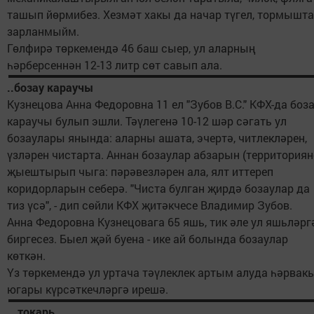
ташып йөрмибез. Хезмәт хакы да начар түгел, тормышт
зарланмыйм.
Гөлфирә төркемендә 46 баш сыер, ул аларның
һәрберсеннән 12-13 литр сөт савып ала.
..бозау караучы
Кузнецова Анна Федоровна 11 ел "Зубов В.С." КФХ-да боз
караучы булып эшли. Тәүлегенә 10-12 шәр сәгать ул
бозаулары янында: аларны ашата, эчертә, читлекләрен,
үзләрен чистарта. Аннан бозаулар абзарын (территориян
җыештырып чыга: пәрәвезләрен ала, ялт иттереп
коридорларын себерә. "Чиста булган җирдә бозаулар да
тиз үсә", - дип сөйли КФХ җитәкчесе Владимир Зубов.
Анна Федоровна Кузнецовага 65 яшь, тик әле ул яшьләрг
биргесез. Быел җәй буена - ике ай болында бозаулар
көткән.
Үз төркемендә ул уртача тәүлеклек артым алуда һәрвак
югары күрсәткечләргә ирешә.
...токарь