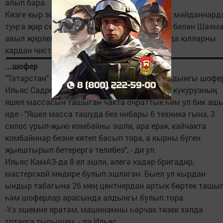
алып бара.
Көзге кыр эшләре вакытында Наил шактый мәйданнард
туңга җир сөрә, ә кышын күтәрткечле көрәк белән Шахм
авыл җирлегендәге барлык торак пунктларда юлларны
кардан чистарта.
...шофер
"Татарстан" а/ф-ның Акъяр бүлекчәсендә алдынгы шофе
Ильяс Садретдиновны без силос чокырына кукурузның
яшел массасын ташыган чакта очраттык һәм ул бик аш
иде - "Яшел масса ташуда без нибары 6 техника гына, 3
силос урып-җыю комбайны эшли, ара ерак, кайчакта
комбайннар безне көтеп басып тора, ә кырны бүген
җыештырып бетерергә телибез", - ди ул.
Ильяс КамАЗ-да 8 ел эшли, әлегә кадәр бригадир,
мастерской мөдире булып эшләгән. Быел ул кырдан
ындыр табагына 26 мең центнердан артык бөртек ташы
һәм шоферлар арасында алдынгы булып тора.
-Үз эшемне яратам, машинамны һәрчак төзек хәлдә
тотарга тырышам, - ди Ильяс.