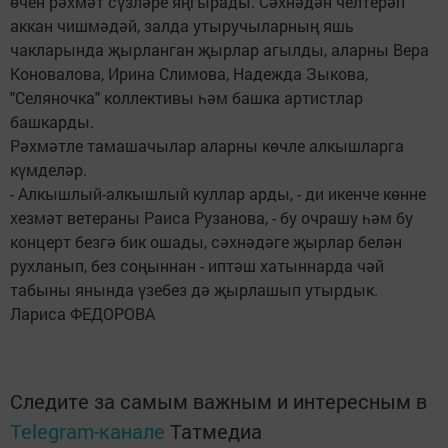
өчен рәхмәт сүзләре яңгырады. Сәхнәдән челтерәп
аккан чишмәдәй, залда утыручыларның яшь
чакларында җырланган җырлар агылды, аларны Вера
Коновалова, Ирина Слимова, Надежда Зыкова,
"Селяночка" коллективы һәм башка артистлар
башкарды.
Рәхмәтле тамашачылар аларны көчле алкышларга
күмделәр.
- Алкышлый-алкышлый куллар арды, - ди икенче көнне
хезмәт ветераны Раиса Рузанова, - бу очрашу һәм бу
концерт безгә бик ошады, сәхнәдәге җырлар белән
рухланып, без соңыннан - иптәш хатыннарда чәй
табыны янында үзебез дә җырлашып утырдык.
Лариса ФЕДОРОВА
Следите за самым важным и интересным в
Telegram-канале
Татмедиа