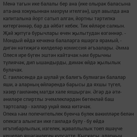
Менә тагын ике балалы бер ана (ике олырак баласына
ата-ана хокукыннан мәхрүм ителгән), шул авылда ана
капиталына йорт сатып алган, йортны тәртипкә
китергәннәр, бар да әйбәт кебек. Тик өйләре салкын.
Җәй җитүгә бурычлары өчен җылытудан өзгәннәр. -
Мондый өйдә кечкенә балаларга яшәргә ярамый, -
дигән нәтиҗәгә килделәр комиссия әгъзалары. Әмма
Олеся ире бүген эштән кайтачак һәм бурычны
түлиячәк, дип ышандырды, димәк өйдә җылылык
булачак.
С. гаиләсендә дә шулай ук балигъ булмаган балалар
яши, ә аларның өйләрендә барысы да яхшы түгел,
хәзер гаиләнең матди хәле яхшырган. Әгәр дә әти-
әниләре спиртлы эчемлекләрдән бөтенләй баш
тартсалар - хәлләр уңай якка китәчәк.
Опека һәм попечительлек буенча бүлек вәкилләре белән
опекага алынган ике гаиләдә булу - бу өйдә
игътибарлылык, изгелек, җаваплылык тоеп яшәүче
кешеләр яшәгәнлеген күрсәтте. Кыскасы, аларның