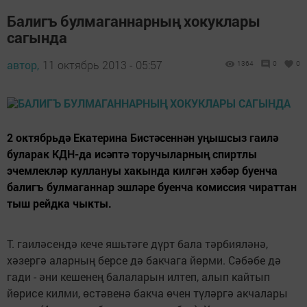
Балигъ булмаганнарның хокуклары
сагында
автор,
11 октябрь 2013 - 05:57
1364
0
0
2 октябрьдә Екатерина Бистәсеннән уңышсыз гаилә
буларак КДН-да исәптә торучыларның спиртлы
эчемлекләр куллануы хакында килгән хәбәр буенча
балигъ булмаганнар эшләре буенча комиссия чираттан
тыш рейдка чыкты.
Т. гаиләсендә кече яшьтәге дүрт бала тәрбияләнә,
хәзергә аларның берсе дә бакчага йөрми. Сәбәбе дә
гади - әни кешенең балаларын илтеп, алып кайтып
йөрисе килми, өстәвенә бакча өчен түләргә акчалары