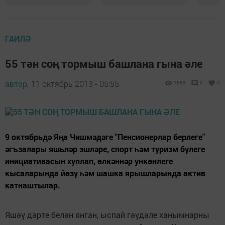
ГАИЛӘ
55 тән соң тормыш башлана гына әле
автор,
11 октябрь 2013 - 05:55
1683
0
0
9 октябрьдә Яңа Чишмәдәге "Пенсионерлар берлеге"
әгъзалары яшьләр эшләре, спорт һәм туризм бүлеге
инициативасын хуплап, өлкәннәр ункөнлеге
кысаларында йөзү һәм шашка ярышларында актив
катнаштылар.
Яшәү дәрте белән янган, ыспай гәүдәле ханымнарны