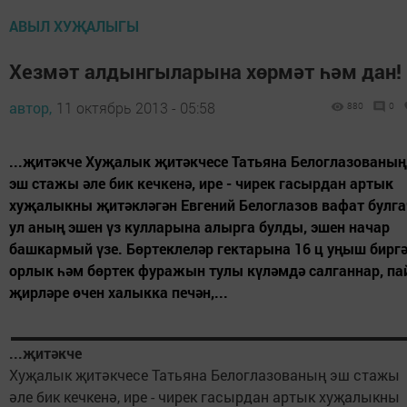
АВЫЛ ХУҖАЛЫГЫ
Хезмәт алдынгыларына хөрмәт һәм дан!
автор,
11 октябрь 2013 - 05:58
880
0
...җитәкче Хуҗалык җитәкчесе Татьяна Белоглазованың
эш стажы әле бик кечкенә, ире - чирек гасырдан артык
хуҗалыкны җитәкләгән Евгений Белоглазов вафат булга
ул аның эшен үз кулларына алырга булды, эшен начар
башкармый үзе. Бөртеклеләр гектарына 16 ц уңыш биргә
орлык һәм бөртек фуражын тулы күләмдә салганнар, па
җирләре өчен халыкка печән,...
...җитәкче
Хуҗалык җитәкчесе Татьяна Белоглазованың эш стажы
әле бик кечкенә, ире - чирек гасырдан артык хуҗалыкны