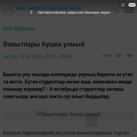
ЯҢА ЧИШМӘ ЯҢАЛЫКЛАРЫ
16+
4
Автоматическое закрытие баннера через
"Яңа Чишмә хәбәрләре" газетасы - Яңа Чишмә районы
КӨН ТЕМАСЫ
Вакытлары бушка узмый
автор,
14 октябрь 2013 - 09:41
861
0
0
Быелгы уку елында колледжда укуның беренче ае үтеп
тә китте. Бүген студентлар ничек яши, киләчәккә нинди
планнар коралар? - 9 октябрьдә студентлар активы
советында әнә шул хакта сүз алып бардылар.
Барлык төркемнәрнең иң актив вәкилләреннән торган