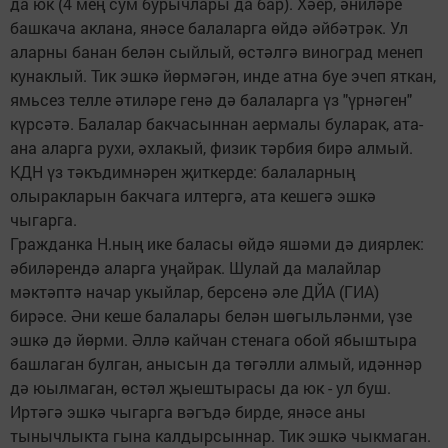
да юк (4 мең сум бурычлары да бар). Хәер, әниләре
башкача аклана, янәсе балаларга өйдә әйбәтрәк. Ул
аларны банан белән сыйлый, өстәлгә виноград менеп
кунаклый. Тик эшкә йөрмәгән, инде атна буе эчеп яткан,
ямьсез телле әтиләре генә дә балаларга үз "үрнәген"
күрсәтә. Балалар бакчасыннан аермалы буларак, ата-
ана аларга рухи, әхлакый, физик тәрбия бирә алмый.
КДН үз тәкъдимнәрен җиткерде: балаларның
олыракларын бакчага илтергә, ата кешегә эшкә
чыгарга.
Гражданка Н.ның ике баласы өйдә яшәми дә диярлек:
әбиләрендә аларга уңайрак. Шулай да малайлар
мәктәптә начар укыйлар, берсенә әле ДЙА (ГИА)
бирәсе. Әни кеше балалары белән шөгыльләнми, үзе
эшкә дә йөрми. Әллә кайчан стенага обой ябыштыра
башлаган булган, анысын да төгәлли алмый, идәннәр
дә юылмаган, өстәл җыештырасы да юк - ул буш.
Иртәгә эшкә чыгарга вәгъдә бирде, янәсе аны
тынычлыкта гына калдырсыннар. Тик эшкә чыкмаган.