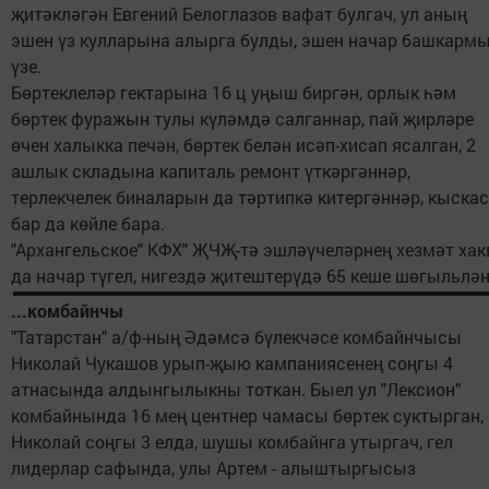
җитәкләгән Евгений Белоглазов вафат булгач, ул аның
эшен үз кулларына алырга булды, эшен начар башкарм
үзе.
Бөртеклеләр гектарына 16 ц уңыш биргән, орлык һәм
бөртек фуражын тулы күләмдә салганнар, пай җирләре
өчен халыкка печән, бөртек белән исәп-хисап ясалган, 2
ашлык складына капиталь ремонт үткәргәннәр,
терлекчелек биналарын да тәртипкә китергәннәр, кыскас
бар да көйле бара.
"Архангельское" КФХ" ҖЧҖ-тә эшләүчеләрнең хезмәт ха
да начар түгел, нигездә җитештерүдә 65 кеше шөгыльлән
...комбайнчы
"Татарстан" а/ф-ның Әдәмсә бүлекчәсе комбайнчысы
Николай Чукашов урып-җыю кампаниясенең соңгы 4
атнасында алдынгылыкны тоткан. Быел ул "Лексион"
комбайнында 16 мең центнер чамасы бөртек суктырган,
Николай соңгы 3 елда, шушы комбайнга утыргач, гел
лидерлар сафында, улы Артем - алыштыргысыз