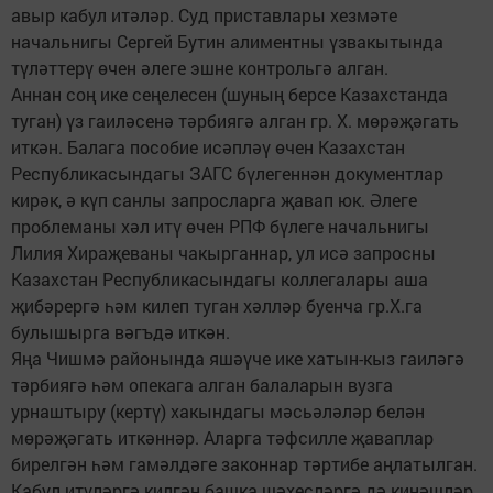
авыр кабул итәләр. Суд приставлары хезмәте
начальнигы Сергей Бутин алиментны үзвакытында
түләттерү өчен әлеге эшне контрольгә алган.
Аннан соң ике сеңелесен (шуның берсе Казахстанда
туган) үз гаиләсенә тәрбиягә алган гр. Х. мөрәҗәгать
иткән. Балага пособие исәпләү өчен Казахстан
Республикасындагы ЗАГС бүлегеннән документлар
кирәк, ә күп санлы запросларга җавап юк. Әлеге
проблеманы хәл итү өчен РПФ бүлеге начальнигы
Лилия Хираҗеваны чакырганнар, ул исә запросны
Казахстан Республикасындагы коллегалары аша
җибәрергә һәм килеп туган хәлләр буенча гр.Х.га
булышырга вәгъдә иткән.
Яңа Чишмә районында яшәүче ике хатын-кыз гаиләгә
тәрбиягә һәм опекага алган балаларын вузга
урнаштыру (кертү) хакындагы мәсьәләләр белән
мөрәҗәгать иткәннәр. Аларга тәфсилле җаваплар
бирелгән һәм гамәлдәге законнар тәртибе аңлатылган.
Кабул итүләргә килгән башка шәхесләргә дә киңәшләр