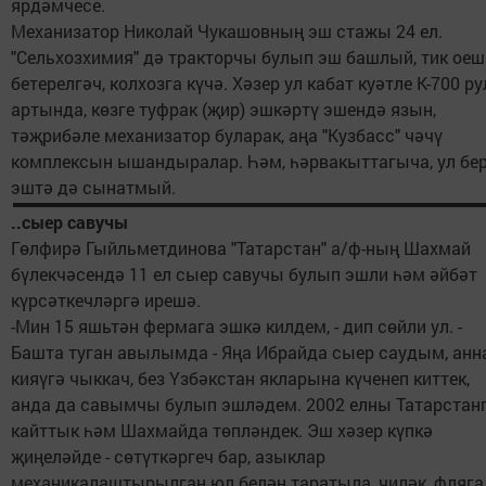
ярдәмчесе.
Механизатор Николай Чукашовның эш стажы 24 ел.
"Сельхозхимия" дә тракторчы булып эш башлый, тик ое
бетерелгәч, колхозга күчә. Хәзер ул кабат куәтле К-700 ру
артында, көзге туфрак (җир) эшкәртү эшендә язын,
тәҗрибәле механизатор буларак, аңа "Кузбасс" чәчү
комплексын ышандыралар. Һәм, һәрвакыттагыча, ул бе
эштә дә сынатмый.
..сыер савучы
Гөлфирә Гыйльметдинова "Татарстан" а/ф-ның Шахмай
бүлекчәсендә 11 ел сыер савучы булып эшли һәм әйбәт
күрсәткечләргә ирешә.
-Мин 15 яшьтән фермага эшкә килдем, - дип сөйли ул. -
Башта туган авылымда - Яңа Ибрайда сыер саудым, анн
кияүгә чыккач, без Үзбәкстан якларына күченеп киттек,
анда да савымчы булып эшләдем. 2002 елны Татарстан
кайттык һәм Шахмайда төпләндек. Эш хәзер күпкә
җиңеләйде - сөтүткәргеч бар, азыклар
механикалаштырылган юл белән таратыла, чиләк, фляга