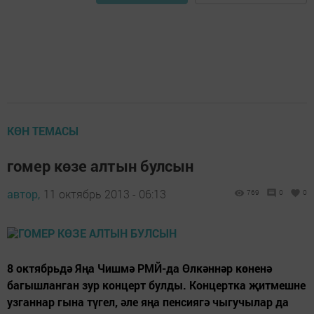
КӨН ТЕМАСЫ
гомер көзе алтын булсын
автор,
11 октябрь 2013 - 06:13
769
0
0
8 октябрьдә Яңа Чишмә РМЙ-да Өлкәннәр көненә
багышланган зур концерт булды. Концертка җитмешне
узганнар гына түгел, әле яңа пенсиягә чыгучылар да