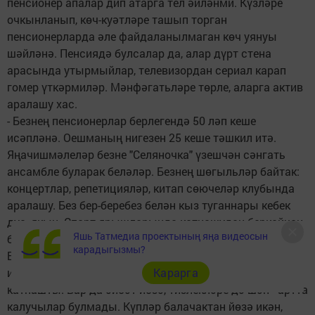
пенсионер апалар дип атарга тел әйләнми. Күзләре
очкынланып, көч-куәтләре ташып торган
пенсионерларда әле файдаланылмаган көч уянуы
шәйләнә. Пенсиядә булсалар да, алар дүрт стена
арасында утырмыйлар, телевизордан сериал карап
гомер үткәрмиләр. Мәнфәгатьләре төрле, аларга актив
аралашу хас.
- Безнең пенсионерлар берлегендә 50 ләп кеше
исәпләнә. Оешманың нигезен 25 кеше тәшкил итә.
Яңачишмәлеләр безне "Селяночка" үзешчән сәнгать
ансамбле буларак беләләр. Безнең шөгыльләр байтак:
концертлар, репетицияләр, китап сөючеләр клубында
аралашу. Без бер-беребез белән кыз туганнары кебек
дус, якын. Спорт ярышларында катнашудан беркайчан
Яшь Татмедиа проектының яңа видеосын
баш тартмыйбыз, дип сөйли Анастасия Козлова.
карадыгызмы?
Бу юлы да 25 метрлы дистанциядә чалкан ятып һәм
ирекле стильдә йөзүдә 55 яшьтән узган 9 пенсионер
Карарга
катнашты. Бар да әйбәт йөзә, тизлекләре дә шәп - артта
калучылар булмады. Күпләр балачактан йөзә икән,