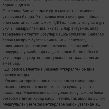
барысы да яхшы.
Екатерина Бистәсендәге урта мәктәптә комиссия
утырышы булды. Утырышка күзгә-күз карап сөйләшер
өчен мәктәптә исәптә һәм ПДН-да исәптә торучы дүрт
укучы чакырылган иде. Укытучылар әйтүенчә, алар
тарафыннан тәртип бозулар башка булмаган. Балалар
белән мәгариф бүлеге начальнигы, психолог,
полициянең участок уполномоченные һәм район
прокуроры урынбасары әңгәмә алып барды. Әлеге
укучыларның тәртипләре тулысынча төзәлер дигән
өмет бар.
КДН рәисе Валентина Семеняк үткәрелгән рейдка
нәтиҗә ясады.
- Комиссия тарафыннан опекага алган гаиләләрдә
өлкәннәрнең спиртлы эчемлекләр куллану факты
расланды. Эчкечелекне эшкә урнаштыру гамәле белән
бетерергә дигән карар кабул ителде, тик авылда эш юк.
Мәшгульлек үзәге хезмәткәрләре район үзәгендә эш