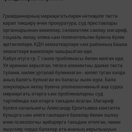
Гражданнарның мөрәҗәгатьләрен нәтиҗәле төстә
карап тикшерү өчен прокуратура, суд приставлары
органнарыннан вәкилләр, сәламәтлек саклау, мәгариф,
социаль яклау, опека һәм попечительлек буенча бүлек
җитәкчеләре, КДН хезмәткәрләре һәм районның башка
хезмәтләре вәкилләре чакырылган иде.
Кабул итүгә гр. Г. гаилә проблемасы белән килгән иде.
Ул иреннән аерылган, тегесе алиментны даими төстә
түләми, милек урталай бүленмәгән - килеп туган хәлдә
аның балигъ булмаган өч баласы зыян күрә. Бала
хокукларын яклау буенча уполномоченный аңа судка
мөрәҗәгать итәргә һәм проблемаларны суд
тәртибендә хәл итәргә тәкъдим ясаган. Мәгариф
бүлеге начальнигы Александр Еронтьевка мәктәптә
булырга һәм әлеге гаиләдәге балалар белән эшләү
өчен психологны җибәрергә тәкъдим ителгән, чөнки
яшүсмер чорда балалар ата-ананың аерылышуын