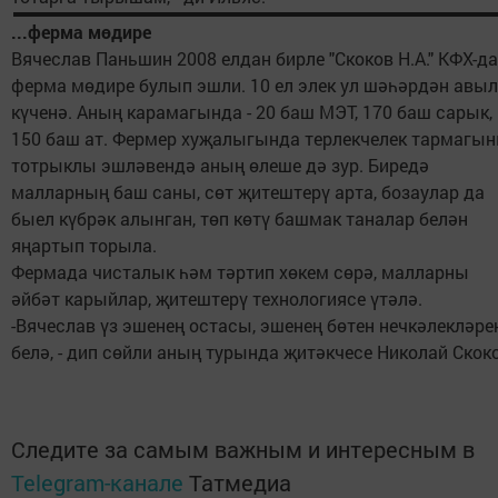
...ферма мөдире
Вячеслав Паньшин 2008 елдан бирле "Скоков Н.А." КФХ-да
ферма мөдире булып эшли. 10 ел элек ул шәһәрдән авыл
күченә. Аның карамагында - 20 баш МЭТ, 170 баш сарык,
150 баш ат. Фермер хуҗалыгында терлекчелек тармагы
тотрыклы эшләвендә аның өлеше дә зур. Биредә
малларның баш саны, сөт җитештерү арта, бозаулар да
быел күбрәк алынган, төп көтү башмак таналар белән
яңартып торыла.
Фермада чисталык һәм тәртип хөкем сөрә, малларны
әйбәт карыйлар, җитештерү технологиясе үтәлә.
-Вячеслав үз эшенең остасы, эшенең бөтен нечкәлекләре
белә, - дип сөйли аның турында җитәкчесе Николай Скоко
Следите за самым важным и интересным в
Telegram-канале
Татмедиа