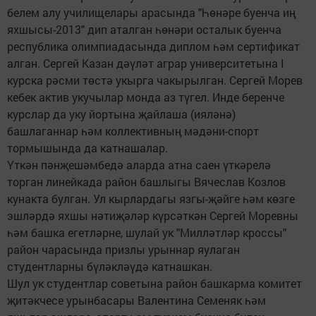
белем алу училищелары арасында "Һөнәре буенча иң
яхшысы-2013" дип аталган һөнәри осталык буенча
республика олимпиадасында диплом һәм сертификат
алган. Сергей Казан дәүләт аграр университетына I
курска рәсми төстә укырга чакырылган. Сергей Морев
кебек актив укучылар монда аз түгел. Инде беренче
курслар да уку йортына җайлаша (ияләнә)
башлаганнар һәм коллективның мәдәни-спорт
тормышында да катнашалар.
Үткән пәнҗешәмбедә аларда атна саен үткәрелә
торган линейкада район башлыгы Вячеслав Козлов
кунакта булган. Ул кырлардагы язгы-җәйге һәм көзге
эшләрдә яхшы нәтиҗәләр күрсәткән Сергей Моревны
һәм башка егетләрне, шулай ук "Милләтләр кроссы"
район чарасында призлы урыннар яулаган
студентларны бүләкләүдә катнашкан.
Шул ук студентлар советына район башкарма комитет
җитәкчесе урынбасары Валентина Семеняк һәм