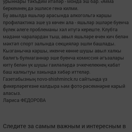
урыннары тәкъдим итәләр - монда эш бар. Әмма
беркемнең дә эшлисе генә килми.
Бу авылда яшьләр арасында алкогольгә каршы
профилактика эше үз көчен ала - яшьләр эшләре буенча
бүлек әлеге проблеманы хәл итүгә кереште. Клубта
мәдәни чаралардан тыш, авыл яшьләре өчен кич белән
мәктәп спорт залында секцияләр эшли башлады.
Кызганычка каршы, икенче көнне шушы авыл халкы
балигъ булмаганнар эше буенча комиссия әгъзалары
китү белән үк шушы гаиләләрдә эчкечелекнең кабат
баш калкытуы хакында хәбәр иттеләр.
Газетабызның novo-shishminck.ru сайтында үз
фикерләрегезне калдыра һәм фото-рәсемнәрне карый
аласыз.
Лариса ФЕДОРОВА
Следите за самым важным и интересным в