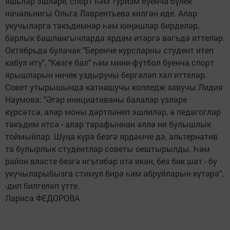
яшьләр эшләре, спорт һәм туризм буенча бүлек
начальнигы Ольга Лаврентьева килгән иде. Алар
укучыларга тәкъдимнәр һәм киңәшләр бирделәр,
барлык башлангычларда ярдәм итәргә вәгъдә иттеләр.
Октябрьдә булачак "Беренче курсларны студент итеп
кабул итү", "Көзге бал" һәм мини-футбол буенча спорт
ярышларын ничек уздыруны бергәләп хәл иттеләр.
Совет утырышында катнашучы колледж завучы Лидия
Наумова: "Әгәр инициативаны балалар үзләре
күрсәтсә, алар моны дәртләнеп эшлиләр, ә педагоглар
тәкъдим итсә - алар тарафыннан әллә ни булышлык
тоймыйлар. Шуңа күрә безгә ярдәмче дә, альтернатив
та булырлык студентлар советы оештырылды. Һәм
район власте безгә игътибар итә икән, без бик шат - бу
укучыларыбызга стимул бирә һәм абруйларын күтәрә",
-дип билгеләп үтте.
Лариса ФЕДОРОВА