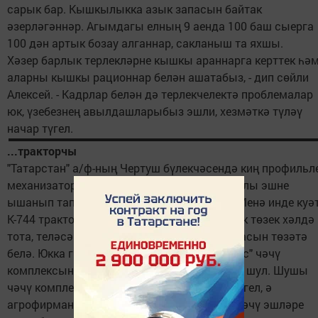
сарык бар. Кышкылыкка азык запасын байтак
әзерләгәннәр. Агымдагы елның 9 аенда 100 баш сыерга
100 дән артык бозау алганнар, сакланыш та яхшы.
Хәзер барлык терлекләрне кышкы араннарга керттек һә
аларны кышкы рационнар белән ашатабыз, - дип сөйли
Алексей. - Кадрлар белән дә терлекчелектә проблемалар
юк, үзебезнең авылдашларыбыз эшли, хезмәткә түләү
начар түгел.
...тракторчы
"Татарстан" а/ф-ның Чертуш бүлекчәсендә киң профильл
механизатор Наил Шәрифуллинга иң җаваплы эшне
ышанып тапшыралар һәм аңа ышаналар. Менә инде куә
К-744 тракторында ул 8 ел эшли, аны һәрчак төзек хәлдә
тота, теләсә кайсы авыл хуҗалыгы машинасын төзәтә
белә. Юкка гына чит илдә эшләнгән "Моррис" чәчү
комплексын аңа ышанып тапшырмаганнар шул. Шушы
чәчү комплексы белән ул үзләрендә генә түгел, ә
агрофирманың башка бүлекчәләрендә дә чәчү эшләре