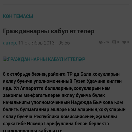
КӨН ТЕМАСЫ
Гражданнарны кабул иттеләр
автор,
11 октябрь 2013 - 05:56
766
0
0
8 октябрьдә безнең районга ТР да Бала хокукларын
яклау буенча уполномоченный Гүзәл Удачина килгән
иде. Ул Аппаратта балаларның хокукларын һәм
законлы мәнфәгатьләрен яклау буенча бүлек
начальнигы уполномоченный Надежда Бычкова һәм
балигъ булмаганнар эшләре һәм аларның хокукларын
яклау буенча Республика комиссиясенең җаваплы
сәркатибе Илсөяр Гарифуллина белән берлектә
гражданнарны кабул итте.