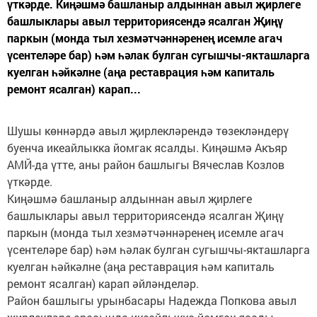
үткәрде. Киңәшмә башланыр алдыннан авыл җирлеге
башлыклары авыл территориясендә ясалган Җиңү
паркын (монда тыл хезмәтчәннәренең исемле агач
үсентеләре бар) һәм һәлак булган сугышчы-якташларга
куелган һәйкәлне (аңа реставрация һәм капиталь
ремонт ясалган) карап...
Шушы көннәрдә авыл җирлекләрендә төзекләндерү
буенча икеайлыкка йомгак ясалды. Киңәшмә Акъяр
АМЙ-да үтте, аны район башлыгы Вячеслав Козлов
үткәрде.
Киңәшмә башланыр алдыннан авыл җирлеге
башлыклары авыл территориясендә ясалган Җиңү
паркын (монда тыл хезмәтчәннәренең исемле агач
үсентеләре бар) һәм һәлак булган сугышчы-якташларга
куелган һәйкәлне (аңа реставрация һәм капиталь
ремонт ясалган) карап әйләнделәр.
Район башлыгы урынбасары Надежда Попкова авыл