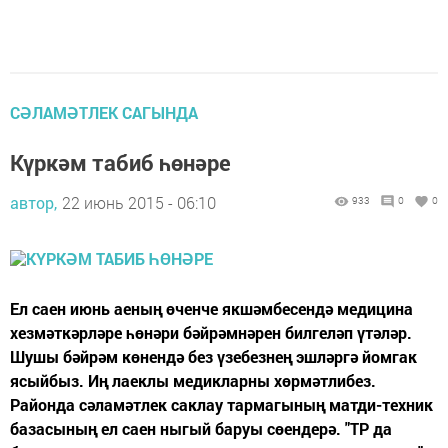
СӘЛАМӘТЛЕК САГЫНДА
Күркәм табиб һөнәре
автор,
22 июнь 2015 - 06:10
933
0
0
Ел саен июнь аеның өченче якшәмбесендә медицина
хезмәткәрләре һөнәри бәйрәмнәрен билгеләп үтәләр.
Шушы бәйрәм көнендә без үзебезнең эшләргә йомгак
ясыйбыз. Иң лаеклы медикларны хөрмәтлибез.
Районда сәламәтлек саклау тармагының матди-техник
базасының ел саен ныгый баруы сөендерә. "ТР да