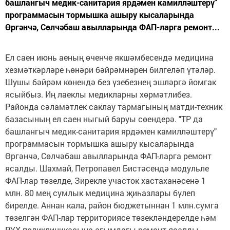
башлангыч медик-санитария ярдәмен камилләштерү"
программасын тормышка ашыру кысаларында
Өргәнчә, Сөлчәбаш авылларында ФАП-ларга ремонт...
Ел саен июнь аеның өченче якшәмбесендә медицина
хезмәткәрләре һөнәри бәйрәмнәрен билгеләп үтәләр.
Шушы бәйрәм көнендә без үзебезнең эшләргә йомгак
ясыйбыз. Иң лаеклы медикларны хөрмәтлибез.
Районда сәламәтлек саклау тармагының матди-техник
базасының ел саен ныгый баруы сөендерә. "ТР да
башлангыч медик-санитария ярдәмен камилләштерү"
программасын тормышка ашыру кысаларында
Өргәнчә, Сөлчәбаш авылларында ФАП-ларга ремонт
ясалды. Шахмай, Петропавел Бистәсендә модульле
ФАП-лар төзелде, Зирекле участок хастаханәсенә 1
млн. 80 мең сумлык медицина җиһазлары бүлеп
бирелде. Аннан кала, район бюджетыннан 1 млн.сумга
төзелгән ФАП-лар территориясе төзекләндерелде һәм
РҮХ поликлиникасына агымдагы ремонт ясалды.