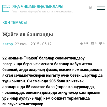
ЯҢА ЧИШМӘ ЯҢАЛЫКЛАРЫ
16+
"Яңа Чишмә хәбәрләре" газетасы - Яңа Чишмә районы
КӨН ТЕМАСЫ
Җәйге ял башланды
автор,
22 июнь 2015 - 06:12
809
0
0
22 июньнән "Факел" балалар сәламәтләндерү
лагерында беренче сменага балалар кабул ителә
башлый, анда аларның физик, психик һәм эмоциональ
яктан сәламәтлекләрен ныгыту өчен бөтен шартлар да
тудырылган. Өч сменада 205 бала ял итәчәк,
араларында 55 сәләтле бала (төрле конкурсларда,
ярышларда, олимпиадаларда җиңүчеләр һәм призлы
урыннар яулаучылар) һәм бюджет тармагында
эшләүче хезмәткәрләр...