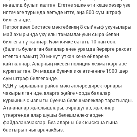
инвалид булып калган. Егетне эшкә әти кеше хәзер үзе
илтәчәге турында вәгъдә итте, аңа 500 сум штраф
билгеләнде.
Петропавел Бистәсе мәктәбенең 8 сыйныф укучылары
май ахырында уку елы тәмамлануын сыра белән
билгеләп үткәннәр. Һәм кичке сәгать 10 нан соң
(балигъ булмаган балалар өчен урамда йөрергә рөхсәт
ителгән вакыт) 20 минут үткәч кенә өйләренә
кайтканнар. Аларның икесен полиция хезмәткәрләре
күреп алган. Өч маддә буенча ике әти-әнигә 1500 шәр
сум штраф билгеләнде.
КДН утырышына район мәктәпләре директорлары
чакырылган иде, аларга җәйге чорда балалар
куркынычсызлыгы буенча белешмәлекләр таратылды.
Ата-аналар җыелышлары, очрашулар, җыеннар
үткәргәндә алар шушы белешмәлекләрдән
файдаланачаклар. Без аларны бик кыскача гына
бастырып чыгарачакбыз.