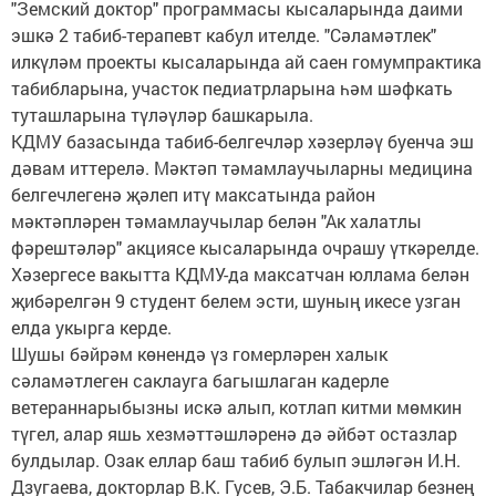
"Земский доктор" программасы кысаларында даими
эшкә 2 табиб-терапевт кабул ителде. "Сәламәтлек"
илкүләм проекты кысаларында ай саен гомумпрактика
табибларына, участок педиатрларына һәм шәфкать
туташларына түләүләр башкарыла.
КДМУ базасында табиб-белгечләр хәзерләү буенча эш
дәвам иттерелә. Мәктәп тәмамлаучыларны медицина
белгечлегенә җәлеп итү максатында район
мәктәпләрен тәмамлаучылар белән "Ак халатлы
фәрештәләр" акциясе кысаларында очрашу үткәрелде.
Хәзергесе вакытта КДМУ-да максатчан юллама белән
җибәрелгән 9 студент белем эсти, шуның икесе узган
елда укырга керде.
Шушы бәйрәм көнендә үз гомерләрен халык
сәламәтлеген саклауга багышлаган кадерле
ветераннарыбызны искә алып, котлап китми мөмкин
түгел, алар яшь хезмәттәшләренә дә әйбәт остазлар
булдылар. Озак еллар баш табиб булып эшләгән И.Н.
Дзугаева, докторлар В.К. Гусев, Э.Б. Табакчилар безнең