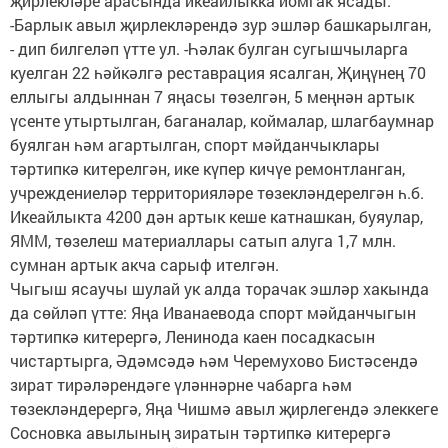
җирлекләре арасында икеайлыкка йомгак ясады.
-Барлык авыл җирлекләрендә зур эшләр башкарылган,
- дип билгеләп үтте ул. -Һәлак булган сугышчыларга
куелган 22 һәйкәлгә реставрация ясалган, Җиңүнең 70
еллыгы алдыннан 7 яңасы төзелгән, 5 меңнән артык
үсенте утыртылган, баганалар, коймалар, шлагбаумнар
буялган һәм агартылган, спорт мәйданчыклары
тәртипкә китерелгән, ике күпер кичүе ремонтланган,
учреждениеләр территорияләре төзекләндерелгән һ.б.
Икеайлыкта 4200 дән артык кеше катнашкан, буяулар,
ЯММ, төзелеш материаллары сатып алуга 1,7 млн.
сумнан артык акча сарыф ителгән.
Чыгыш ясаучы шулай ук алда торачак эшләр хакында
да сөйләп үтте: Яңа Иванаевода спорт мәйданчыгын
тәртипкә китерергә, Ленинода каен посадкасын
чистартырга, Әдәмсәдә һәм Черемухово Бистәсендә
зират тирәләрендәге үләннәрне чабарга һәм
төзекләндерергә, Яңа Чишмә авыл җирлегендә элеккеге
Сосновка авылының зиратын тәртипкә китерергә