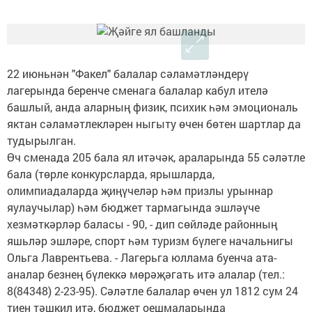
22 июньнән "Факел" балалар сәламәтләндерү
лагерында беренче сменага балалар кабул ителә
башлый, анда аларның физик, психик һәм эмоциональ
яктан сәламәтлекләрен ныгыту өчен бөтен шартлар да
тудырылган.
Өч сменада 205 бала ял итәчәк, араларында 55 сәләтле
бала (төрле конкурсларда, ярышларда,
олимпиадаларда җиңүчеләр һәм призлы урыннар
яулаучылар) һәм бюджет тармагында эшләүче
хезмәткәрләр баласы - 90, - дип сөйләде районның
яшьләр эшләре, спорт һәм туризм бүлеге начальнигы
Ольга Лаврентьева. - Лагерьга юллама буенча ата-
аналар безнең бүлеккә мөрәҗәгать итә алалар (тел.:
8(84348) 2-23-95). Сәләтле балалар өчен ул 1812 сум 24
тиен тәшкил итә, бюджет оешмаларында