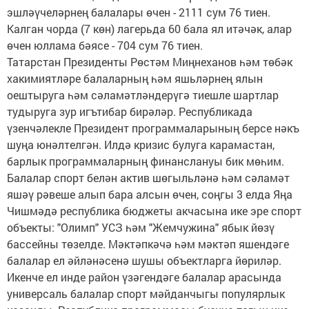
эшләүчеләрнең балалары өчен - 2111 сум 76 тиен.
Калган чорда (7 көн) лагерьда 60 бала ял итәчәк, алар
өчен юллама бәясе - 704 сум 76 тиен.
Татарстан Президенты Рөстәм Миңнеханов һәм төбәк
хакимиятләре балаларның һәм яшьләрнең ялын
оештыруга һәм сәламәтләндерүгә тиешле шартлар
тудыруга зур игътибар бирәләр. Республикада
үзенчәлекле Президент программаларының берсе нәкъ
шуңа юнәлтелгән. Илдә кризис булуга карамастан,
барлык программаларның финанслануы бик мөһим.
Балалар спорт белән актив шөгыльләнә һәм сәламәт
яшәү рәвеше алып бара алсын өчен, соңгы 3 елда Яңа
Чишмәдә республика бюджеты акчасына ике эре спорт
объекты: "Олимп" УСЗ һәм "Жемчужина" ябык йөзү
бассейны төзелде. Мәктәпкәчә һәм мәктәп яшендәге
балалар ел әйләнәсенә шушы объектларга йөриләр.
Икенче ел инде район үзәгендәге балалар арасында
универсаль балалар спорт мәйданчыгы популярлык