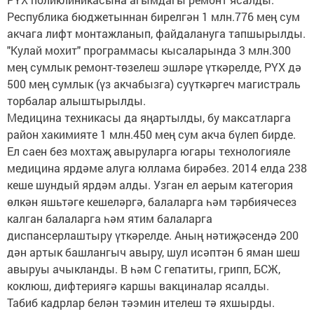
Республика бюджетыннан бирелгән 1 млн.776 мең сум
акчага лифт монтажланып, файдалануга тапшырылды.
"Кулай мохит" программасы кысаларында 3 млн.300
мең сумлык ремонт-төзелеш эшләре үткәрелде, РҮХ дә
500 мең сумлык (үз акчабызга) суүткәргеч магистраль
торбалар алыштырылды.
Медицина техникасы да яңартылды, бу максатларга
район хакимияте 1 млн.450 мең сум акча бүлеп бирде.
Ел саен без мохтаҗ авыруларга югары технологияле
медицина ярдәме алуга юллама бирәбез. 2014 елда 238
кеше шундый ярдәм алды. Узган ел аерым категория
өлкән яшьтәге кешеләргә, балаларга һәм тәрбиячесез
калган балаларга һәм ятим балаларга
диспансерлаштыру үткәрелде. Аның нәтиҗәсендә 200
дән артык башлангыч авыру, шул исәптән 6 яман шеш
авыруы ачыкланды. В һәм С гепатиты, грипп, БСЖ,
коклюш, дифтериягә каршы вакциналар ясалды.
Табиб кадрлар белән тәэмин ителеш тә яхшырды.