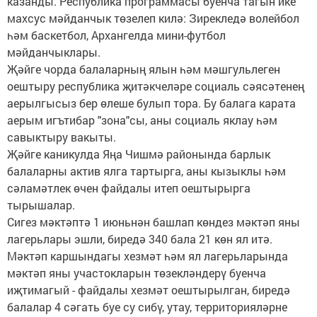
казанды. Республика программасы буенча тагын ике
махсус мәйданчык төзелеп килә: Зирекледә волейбол
һәм баскетбол, Архангелда мини-футбол
мәйданчыклары.
Җәйге чорда балаларның ялын һәм мәшгульлеген
оештыру республика җитәкчеләре социаль сәясәтенең
аерылгысыз бер өлеше булып тора. Бу балага карата
аерым игътибар "зона"сы, аны социаль яклау һәм
савыктыру вакыты.
Җәйге каникулда Яңа Чишмә районында барлык
балаларны актив ялга тартырга, аны кызыклы һәм
сәламәтлек өчен файдалы итеп оештырырга
тырышалар.
Сигез мәктәптә 1 июньнән башлап көндез мәктәп яны
лагерьлары эшли, биредә 340 бала 21 көн ял итә.
Мәктәп каршындагы хезмәт һәм ял лагерьларында
мәктәп яны участокларын төзекләндерү буенча
иҗтимагый - файдалы хезмәт оештырылган, биредә
балалар 4 сәгать буе су сибү, утау, территорияләрне