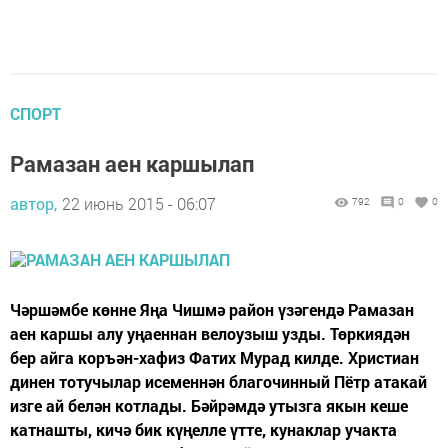
СПОРТ
Рамазан аен каршылап
автор,
22 июнь 2015 - 06:07
792
0
0
Чәршәмбе көнне Яңа Чишмә район үзәгендә Рамазан
аен каршы алу уңаеннан велоузыш узды. Төркиядән
бер айга коръән-хафиз Фатих Мурад килде. Христиан
динен тотучылар исеменнән благочинный Пётр атакай
изге ай белән котлады. Бәйрәмдә утызга якын кеше
катнашты, кичә бик күңелле үтте, кунаклар учакта