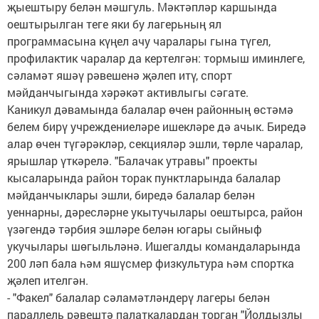
җыештыру белән мәшгуль. Мәктәпләр каршында
оештырылган теге яки бу лагерьның ял
программасына күңел ачу чаралары гына түгел,
профилактик чаралар да кертелгән: тормыш иминлеге,
сәламәт яшәү рәвешенә җәлеп итү, спорт
мәйданчыгында хәрәкәт активлыгы сәгате.
Каникул дәвамында балалар өчен районның өстәмә
белем бирү учреждениеләре ишекләре дә ачык. Биредә
алар өчен түгәрәкләр, секцияләр эшли, төрле чаралар,
ярышлар үткәрелә. "Балачак утравы" проекты
кысаларында район торак пунктларында балалар
мәйданчыклары эшли, биредә балалар белән
уеннарны, дәресләрне укытучылары оештырса, район
үзәгендә тәрбия эшләре белән югары сыйныф
укучылары шөгыльләнә. Ишегалды командаларында
200 ләп бала һәм яшүсмер физкультура һәм спортка
җәлеп ителгән.
- "Факел" балалар сәламәтләндерү лагеры белән
параллель рәвештә палаткалардан торган "Йолдызлы