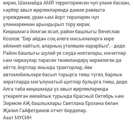
кирәк, Шахмайда АМЙ территориясен чүп үләне баскан,
һәрбер авыл җирлекләрендә даими рәвештә
учреждение, урам һәм йорт тирәләрен чүп
үләннәреннән арындырып тору кирәк.
Киңәшмәгә йомгак ясап, район башлыгы Вячеслав
Козлов: "Бер айдан соң әлеге мәсьәләләргә кире
әйләнеп кайтып, аларның үтәлешен карарбыз", - диде.
Район башлыгы шулай ук сәүдә нокталары, мәчетләр
һәм чиркәүләр тирәсен төзекләндерү кирәклеген дә
әйтте, йортлар янында тракторлар, йөк
автомобильләре басып торырга тиеш түгел, барлык
зиратларда мәгълүматый щитлар булырга тиеш, диде.
Алга таба киңәшмәдә үз авыл җирлекләрендә
үткәрелгән икеайлык турында Красный Октябрь һәм
Зирекле АҖ башлыклары Светлана Ерохина белән
Җәлил Гайфетдинов отчет бирделәр.
Азат МУСИН