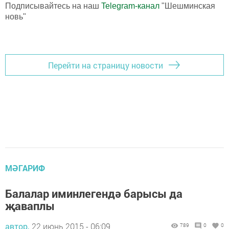
Подписывайтесь на наш
Telegram-канал
"Шешминская
новь"
Перейти на страницу новости
МӘГАРИФ
Балалар иминлегендә барысы да
җаваплы
автор,
22 июнь 2015 - 06:09
789
0
0