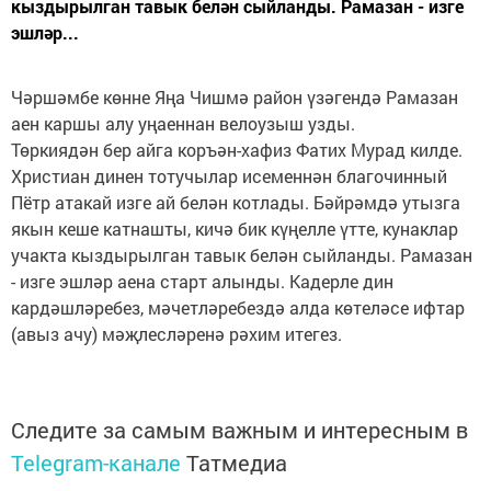
кыздырылган тавык белән сыйланды. Рамазан - изге
эшләр...
Чәршәмбе көнне Яңа Чишмә район үзәгендә Рамазан
аен каршы алу уңаеннан велоузыш узды.
Төркиядән бер айга коръән-хафиз Фатих Мурад килде.
Христиан динен тотучылар исеменнән благочинный
Пётр атакай изге ай белән котлады. Бәйрәмдә утызга
якын кеше катнашты, кичә бик күңелле үтте, кунаклар
учакта кыздырылган тавык белән сыйланды. Рамазан
- изге эшләр аена старт алынды. Кадерле дин
кардәшләребез, мәчетләребездә алда көтеләсе ифтар
(авыз ачу) мәҗлесләренә рәхим итегез.
Следите за самым важным и интересным в
Telegram-канале
Татмедиа