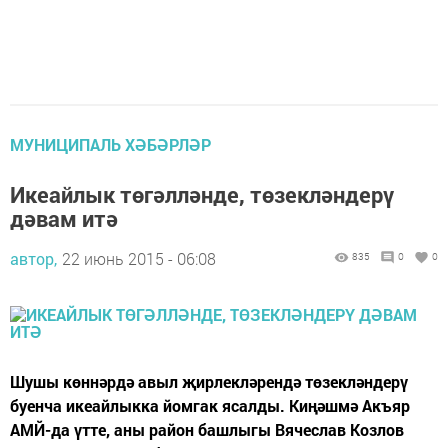
МУНИЦИПАЛЬ ХӘБӘРЛӘР
Икеайлык төгәлләнде, төзекләндерү
дәвам итә
автор,
22 июнь 2015 - 06:08
835
0
0
Шушы көннәрдә авыл җирлекләрендә төзекләндерү
буенча икеайлыкка йомгак ясалды. Киңәшмә Акъяр
АМЙ-да үтте, аны район башлыгы Вячеслав Козлов