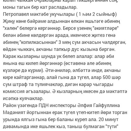
моны тагын бер кат расладылар.
Петропавел мәктәбе укучылары ( 1 һәм 2 сыйныф)
Җиңү көне бәйрәме алдыннан өлкән яшьтәге әбинең
"хәлен" белергә кергәннәр. Берсе үзенең "әкиятләре"
белән әбине көлдергән арада, икенчесе җитез генә
әбинең "копилкасыннан" 3 мең сум акчасын чәлдергән,
өйдән чыккач, акчаны тапкыр дус кызына биргән.
Карак кызларны шунда ук белеп алалар: алар әби
янына еш килеп йөргәннәр (өстәвенә әле әбинең
күзләре дә күрми). Әти-әниләр, әлбәттә инде, акчаны
кире кайтарганнар, алай гына да түгел, алар 500 шәр
сум штраф та түлиячәкләр, дигән карар чыгарды
комиссия әгъзалары. Ә кызларның икесен дә мәктәптә
исәпкә куячаклар.
Район үзәгендә ПДН инспекторы Әлфия Гайфуллина
Мәдәният йортыннан ерак түгел үтеп-китеп йөри торган
урында ялгыз гына бер баланы күреп ала. 20 минут
дәвамында ике яшьлек кыз, таныш булмаган "түти"