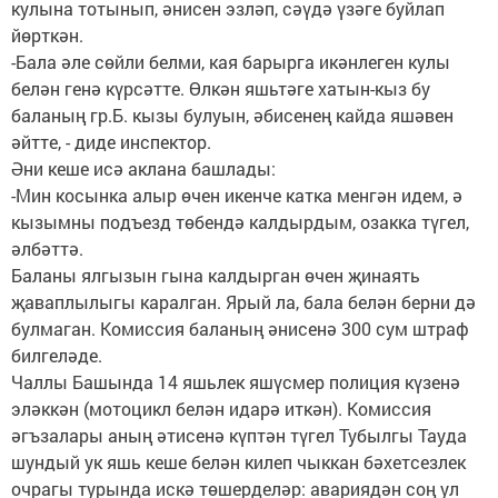
кулына тотынып, әнисен эзләп, сәүдә үзәге буйлап
йөрткән.
-Бала әле сөйли белми, кая барырга икәнлеген кулы
белән генә күрсәтте. Өлкән яшьтәге хатын-кыз бу
баланың гр.Б. кызы булуын, әбисенең кайда яшәвен
әйтте, - диде инспектор.
Әни кеше исә аклана башлады:
-Мин косынка алыр өчен икенче катка менгән идем, ә
кызымны подъезд төбендә калдырдым, озакка түгел,
әлбәттә.
Баланы ялгызын гына калдырган өчен җинаять
җаваплылыгы каралган. Ярый ла, бала белән берни дә
булмаган. Комиссия баланың әнисенә 300 сум штраф
билгеләде.
Чаллы Башында 14 яшьлек яшүсмер полиция күзенә
эләккән (мотоцикл белән идарә иткән). Комиссия
әгъзалары аның әтисенә күптән түгел Тубылгы Тауда
шундый ук яшь кеше белән килеп чыккан бәхетсезлек
очрагы турында искә төшерделәр: авариядән соң ул