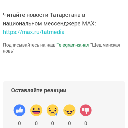
Читайте новости Татарстана в
национальном мессенджере MАХ:
https://max.ru/tatmedia
Подписывайтесь на наш
Telegram-канал
"Шешминская
новь"
Оставляйте реакции
0
0
0
0
0