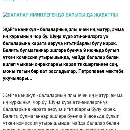
Җәйге каникул - балаларның ялы өчен иң матур, әмма
иң куркыныч чор бу. Шуңа күрә әти-әниләргә үз
балаларына карата аеруча игътибарлы булу кирәк.
Балигъ булмаганнар эшләре буенча 9 июньдә булып
үткән комиссия утырышында, майда балалар белән
килеп чыккан очракларны карап тикшергәннән соң,
моны тагын бер кат расладылар. Петропавел мәктәбе
укучылары...
Җәйге каникул - балаларның ялы өчен иң матур, әмма
иң куркыныч чор бу. Шуңа күрә әти-әниләргә үз
балаларына карата аеруча игътибарлы булу кирәк.
Балигъ булмаганнар эшләре буенча 9 июньдә булып
үткән комиссия утырышында, майда балалар белән
килеп чыккан очракларны карап тикшергәннән соң,