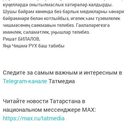
күңелләрдә онытылмаслык хатирәләр калдырды.
Шушы бәйрәм көнендә без барлык медикларны һөнәри
бәйрәмнәре белән котлыйбыз, игелек һәм түземлелек
чишмәсенең саекмавын телибез. Гаиләләрегезгә
иминлек, сәламәтлек, уңышлар телибез.
Ришат БИЛАЛОВ,
Яңа Чишмә РҮХ баш табибы
Следите за самым важным и интересным в
Telegram-канале
Татмедиа
Читайте новости Татарстана в
национальном мессенджере MАХ:
https://max.ru/tatmedia