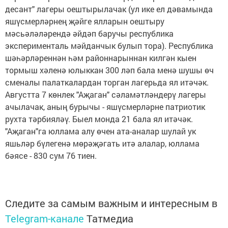
десант" лагеры оештырылачак (ул ике ел дәвамында
яшүсмерләрнең җәйге ялларын оештыру
мәсьәләләрендә әйдәп баручы республика
эксперименталь мәйданчык булып тора). Республика
шәһәрләреннән һәм районнарыннан килгән кыен
тормыш хәленә юлыккан 300 ләп бала менә шушы өч
сменалы палаткалардан торган лагерьда ял итәчәк.
Августта 7 көнлек "Аҗаган" сәламәтләндерү лагеры
ачылачак, аның бурычы - яшүсмерләрне патриотик
рухта тәрбияләү. Быел монда 21 бала ял итәчәк.
"Аҗаган"га юллама алу өчен ата-аналар шулай ук
яшьләр бүлегенә мөрәҗәгать итә алалар, юллама
бәясе - 830 сум 76 тиен.
Следите за самым важным и интересным в
Telegram-канале
Татмедиа