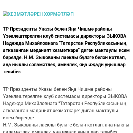
ТР Президенты Указы белән Яңа Чишмә районы
Үзәкләштерелгән клуб системасы директоры ЗЫКОВА
Надежда Михайловнага "Татарстан Республикасының
атказанган мәдәният хезмәткәре" дигән мактаулы исем
бирелде. Н.М. Зыкованы лаеклы бүләге белән котлап,
аңа ныклы сәламәтлек, иминлек, яңа иҗади уңышлар
телибез.
ТР Президенты Указы белән Яңа Чишмә районы
Үзәкләштерелгән клуб системасы директоры ЗЫКОВА
Надежда Михайловнага "Татарстан Республикасының
атказанган мәдәният хезмәткәре" дигән мактаулы
исем бирелде.
Н.М. Зыкованы лаеклы бүләге белән котлап, аңа ныклы
сәламәтлек, иминлек, яңа иҗади уңышлар телибез.