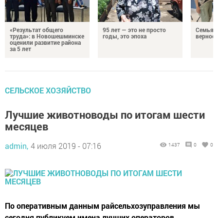
«Результат общего
95 лет — это не просто
Семья Г
труда»: в Новошешминске
годы, это эпоха
верност
оценили развитие района
за 5 лет
СЕЛЬСКОЕ ХОЗЯЙСТВО
Лучшие животноводы по итогам шести
месяцев
admin,
4 июля 2019 - 07:16
1437
0
0
По оперативным данным райсельхозуправления мы
сегодня публикуем имена лучших операторов