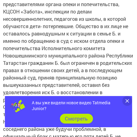
представителями органа опеки и попечительства,
КЦСОН «Забота», инспекции по делам
несовершеннолетних, педагогов из школы, в которой
обучаются дети- потерпевшие. Общество в их лице не
оставалось равнодушным к ситуации в семье Б. и
именно по обращению в суд с иском отдела опеки и
попечительства Исполнительного комитета
Новошешминского муниципального района Республики
Татарстан гражданин Б. был ограничен в родительских
правах в отношении своих детей, а в последующем
районный суд, приняв принципиальную позицию
вышеуказанных представителей, оставил без
удовлетворения иск Б. о восстановлении в
родительских правах.
А вы уже видели новое видео Tatmedia
Ситуация в семье Б. действительно очень сложная и
Junior?
требующая постороннего вмешательства: в
Cмотреть
Новошешминский район данная семья переехала из
соседнего района уже будучи проблемной, в
официальный брак с матерью его пяти детей Б. не