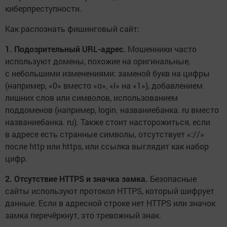
киберпреступности.
Как распознать фишинговый сайт:
1. Подозрительный URL-адрес.
Мошенники часто
используют домены, похожие на оригинальные,
с небольшими изменениями: заменой букв на цифры
(например, «0» вместо «o», «l» на «1»), добавлением
лишних слов или символов, использованием
поддоменов (например, login. названиебанка. ru вместо
названиебанка. ru). Также стоит насторожиться, если
в адресе есть странные символы, отсутствует «://»
после http или https, или ссылка выглядит как набор
цифр.
2. Отсутствие HTTPS и значка замка.
Безопасные
сайты используют протокол HTTPS, который шифрует
данные. Если в адресной строке нет HTTPS или значок
замка перечёркнут, это тревожный знак.