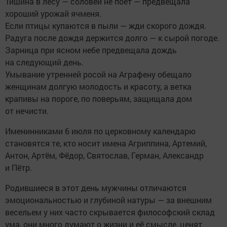
Тишина в лесу — соловей не поёт — предвещала
хороший урожай ячменя.
Если птицы купаются в пыли — жди скорого дождя.
Радуга после дождя держится долго — к сырой погоде.
Зарница при ясном небе предвещала дождь
на следующий день.
Умывание утренней росой на Аграфену обещало
женщинам долгую молодость и красоту, а ветка
крапивы на пороге, по поверьям, защищала дом
от нечисти.
Именинниками 6 июля по церковному календарю
становятся те, кто носит имена Агриппина, Артемий,
Антон, Артём, Фёдор, Святослав, Герман, Александр
и Пётр.
Родившиеся в этот день мужчины отличаются
эмоциональностью и глубиной натуры — за внешним
весельем у них часто скрывается философский склад
ума, они много думают о жизни и её смысле, ценят