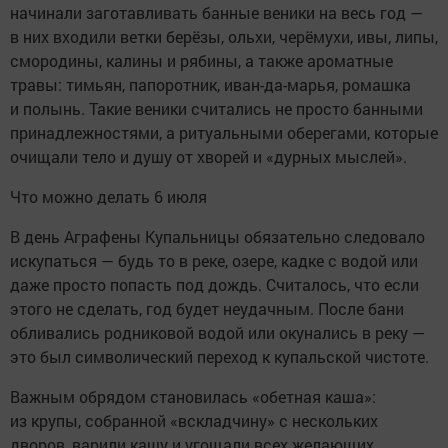
начинали заготавливать банные веники на весь год —
в них входили ветки берёзы, ольхи, черёмухи, ивы, липы,
смородины, калины и рябины, а также ароматные
травы: тимьян, папоротник, иван-да-марья, ромашка
и полынь. Такие веники считались не просто банными
принадлежностями, а ритуальными оберегами, которые
очищали тело и душу от хворей и «дурных мыслей».
Что можно делать 6 июля
В день Аграфены Купальницы обязательно следовало
искупаться — будь то в реке, озере, кадке с водой или
даже просто попасть под дождь. Считалось, что если
этого не сделать, год будет неудачным. После бани
обливались родниковой водой или окунались в реку —
это был символический переход к купальской чистоте.
Важным обрядом становилась «обетная каша»:
из крупы, собранной «вскладчину» с нескольких
дворов, варили кашу и угощали всех желающих,