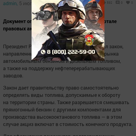
admin,
5 июля 2026 - 19:47
532
0
0
Документ опубликован на официальном портале
правовых актов.
Президент России Владимир Путин подписал закон,
направленный на обеспечение внутреннего рынка
автомобильным бензином и дизельным топливом,
а также на поддержку нефтеперерабатывающих
заводов.
Закон дает правительству право самостоятельно
определять виды топлива, допускаемые к обороту
на территории страны. Также разрешается смешивать
прямогонный бензин с другими компонентами для
производства высокооктанового топлива — в этом
случае акциз включат в стоимость конечного продукта.