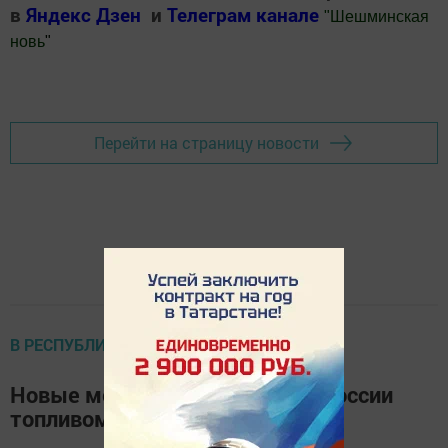
в
Яндекс Дзен
и
Телеграм канале
"
Шешминская
новь
"
Добавить Шешминскую новь в Яндекс.Новости
Перейти на страницу новости
В РЕСПУБЛИКЕ
Новые меры по обеспечению России
топливом вступили в силу