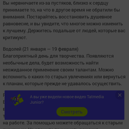
Вы нервничаете из-за пустяков, близко к сердцу
принимаете то, на что в другое время не обратили бы
внимания. Постарайтесь восстановить душевное
равновесие, и вы увидите, что многое можно изменить
к лучшему. Держитесь подальше от людей, которые вас
критикуют.
Водолей (21 января — 19 февраля)
Благоприятный день для творчества. Появляются
необычные дела, будет возможность найти
неожиданное применение своим талантам. Можно
вспомнить о каких-то старых увлечениях или вернуться
к планам, которые прежде не удавалось осуществить.
Рыбы (20 февраля — 20 марта)
А вы уже видели новое видео Tatmedia
Важно держать эмоции под контролем. Дав им волю,
Junior?
вы рискуете разрушить то, что долго и с большим
Cмотреть
трудом создавали. Нелегко будет сосредоточиться
на работе. За помощью можете обращаться к старым