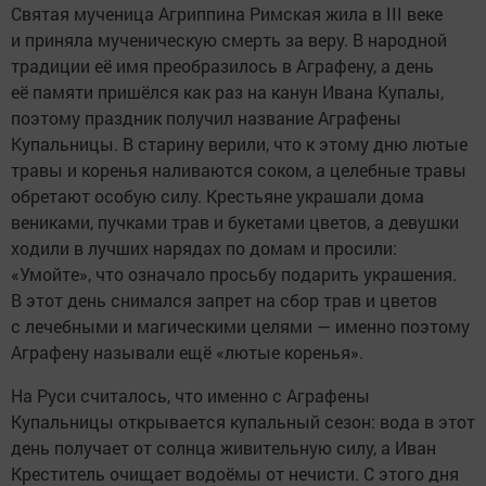
Святая мученица Агриппина Римская жила в III веке
и приняла мученическую смерть за веру. В народной
традиции её имя преобразилось в Аграфену, а день
её памяти пришёлся как раз на канун Ивана Купалы,
поэтому праздник получил название Аграфены
Купальницы. В старину верили, что к этому дню лютые
травы и коренья наливаются соком, а целебные травы
обретают особую силу. Крестьяне украшали дома
вениками, пучками трав и букетами цветов, а девушки
ходили в лучших нарядах по домам и просили:
«Умойте», что означало просьбу подарить украшения.
В этот день снимался запрет на сбор трав и цветов
с лечебными и магическими целями — именно поэтому
Аграфену называли ещё «лютые коренья».
На Руси считалось, что именно с Аграфены
Купальницы открывается купальный сезон: вода в этот
день получает от солнца живительную силу, а Иван
Креститель очищает водоёмы от нечисти. С этого дня