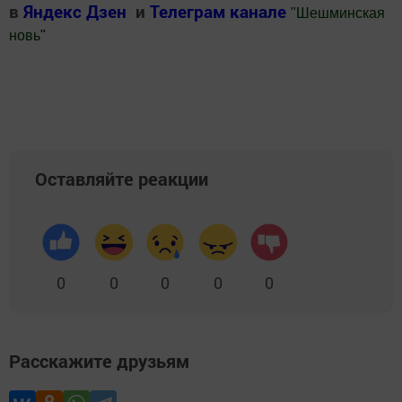
в
Яндекс Дзен
и
Телеграм канале
"
Шешминская
новь
"
Добавить Шешминскую новь в Яндекс.Новости
Оставляйте реакции
0
0
0
0
0
Расскажите друзьям