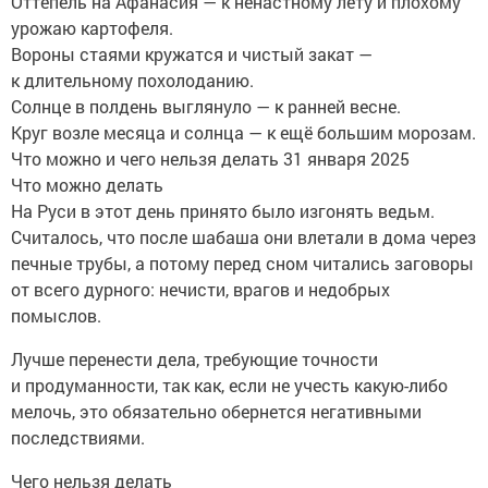
Оттепель на Афанасия — к ненастному лету и плохому
урожаю картофеля.
Вороны стаями кружатся и чистый закат —
к длительному похолоданию.
Солнце в полдень выглянуло — к ранней весне.
Круг возле месяца и солнца — к ещё большим морозам.
Что можно и чего нельзя делать 31 января 2025
Что можно делать
На Руси в этот день принято было изгонять ведьм.
Считалось, что после шабаша они влетали в дома через
печные трубы, а потому перед сном читались заговоры
от всего дурного: нечисти, врагов и недобрых
помыслов.
Лучше перенести дела, требующие точности
и продуманности, так как, если не учесть какую-либо
мелочь, это обязательно обернется негативными
последствиями.
Чего нельзя делать