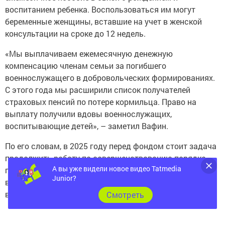
воспитанием ребенка. Воспользоваться им могут
беременные женщины, вставшие на учет в женской
консультации на сроке до 12 недель.
«Мы выплачиваем ежемесячную денежную
компенсацию членам семьи за погибшего
военнослужащего в добровольческих формированиях.
С этого года мы расширили список получателей
страховых пенсий по потере кормильца. Право на
выплату получили вдовы военнослужащих,
воспитывающие детей», – заметил Вафин.
По его словам, в 2025 году перед фондом стоит задача
продолжить работу по совершенствованию порядка
А вы уже видели новое видео Tatmedia
предоставления социального обеспечения
Junior?
военнослужащим, инвалидам и ветеранам, включая
ветеранов СВО.
Cмотреть