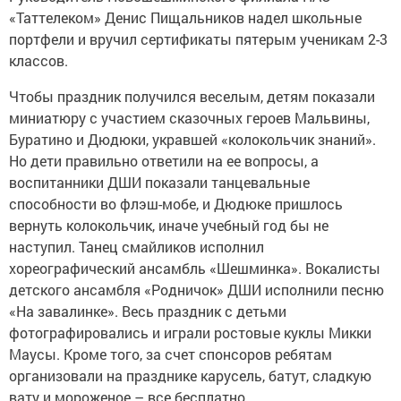
«Таттелеком» Денис Пищальников надел школьные
портфели и вручил сертификаты пятерым ученикам 2-3
классов.
Чтобы праздник получился веселым, детям показали
миниатюру с участием сказочных героев Мальвины,
Буратино и Дюдюки, укравшей «колокольчик знаний».
Но дети правильно ответили на ее вопросы, а
воспитанники ДШИ показали танцевальные
способности во флэш-мобе, и Дюдюке пришлось
вернуть колокольчик, иначе учебный год бы не
наступил. Танец смайликов исполнил
хореографический ансамбль «Шешминка». Вокалисты
детского ансамбля «Родничок» ДШИ исполнили песню
«На завалинке». Весь праздник с детьми
фотографировались и играли ростовые куклы Микки
Маусы. Кроме того, за счет спонсоров ребятам
организовали на празднике карусель, батут, сладкую
вату и мороженое – все бесплатно.