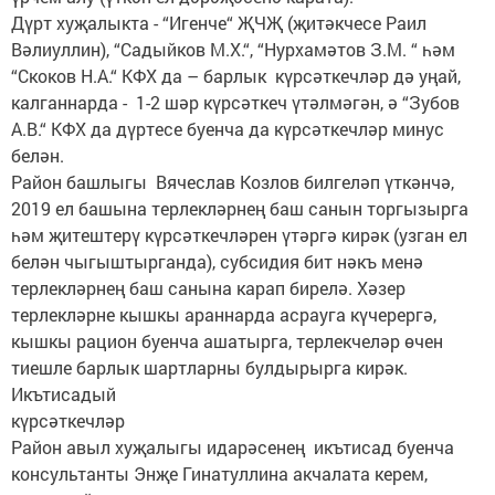
Дүрт хуҗалыкта - “Игенче“ ҖЧҖ (җитәкчесе Раил
Вәлиуллин), “Садыйков М.Х.“, “Нурхамәтов З.М. “ һәм
“Скоков Н.А.“ КФХ да – барлык күрсәткечләр дә уңай,
калганнарда - 1-2 шәр күрсәткеч үтәлмәгән, ә “Зубов
А.В.“ КФХ да дүртесе буенча да күрсәткечләр минус
белән.
Район башлыгы Вячеслав Козлов билгеләп үткәнчә,
2019 ел башына терлекләрнең баш санын торгызырга
һәм җитештерү күрсәткечләрен үтәргә кирәк (узган ел
белән чыгыштырганда), субсидия бит нәкъ менә
терлекләрнең баш санына карап бирелә. Хәзер
терлекләрне кышкы араннарда асрауга күчерергә,
кышкы рацион буенча ашатырга, терлекчеләр өчен
тиешле барлык шартларны булдырырга кирәк.
Икътисадый
күрсәткечләр
Район авыл хуҗалыгы идарәсенең икътисад буенча
консультанты Энҗе Гинатуллина акчалата керем,