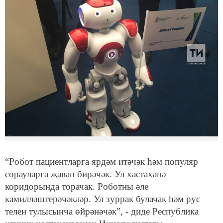
“Робот пациентларга ярдәм итәчәк һәм популяр
сорауларга җавап бирәчәк. Ул хастаханә
коридорында торачак. Роботны әле
камилләштерәчәкләр. Ул зуррак булачак һәм рус
телен тулысынча өйрәнәчәк”, - диде Республика