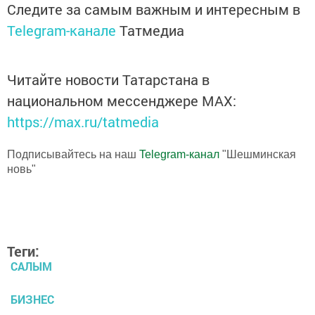
Следите за самым важным и интересным в
Telegram-канале
Татмедиа
Читайте новости Татарстана в
национальном мессенджере MАХ:
https://max.ru/tatmedia
Подписывайтесь на наш
Telegram-канал
"Шешминская
новь"
Теги:
САЛЫМ
БИЗНЕС