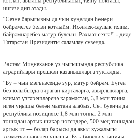
котлап, авылны республиканың таяну ноктасы,
нигезе дип атады.
"Сезне барыгызны да чын күңелдән һөнәри
бәйрәмегез белән котлыйм. Исәнлек-саулык телим,
бәйрәмнәребез матур булсын. Рәхмәт сезгә!" - диде
Татарстан Президенты сәламләү сүзендә.
Рөстәм Миңнеханов үз чыгышында республика
аграрийлары ирешкән казанышларга тукталды.
"Бу – чын мәгънәсендә зур, матур бәйрәм. Бүген
без юлыбызда очраган киртәләргә, авырлыкларга,
климат үзгәрешләренә карамастан, 3,8 млн тонна
иген уңышы белән мактана алабыз. Сөт буенча да
республика позициясе 1,8 млн тонна. 2 млн
тоннадан артык шикәр чөгендере, 500 мең тоннадан
артык ит — болар барысы да авыл хуҗалыгы
хезмәтчәннәренең уңышы. Бу - биредә утыручы