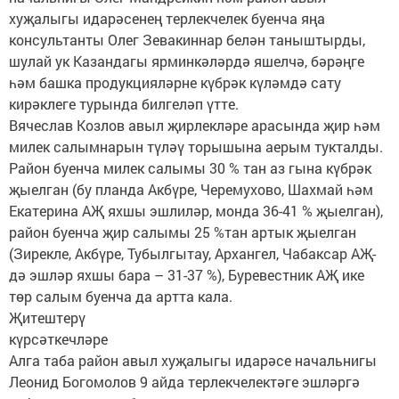
хуҗалыгы идарәсенең терлекчелек буенча яңа
консультанты Олег Зевакиннар белән таныштырды,
шулай ук Казандагы ярминкәләрдә яшелчә, бәрәңге
һәм башка продукцияләрне күбрәк күләмдә сату
кирәклеге турында билгеләп үтте.
Вячеслав Козлов авыл җирлекләре арасында җир һәм
милек салымнарын түләү торышына аерым тукталды.
Район буенча милек салымы 30 % тан аз гына күбрәк
җыелган (бу планда Акбүре, Черемухово, Шахмай һәм
Екатерина АҖ яхшы эшлиләр, монда 36-41 % җыелган),
район буенча җир салымы 25 %тан артык җыелган
(Зирекле, Акбүре, Тубылгытау, Архангел, Чабаксар АҖ-
дә эшләр яхшы бара – 31-37 %), Буревестник АҖ ике
төр салым буенча да артта кала.
Җитештерү
күрсәткечләре
Алга таба район авыл хуҗалыгы идарәсе начальнигы
Леонид Богомолов 9 айда терлекчелектәге эшләргә