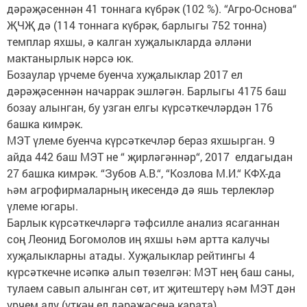
дәрәҗәсеннән 41 тоннага күбрәк (102 %). “Агро-Основа“
ҖЧҖ дә (114 тоннага күбрәк, барлыгы 752 тонна)
темплар яхшы, ә калган хуҗалыкларда әлләни
мактанырлык нәрсә юк.
Бозаулар үрчеме буенча хуҗалыклар 2017 ел
дәрәҗәсеннән начаррак эшләгән. Барлыгы 4175 баш
бозау алынган, бу узган елгы күрсәткечләрдән 176
башка кимрәк.
МЭТ үлеме буенча күрсәткечләр бераз яхшырган. 9
айда 442 баш МЭТ не “ җирләгәннәр“, 2017 елдагыдан
27 башка кимрәк. “Зубов А.В.“, “Козлова М.И.“ КФХ-да
һәм агрофирмаларның икесендә дә яшь терлекләр
үлеме югары.
Барлык күрсәткечләргә тәфсилле анализ ясаганнан
соң Леонид Богомолов иң яхшы һәм артта калучы
хуҗалыкларны атады. Хуҗалыклар рейтингы 4
күрсәткечне исәпкә алып төзелгән: МЭТ нең баш саны,
тулаем савып алынган сөт, ит җитештерү һәм МЭТ дән
үрчем алу (үткән ел дәрәҗәсенә карата).