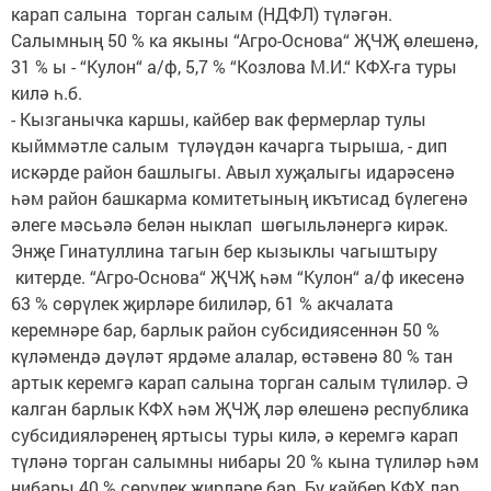
карап салына торган салым (НДФЛ) түләгән.
Салымның 50 % ка якыны “Агро-Основа“ ҖЧҖ өлешенә,
31 % ы - “Кулон“ а/ф, 5,7 % “Козлова М.И.“ КФХ-га туры
килә һ.б.
- Кызганычка каршы, кайбер вак фермерлар тулы
кыйммәтле салым түләүдән качарга тырыша, - дип
искәрде район башлыгы. Авыл хуҗалыгы идарәсенә
һәм район башкарма комитетының икътисад бүлегенә
әлеге мәсьәлә белән ныклап шөгыльләнергә кирәк.
Энҗе Гинатуллина тагын бер кызыклы чагыштыру
китерде. “Агро-Основа“ ҖЧҖ һәм “Кулон“ а/ф икесенә
63 % сөрүлек җирләре билиләр, 61 % акчалата
керемнәре бар, барлык район субсидиясеннән 50 %
күләмендә дәүләт ярдәме алалар, өстәвенә 80 % тан
артык керемгә карап салына торган салым түлиләр. Ә
калган барлык КФХ һәм ҖЧҖ ләр өлешенә республика
субсидияләренең яртысы туры килә, ә керемгә карап
түләнә торган салымны нибары 20 % кына түлиләр һәм
нибары 40 % сөрүлек җирләре бар. Бу кайбер КФХ лар