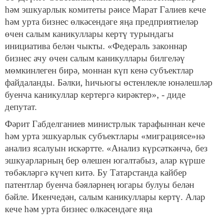
һәм эшкуарлык комитеты рәисе Марат Галиев кече
һәм урта бизнес өлкәсендәге яңа предприятиеләр
өчен салым каникуллары кертү турындагы
инициатива белән чыкты. «Федераль законнар
бизнес ачу өчен салым каникуллары билгеләү
мөмкинлеген бирә, моннан күп кенә субъектлар
файдаланды. Бәлки, һичьюгы өстенлекле юнәлешләр
буенча каникуллар кертергә кирәктер», - диде
депутат.
Фәрит Габделганиев министрлык тарафыннан кече
һәм урта эшкуарлык субъектлары «миграциясе»нә
анализ ясалуын искәртте. «Анализ күрсәткәнчә, без
эшкуарларның бер өлешен югалтабыз, алар күрше
төбәкләргә күчеп китә. Бу Татарстанда кайбер
патентлар буенча бәяләрнең югары булуы белән
бәйле. Икенчедән, салым каникуллары кертү. Алар
кече һәм урта бизнес өлкәсендәге яңа