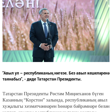
"Авыл ул – республиканың нигезе. Без авыл кешеләренә
таянабыз", - диде Татарстан Президенты.
Татарстан Президенты Рөстәм Миңнеханов бүген
Казанның “Корстон” залында, республиканың авыл
хуҗалыгы хезмәтчәннәрен һөнәри бәйрәмнәре белән