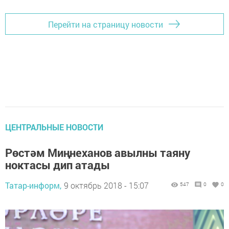
Перейти на страницу новости
ЦЕНТРАЛЬНЫЕ НОВОСТИ
Рөстәм Миңнеханов авылны таяну
ноктасы дип атады
Татар-информ,
9 октябрь 2018 - 15:07
547
0
0