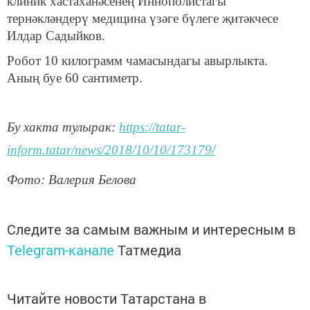
клиник хастаханәсенең Иннополистагы
тернәкләндерү медицина үзәге бүлеге җитәкчесе
Илдар Садыйков.
Робот 10 килограмм чамасындагы авырлыкта.
Аның буе 60 сантиметр.
Бу хакта тулырак:
https://tatar-
inform.tatar/news/2018/10/10/173179/
Фото: Валерия Белова
Следите за самым важным и интересным в
Telegram-канале
Татмедиа
Читайте новости Татарстана в