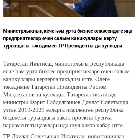
Министрлыкның кече һәм урта бизнес өлкәсендәге яңа
предприятиеләр өчен салым каникуллары кертү
турындагы тәкъдимен ТР Президенты да хуплады.
Татарстан Икътисад министрлыгы республикада
кече һәм урта бизнес предприятиеләре өчен салым
каникуллары кертергә тәкъдим итте. Әлеге
тәкъдимне Татарстан Президенты Рөстәм
Миңнеханов та хуплады. Татарстан икътисад
министры Фәрит Габделганиев Дәүләт Советында
узган 2019-2021 елларга исәпләнгән республика
бюджеты турындагы закон проекты буенча
парламент тыңлауларында шул хакта хәбәр итте.
ТР Дәүләт Советының Икътисад, инвестицияләр