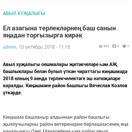
АВЫЛ ХУҖАЛЫГЫ
Ел азагына терлекләрнең баш санын
яңадан торгызырга кирәк
admin,
10 октябрь 2018 - 11:16
693
0
0
Авыл хуҗалыгы оешмалары җитәкчеләре һәм АҖ
башлыклары белән булып үткән чираттагы киңәшмәдә
2018 елның 9 аенда терлекчелектәге эш нәтиҗәләре
каралды. Киңәшмәне район башлыгы Вячеслав Козлов
үткәрде.
Киңәшмә башланыр алдыннан район башлыгы
җыелучыларны район ветеринария берләшмәсенең яңа
начальнигы Олег Мандрейкин һәм район авыл