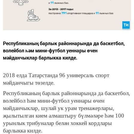
Республиканың барлык районнарында да баскетбол,
волейбол һәм мини-футбол уеннары өчен
мәйданчыклар барлыкка килде.
2018 елда Татарстанда 96 универсаль спорт
мәйданчыгы төзелде.
Республиканың барлык районнарында да баскетбол,
волейбол һәм мини-футбол уеннары өчен
мәйданчыклар, шулай ук урам тренажерлары,
җылытылган кием алмаштыру бүлмәләре һәм 100
урынлык трибуналар белән хоккей кордлары
барлыкка килде.