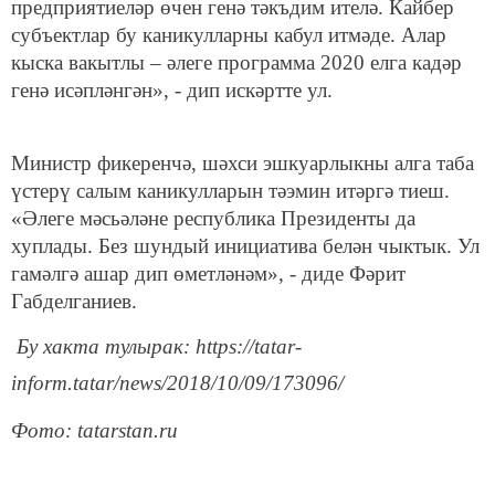
предприятиеләр өчен генә тәкъдим ителә. Кайбер
субъектлар бу каникулларны кабул итмәде. Алар
кыска вакытлы – әлеге программа 2020 елга кадәр
генә исәпләнгән», - дип искәртте ул.
Министр фикеренчә, шәхси эшкуарлыкны алга таба
үстерү салым каникулларын тәэмин итәргә тиеш.
«Әлеге мәсьәләне республика Президенты да
хуплады. Без шундый инициатива белән чыктык. Ул
гамәлгә ашар дип өметләнәм», - диде Фәрит
Габделганиев.
Бу хакта тулырак: https://tatar-
inform.tatar/news/2018/10/09/173096/
Фото: tatarstan.ru