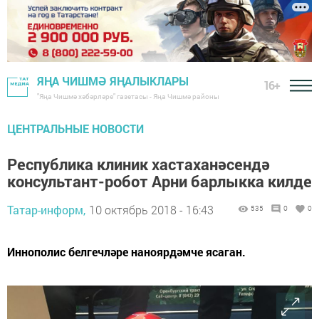
ЯҢА ЧИШМӘ ЯҢАЛЫКЛАРЫ
16+
"Яңа Чишмә хәбәрләре" газетасы - Яңа Чишмә районы
ЦЕНТРАЛЬНЫЕ НОВОСТИ
Республика клиник хастаханәсендә
консультант-робот Арни барлыкка килде
Татар-информ,
10 октябрь 2018 - 16:43
535
0
0
Иннополис белгечләре наноярдәмче ясаган.