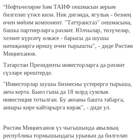
“Нефтьчеләрне һәм ТАИФ оешмасын аерым
билгеләп үтәсе килә. Ник дигәндә, ягулык - безнең
өчен мөһим компонент. "Таттрансгаз" оешмасына,
башка партнерларга рәхмәт. Юлчылар, төзүчеләр,
хезмәт күрсәтү өлкәсе - барысы да шушы
нәтиҗәләргә ирешү өчен тырышты", - диде Рөстәм
Миңнеханов.
Татарстан Президенты инвесторларга да рәхмәт
сүзләре ирештерде.
"Инвесторлар шушы бизнесны үстерергә тырыша,
акча кертә. Быел гына да 18 млрд сумлык
инвестиция тотылган. Бу акчаны башта табарга,
аннары кире кайтарырга кирәк", - диде ул.
Рөстәм Миңнеханов үз чыгышында авылның
республика тормышындагы урынын да билгеләп