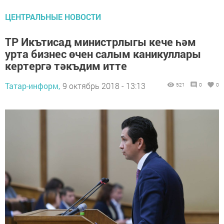
ЦЕНТРАЛЬНЫЕ НОВОСТИ
ТР Икътисад министрлыгы кече һәм
урта бизнес өчен салым каникуллары
кертергә тәкъдим итте
Татар-информ,
9 октябрь 2018 - 13:13
521
0
0