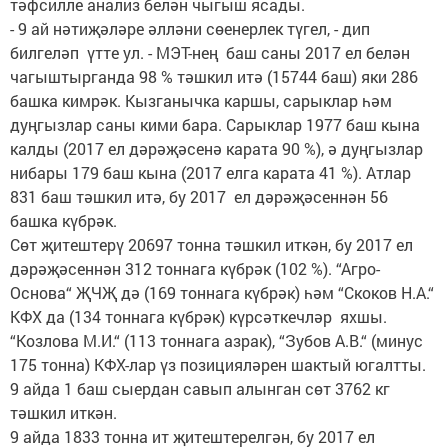
тәфсилле анализ белән чыгыш ясады.
- 9 ай нәтиҗәләре әлләни сөенерлек түгел, - дип
билгеләп үтте ул. - МЭТ-нең баш саны 2017 ел белән
чагыштырганда 98 % тәшкил итә (15744 баш) яки 286
башка кимрәк. Кызганычка каршы, сарыклар һәм
дуңгызлар саны кими бара. Сарыклар 1977 баш кына
калды (2017 ел дәрәҗәсенә карата 90 %), ә дуңгызлар
нибары 179 баш кына (2017 елга карата 41 %). Атлар
831 баш тәшкил итә, бу 2017 ел дәрәҗәсеннән 56
башка күбрәк.
Сөт җитештерү 20697 тонна тәшкил иткән, бу 2017 ел
дәрәҗәсеннән 312 тоннага күбрәк (102 %). “Агро-
Основа“ ҖЧҖ дә (169 тоннага күбрәк) һәм “Скоков Н.А.“
КФХ да (134 тоннага күбрәк) күрсәткечләр яхшы.
“Козлова М.И.“ (113 тоннага азрак), “Зубов А.В.“ (минус
175 тонна) КФХ-лар үз позицияләрен шактый югалтты.
9 айда 1 баш сыердан савып алынган сөт 3762 кг
тәшкил иткән.
9 айда 1833 тонна ит җитештерелгән, бу 2017 ел