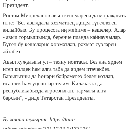
Президент.
Рөстәм Миңнеханов авыл кешеләренә дә мөрәҗәгать
итте: “Без авылдагы хезмәтнең җиңел түгеллеген
аңлыйбыз. Бу процесста иң мөһиме – кешеләр. Алар
- авыл тормышында, беренче планда кайнаучылар.
Бүген бу кешеләрне хөрмәтләп, рәхмәт сүзләрен
әйтәбез.
Авыл хуҗалыгы ул – таяну ноктасы. Без аңа ярдәм
итеп килдек һәм алга таба да ярдәм итәчәкбез.
Барыгызны да һөнәри бәйрәмегез белән котлап,
исәнлек һәм уңышлар телим. Киләчәктә дә
республикабызда агросәнәгать тармагы алга
барсын”, - диде Татарстан Президенты.
Бу хакта тулырак: https://tatar-
inform.tatar/news/2018/10/09/173105/