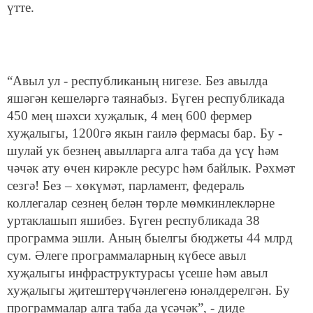
үтте.
“Авыл ул - республиканың нигезе. Без авылда
яшәгән кешеләргә таянабыз. Бүген республикада
450 мең шәхси хуҗалык, 4 мең 600 фермер
хуҗалыгы, 1200гә якын гаилә фермасы бар. Бу -
шулай ук безнең авылларга алга таба да үсү һәм
чәчәк ату өчен кирәкле ресурс һәм байлык. Рәхмәт
сезгә! Без – хөкүмәт, парламент, федераль
коллегалар сезнең белән төрле мөмкинлекләрне
уртаклашып яшибез. Бүген республикада 38
программа эшли. Аның быелгы бюджеты 44 млрд
сум. Әлеге программаларның күбесе авыл
хуҗалыгы инфраструктурасы үсеше һәм авыл
хуҗалыгы җитештерүчәнлегенә юнәлдерелгән. Бу
программалар алга таба да үсәчәк”, - диде