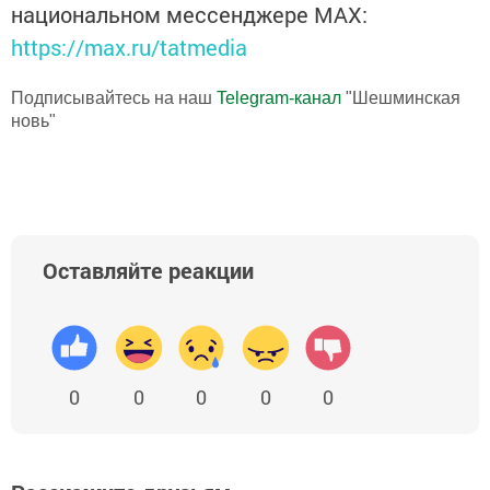
национальном мессенджере MАХ:
https://max.ru/tatmedia
Подписывайтесь на наш
Telegram-канал
"Шешминская
новь"
Оставляйте реакции
0
0
0
0
0