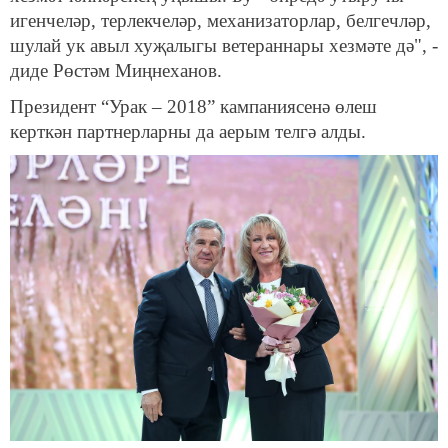
игенчеләр, терлекчеләр, механизаторлар, белгечләр,
шулай ук авыл хуҗалыгы ветераннары хезмәте дә", -
диде Рөстәм Миңнеханов.
Президент “Урак – 2018” кампаниясенә өлеш
керткән партнерларны да аерым телгә алды.