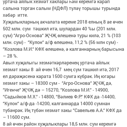
уртача айлык хезмәт хаклары һәм керемгә карап
салына торган салым (НДФЛ) түләү торышы турында
хәбәр итте.
Хуҗалыкларның акчалата кереме 2018 елның 8 ае өчен
502 млн. сум тәшкил итә, шулардан 40 %ы (201 млн.
сум) “Агро-Основа“ ҖЧҖ өлешенә туры килә, 21 % (103
млн. сум) - “Кулон“ а/ф өлешенә, 11,2 % (56 млн сум) -
“Козлова М.И.“ КФХ өлешенә, ә калганнарның барысына
– 28 %.
Авыл хуҗалыгы хезмәткәрләренең уртача айлык
хезмәт хакы 8 ай өчен 16,7 мең сум тәшкил итә, 2017
ел дәрәҗәсенә карата 1500 сумга күбрәк. Иң югары
хезмәт хакы – 18300 сум - “Агро-Основа“ ҖЧҖ дә,
“Игенче“ ҖЧҖ дә – 15270, “Козлова М.И.“ - 14900,
“Садыйков М.Х.“ - 14800, “Вәлиев Ф.Р.“ КФХ да -14400,
“Кулон“ а/ф-да -14200, калганнарда 14000 сумнан
түбәнрәк. Иң түбән хезмәт хакы “Савельев А.А.“ КФХ да
– 11600 сум.
8 ай өчен район хуҗалыклары 18,5 млн. сум керемгә