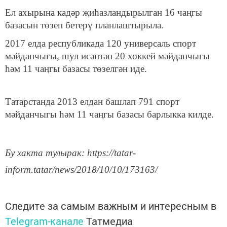
Ел ахырына кадәр җиһазландырылган 16 чаңгы
базасын төзеп бетерү планлаштырыла.
2017 елда республикада 120 универсаль спорт
мәйданчыгы, шул исәптән 20 хоккей мәйданчыгы
һәм 11 чаңгы базасы төзелгән иде.
Татарстанда 2013 елдан башлап 791 спорт
мәйданчыгы һәм 11 чаңгы базасы барлыкка килде.
Бу хакта тулырак: https://tatar-
inform.tatar/news/2018/10/10/173163/
Следите за самым важным и интересным в
Telegram-канале
Татмедиа