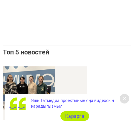
Топ 5 новостей
Яшь Татмедиа проектының яңа видеосын
карадыгызмы?
Герой гаиләсе: мәхәббәт, тугрылык һәм хәтер
Карарга