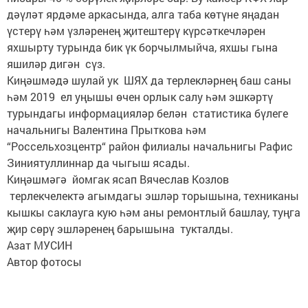
дәүләт ярдәме аркасында, алга таба көтүне яңадан
үстерү һәм үзләренең җитештерү күрсәткечләрен
яхшырту турында бик үк борчылмыйча, яхшы гына
яшиләр дигән сүз.
Киңәшмәдә шулай ук ШЯХ да терлекләрнең баш саны
һәм 2019 ел уңышы өчен орлык салу һәм эшкәртү
турындагы информацияләр белән статистика бүлеге
начальнигы Валентина Прыткова һәм
“Россельхозцентр“ район филиалы начальнигы Рафис
Зиниятуллиннар да чыгыш ясады.
Киңәшмәгә йомгак ясап Вячеслав Козлов
терлекчелектә агымдагы эшләр торышына, техниканы
кышкы саклауга кую һәм аны ремонтлый башлау, туңга
җир сөрү эшләренең барышына тукталды.
Азат МУСИН
Автор фотосы