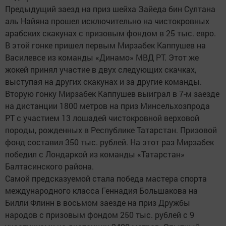
Предыдущий заезд на приз шейха Зайеда бин Султана
аль Найяна прошел исключительно на чистокровных
арабских скакунах с призовым фондом в 25 тыс. евро.
В этой гонке пришел первым Мирзабек Каппушев на
Василевсе из команды «Динамо» МВД РТ. Этот же
жокей принял участие в двух следующих скачках,
выступая на других скакунах и за другие команды.
Вторую гонку Мирзабек Каппушев выиграл в 7-м заезде
на дистанции 1800 метров на приз Минсельхозпрода
РТ с участием 13 лошадей чистокровной верховой
породы, рожденных в Республике Татарстан. Призовой
фонд составил 350 тыс. рублей. На этот раз Мирзабек
победил с Лондаркой из команды «Татарстан»
Балтасинского района.
Самой предсказуемой стала победа мастера спорта
международного класса Геннадия Большакова на
Билли Флинн в восьмом заезде на приз Дружбы
народов с призовым фондом 250 тыс. рублей с 9