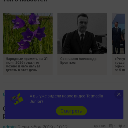
Народные приметы на 31
Скончался Александр
«Резуль
июля 2026 года: что
Еронтьев
труда»
можно и чего нельзя
оценили
делать в этот день
за 5 лет
ОБЩЕСТВО
А вы уже видели новое видео Tatmedia
Junior?
Сергей Миронов: «Коллектив у нас
Cмотреть
работоспособный»
admin,
2 сентября 2019 - 10:12
2185
0
0