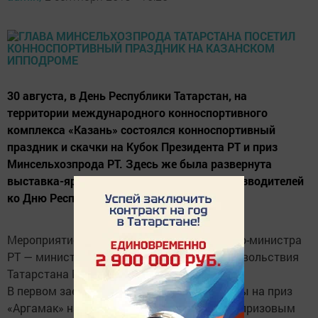
30 августа, в День Республики Татарстан, на
территории международного конноспортивного
комплекса «Казань» состоялся конноспортивный
праздник и скачки на Кубок Президента РТ и приз
Минсельхозпрода РТ. Здесь же была развернута
выставка-ярмарка продукции сельхозпроизводителей
ко Дню Республики
Мероприятие посетил заместитель Премьер-министра
РТ — министр сельского хозяйства и продовольствия
Татарстана Марат Ахметов.
В первом заезде лошадей татарской породы на приз
«Аргамак» на дистанции в 2 тыс. метров с призовым