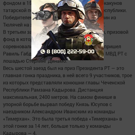
фондом в 150 тыс. рублей состязались 12 скакунов
татарской породы из различных районов республики.
Победителем заезда стал Хирзар Гиниятуллин из
Тюлячей на жеребце соловой масти Барс РТ.
В третьем заезде на дистанции 1600 метров, призовой
фонд в котором составил 350 тыс. рублей,
соревновались жокеи на колясках. Первым пришел
Равиль Габдрашитов из команды «Динамо» МВД РТ с
лошадью Стерлинг Динамо.
Весь шестой заезд был на приз Президента РТ — это
главная гонка праздника, в ней всего 9 участников, трое
из которых представляли конюшни главы Чеченской
Республики Рамзана Кадырова. Дистанция
максимальная, 2400 метров. На самом финише в
упорной борьбе вырвал победу Князь Юсупов с
наездником Александром Иванским из команды
«Тимерхан». Это была третья победа «Тимерхана» в
этой гонке за 14 лет, больше только у команды
Кадырова — 4.