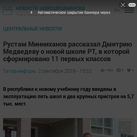
НОВОСТИ НОВОШЕШМИНСКА
16+
3
Автоматическое закрытие баннера через
Газета "Шешминская новь" - Новошешминский район
ЦЕНТРАЛЬНЫЕ НОВОСТИ
Рустам Минниханов рассказал Дмитрию
Медведеву о новой школе РТ, в которой
сформировано 11 первых классов
Татар-информ,
2 сентября 2019 - 15:52
1664
0
0
В республике к новому учебному году введены в
эксплуатацию пять школ и два крупных пристроя на 5,7
тыс. мест.