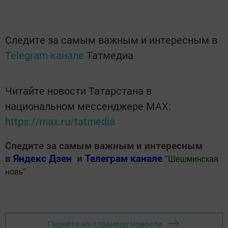
Следите за самым важным и интересным в
Telegram-канале
Татмедиа
Читайте новости Татарстана в
национальном мессенджере MАХ:
https://max.ru/tatmedia
Следите за самым важным и интересным
в
Яндекс Дзен
и
Телеграм канале
"
Шешминская
новь
"
Добавить Шешминскую новь в Яндекс.Новости
Перейти на страницу новости