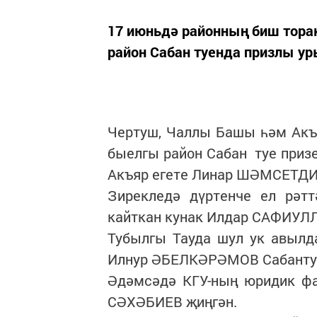
17 июньдә районның биш торак
район Сабан туенда призлы у
Чертуш, Чаллы Башы һәм Акъ
быелгы район Сабан туе призе
Акъяр егете Линар ШӘМСЕТДИ
Зирекледә дүртенче ел рәт
кайткан кунак Илдар САФИУЛЛ
Тубылгы Тауда шул ук авылд
Илнур ӘБЕЛКӘРӘМОВ Сабантуй
Әдәмсәдә КГУ-ның юридик ф
СӘХӘБИЕВ җиңгән.