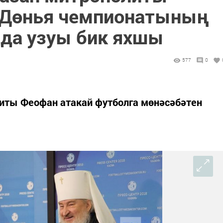
 Дөнья чемпионатының
нда узуы бик яхшы
577
0
литы Феофан атакай футболга мөнәсәбәтен