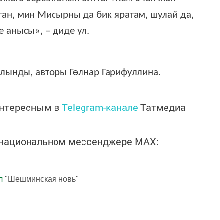
ктан, мин Мисырны да бик яратам, шулай да,
 анысы», – диде ул.
лынды, авторы Гөлнар Гарифуллина.
интересным в
Telegram-канале
Татмедиа
в национальном мессенджере MАХ:
л
"Шешминская новь"