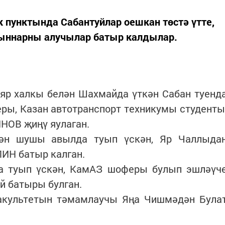
 пунктында Сабантуйлар оешкан төстә үтте,
рыннарны алучылар батыр калдылар.
яр халкы белән Шахмайда үткән Сабан туенд
ры, Казан автотранспорт техникумы студенты
НОВ җиңү яулаган.
тән шушы авылда туып үскән, Яр Чаллыда
ИН батыр калган.
а туып үскән, КамАЗ шоферы булып эшләүч
 батыры булган.
акультетын тәмамлаучы Яңа Чишмәдән Була