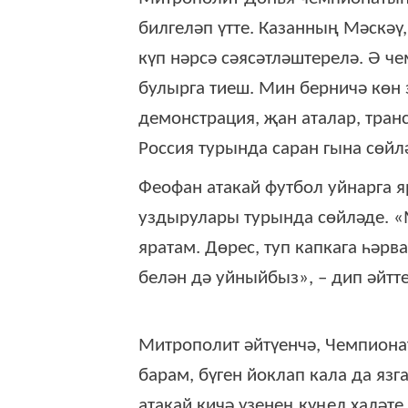
билгеләп үтте. Казанның Мәскәү
күп нәрсә сәясәтләштерелә. Ә ч
булырга тиеш. Мин берничә көн э
демонстрация, җан аталар, тран
Россия турында саран гына сөйл
Феофан атакай футбол уйнарга 
уздырулары турында сөйләде. «М
яратам. Дөрес, туп капкага һәрв
белән дә уйныйбыз», – дип әйтте
Митрополит әйтүенчә, Чемпиона
барам, бүген йоклап кала да язг
атакай кичә үзенең күңел халәте