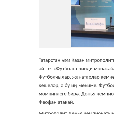
Татарстан һәм Казан митрополит
әйтте.
«Футболга нинди мөнәсәбә
Футболчылар, җанатарлар кемнәр
кешеләр, ә бу иң мөһиме. Футбо
мөмкинлеге бирә. Дөнья чемпион
Феофан атакай.
Митрополит Дөнья чемпионатыны