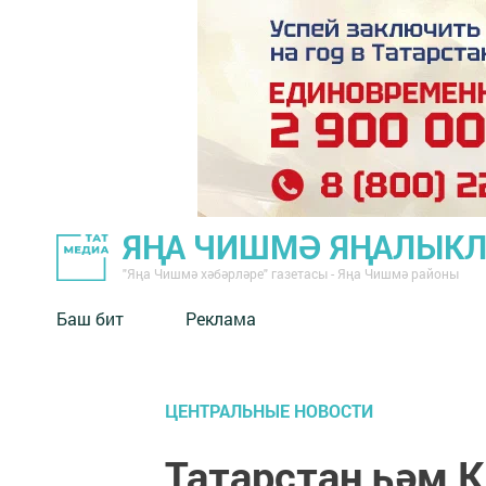
ЯҢА ЧИШМӘ ЯҢАЛЫК
"Яңа Чишмә хәбәрләре" газетасы - Яңа Чишмә районы
Баш бит
Реклама
ЦЕНТРАЛЬНЫЕ НОВОСТИ
Татарстан һәм 