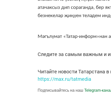
атачаксыз дип сораганда, бер я
безнекеләр җиңүен теләдем инде
Мәгълүмат «Татар-информ»нан а
Следите за самым важным и 
Читайте новости Татарстана 
https://max.ru/tatmedia
Подписывайтесь на наш
Telegram-кана