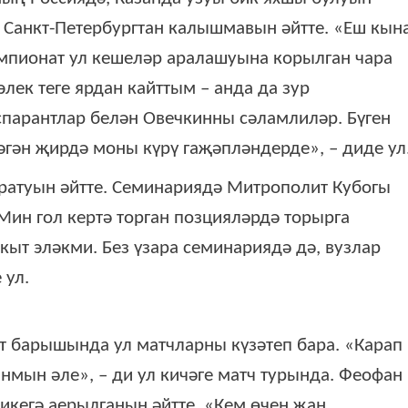
, Санкт-Петербургтан калышмавын әйтте. «Еш кын
емпионат ул кешеләр аралашуына корылган чара
лек теге ярдан кайттым – анда да зур
спарантлар белән Овечкинны сәламлиләр. Бүген
әгән җирдә моны күрү гаҗәпләндерде», – диде ул
яратуын әйтте. Семинариядә Митрополит Кубогы
ин гол кертә торган позцияләрдә торырга
акыт эләкми. Без үзара семинариядә дә, вузлар
 ул.
т барышында ул матчларны күзәтеп бара. «Карап
анмын әле», – ди ул кичәге матч турында. Феофан
 икегә аерылганын әйтте. «Кем өчен җан