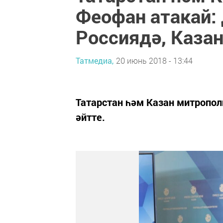
Феофан атакай:
Россиядә, Каза
Татмедиа,
20 июнь 2018 - 13:44
Татарстан һәм Казан митропо
әйтте.