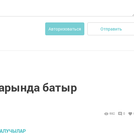
Отправить
Авторизоваться
ларында батыр
692
0