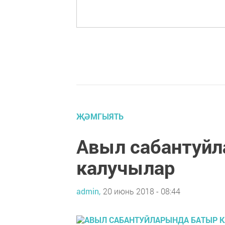
ҖӘМГЫЯТЬ
Авыл сабантуй
калучылар
admin,
20 июнь 2018 - 08:44