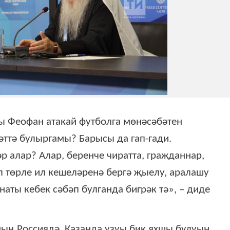
ы Феофан атакай футболга мөнәсәбәтен
ттә булыргамы? Барысы да гап-гади.
 алар? Алар, беренче чиратта, гражданнар,
л төрле ил кешеләренә бергә җыелу, аралашу
аты кебек сәбәп булганда бигрәк тә», – диде
ң Россиядә, Казанда узуы бик яхшы булуын