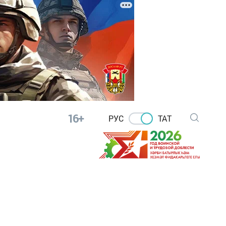
16+
РУС
ТАТ