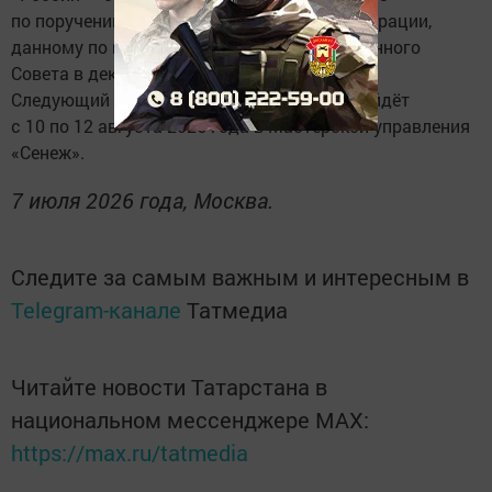
по поручению Президента Российской Федерации,
данному по итогам заседания Государственного
Совета в декабре 2025 года.
Следующий очный модуль программы пройдёт
с 10 по 12 августа 2026 года в Мастерской управления
«Сенеж».
7 июля 2026 года, Москва.
Следите за самым важным и интересным в
Telegram-канале
Татмедиа
Читайте новости Татарстана в
национальном мессенджере MАХ:
https://max.ru/tatmedia