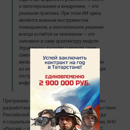
к пилотированию и внедрению, — это
реальная практика. При этом ИИ здесь
является важным инструментом,
помощником, а окончательное решение
всегда остаётся за человеком — это
заложено в саму архитектуру модуля.
Управленцы выходят с модуля, умея
самостоятельно собирать и запускать
мультиагентные ИИ-системы, а это один
из ключевых навыков, необходимых для
построения эффективной кадровой
инфраструктуры».
Программа «Кадры для экономики будущего»
разработана Сбером совместно с Правительством
Российской Федерации, Министерством труда
и социальной защиты Российской Федерации, АНО
«Россия — страна возможностей» и РАНХиГС