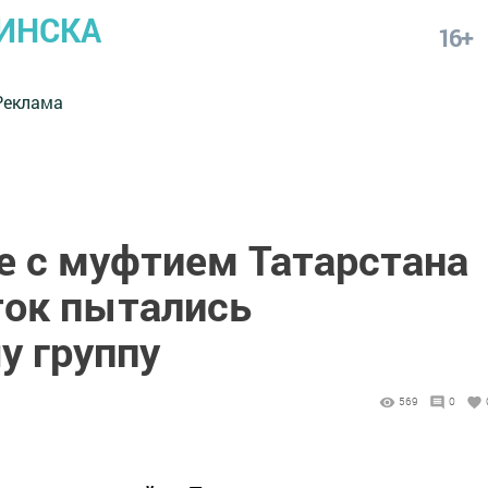
ИНСКА
16+
Реклама
е с муфтием Татарстана
ток пытались
у группу
569
0