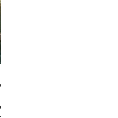
р
и
,