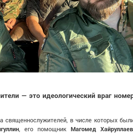
ители — это идеологический враг номе
па священнослужителей, в числе которых был
гуллин
, его помощник
Магомед Хайруллаев