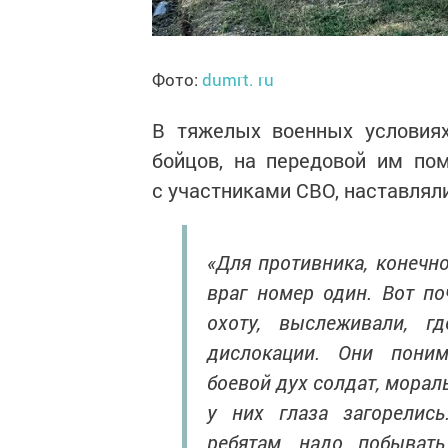
Фото:
dumrt. ru
В тяжелых военных условия
бойцов, на передовой им по
с участниками СВО, наставляли
«Для противника, конечн
враг номер один. Вот п
охоту, выслеживали, 
дислокации. Они пони
боевой дух солдат, морал
у них глаза загорелис
ребятам, надо побывать