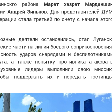
азинскго района
Марат хазрат Марданши
хии
Андрей Зиньков.
Для представителей ДУ
ерации стала третьей по счету с начала этог
озные деятели остановились, стал Луганск
ские части на линии боевого соприкосновения
сность ударов снарядами и беспилотникам
та, а также попытку противника атаковат
 духовные лидеры выполнили свою мисси
тобы поддержать их и передать гостинц