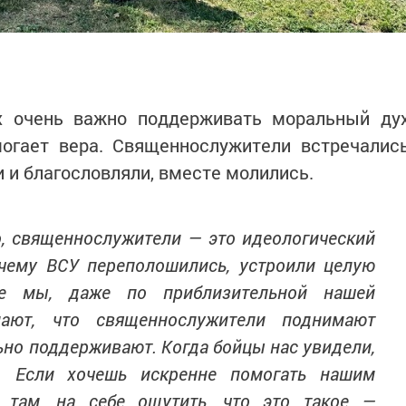
х очень важно поддерживать моральный ду
могает вера. Священнослужители встречалис
 и благословляли, вместе молились.
о, священнослужители — это идеологический
очему ВСУ переполошились, устроили целую
где мы, даже по приблизительной нашей
мают, что священнослужители поднимают
ьно поддерживают. Когда бойцы нас увидели,
ь. Если хочешь искренне помогать нашим
 там, на себе ощутить, что это такое —