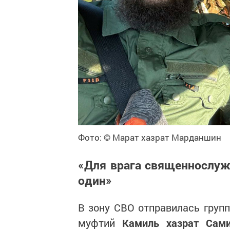
Фото: © Марат хазрат Марданшин
«Для врага священнослуж
один»
В зону СВО отправилась груп
муфтий
Камиль хазрат Сами