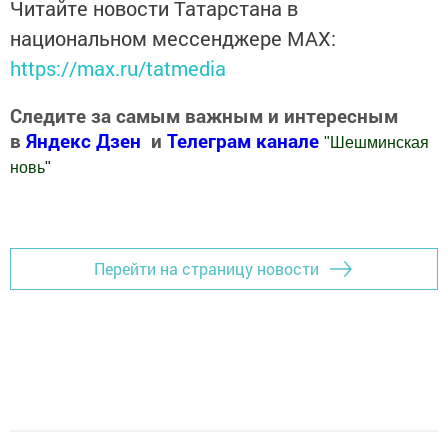
Читайте новости Татарстана в
национальном мессенджере MАХ:
https://max.ru/tatmedia
Следите за самым важным и интересным
в
Яндекс Дзен
и
Телеграм канале
"
Шешминская
новь
"
Добавить Шешминскую новь в Яндекс.Новости
Перейти на страницу новости