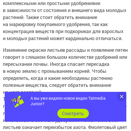
комплексными или простыми удобрениями
в зависимости от состояния и внешнего вида молодых
растений. Также стоит обратить внимание
на маркировку покупаемого удобрения, так как
концентрация веществ при подкормках для взрослых
и молодых растений может кардинально отличаться.
Изменение окраски листьев рассады и появление пятен
говорит о слишком большом количестве удобрений или
пересыхании почвы. Иногда спасает пересадка
в новую землю с промыванием корней. Чтобы
определить, когда и какие необходимы растению
полезные вещества, следует обратить внимание
на цвет растений.
А вы уже видели новое видео Tatmedia
Темно-зеленые листья и крепкий фиолетовый стебель
Junior?
говорят о том, что подкормки достаточно. Если нижние
листья томатов желтеют и опадают, необходимо
Cмотреть
использовать азотные удобрения. Пожелтение всех
листьев означает переизбыток азота. Фиолетовый цвет