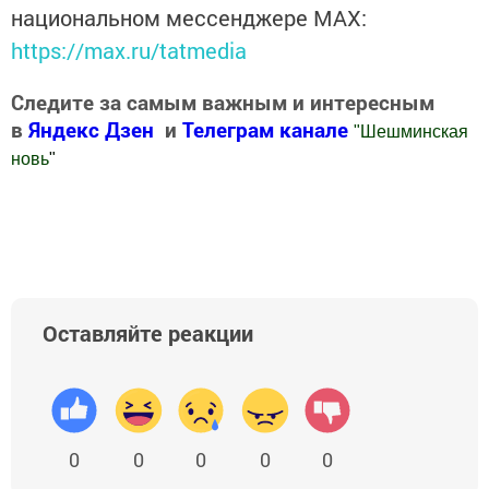
национальном мессенджере MАХ:
https://max.ru/tatmedia
Следите за самым важным и интересным
в
Яндекс Дзен
и
Телеграм канале
"
Шешминская
новь
"
Добавить Шешминскую новь в Яндекс.Новости
Оставляйте реакции
0
0
0
0
0