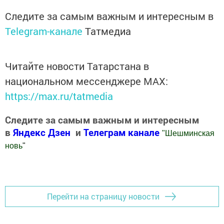
Следите за самым важным и интересным в
Telegram-канале
Татмедиа
Читайте новости Татарстана в
национальном мессенджере MАХ:
https://max.ru/tatmedia
Следите за самым важным и интересным
в
Яндекс Дзен
и
Телеграм канале
"
Шешминская
новь
"
Добавить Шешминскую новь в Яндекс.Новости
Перейти на страницу новости