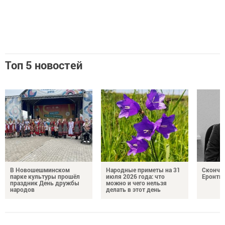
Топ 5 новостей
В Новошешминском
Народные приметы на 31
Сконча
парке культуры прошёл
июля 2026 года: что
Еронть
праздник День дружбы
можно и чего нельзя
народов
делать в этот день