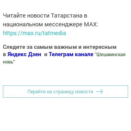
Читайте новости Татарстана в
национальном мессенджере MАХ:
https://max.ru/tatmedia
Следите за самым важным и интересным
в
Яндекс Дзен
и
Телеграм канале
"
Шешминская
новь
"
Добавить Шешминскую новь в Яндекс.Новости
Перейти на страницу новости