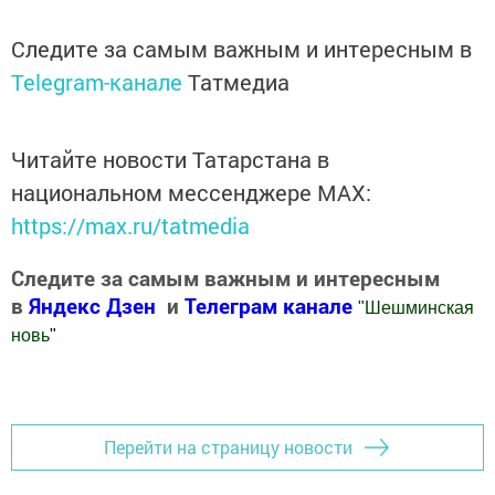
Следите за самым важным и интересным в
Telegram-канале
Татмедиа
Читайте новости Татарстана в
национальном мессенджере MАХ:
https://max.ru/tatmedia
Следите за самым важным и интересным
в
Яндекс Дзен
и
Телеграм канале
"
Шешминская
новь
"
Добавить Шешминскую новь в Яндекс.Новости
Перейти на страницу новости