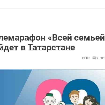
лемарафон «Всей семьей
йдет в Татарстане
581
0