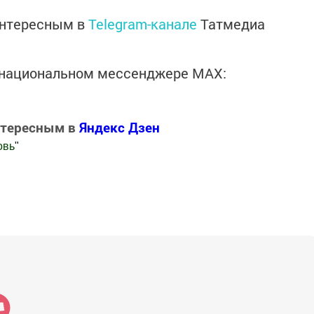
интересным в
Telegram-канале
Татмедиа
в национальном мессенджере MАХ:
нтересным в
Яндекс Дзен
овь
"
.Новости