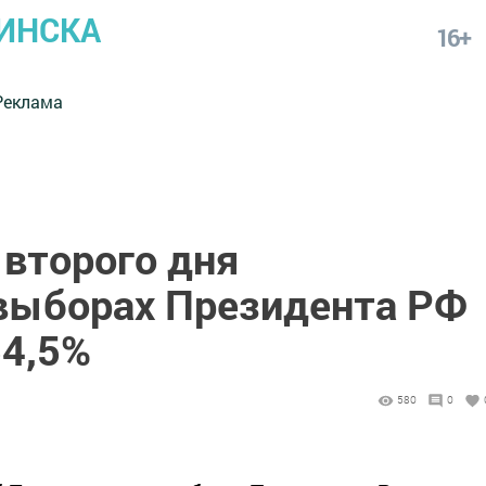
ИНСКА
16+
Реклама
 второго дня
 выборах Президента РФ
54,5%
580
0