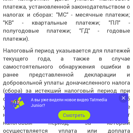
платежа, установленной законодательством о
налогах и сборах: "МС" - месячные платежи;
"КВ" - квартальные платежи; "ПЛ" -
полугодовые платежи; "ГД" - годовые
платежи).
Налоговый период указывается для платежей
текущего года, а также в случае
самостоятельного обнаружения ошибки в
ранее представленной декларации и
добровольной уплаты доначисленного налога
(сбора) за истекший налоговый период при
отсутствии требования налогового органа об
А вы уже видели новое видео Tatmedia
Junior?
уплате налогов (сборов). В показателе
налогового периода следует указать тот
Cмотреть
налоговый период, за который
осуществляется уплата или доплата