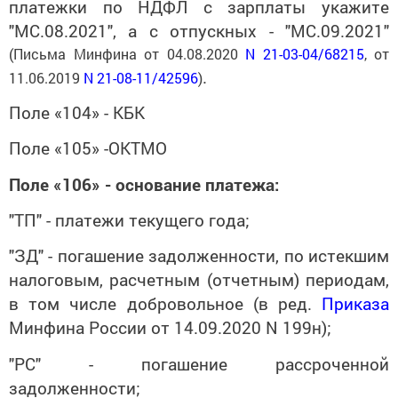
платежки по НДФЛ с зарплаты укажите
"МС.08.2021", а с отпускных - "МС.09.2021"
(Письма Минфина от 04.08.2020
N 21-03-04/68215
, от
.
11.06.2019
N 21-08-11/42596
)
Поле «104» - КБК
Поле «105» -ОКТМО
Поле «106» - основание платежа:
"ТП" - платежи текущего года;
"ЗД" - погашение задолженности, по истекшим
налоговым, расчетным (отчетным) периодам,
в том числе добровольное (в ред.
Приказа
Минфина России от 14.09.2020 N 199н);
"РС" - погашение рассроченной
задолженности;