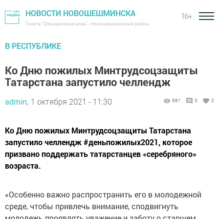
НОВОСТИ НОВОШЕШМИНСКА
16+
Газета "Шешминская новь" - Новошешминский район
В РЕСПУБЛИКЕ
Ко Дню пожилых Минтрудсоцзащиты
Татарстана запустило челлендж
admin,
1 октября 2021 - 11:30
981
0
0
Ко Дню пожилых Минтрудсоцзащиты Татарстана
запустило челлендж #деньпожилых2021, которое
призвано поддержать татарстанцев «серебряного»
возраста.
«Особенно важно распространить его в молодежной
среде, чтобы привлечь внимание, сподвигнуть
молодежь проявлять уважение и заботу о старшем