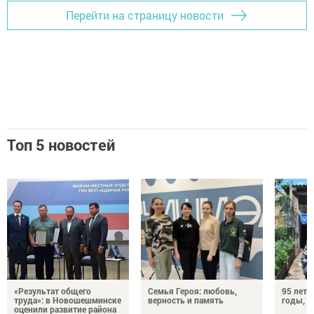
Перейти на страницу новости
Топ 5 новостей
«Результат общего
Семья Героя: любовь,
95 лет 
труда»: в Новошешминске
верность и память
годы, э
оценили развитие района