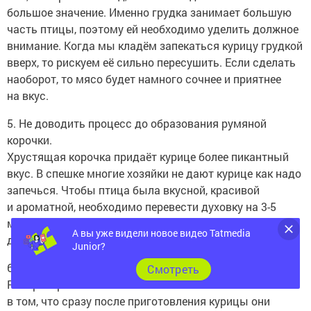
большое значение. Именно грудка занимает большую
часть птицы, поэтому ей необходимо уделить должное
внимание. Когда мы кладём запекаться курицу грудкой
вверх, то рискуем её сильно пересушить. Если сделать
наоборот, то мясо будет намного сочнее и приятнее
на вкус.
5. Не доводить процесс до образования румяной
корочки.
Хрустящая корочка придаёт курице более пикантный
вкус. В спешке многие хозяйки не дают курице как надо
запечься. Чтобы птица была вкусной, красивой
и ароматной, необходимо перевести духовку на 3-5
минут в режим «гриль». Этого будет вполне
А вы уже видели новое видео Tatmedia
достаточно.
Junior?
6. На стол прямо с духовки.
Cмотреть
Распространённая ошибка многих хозяек заключается
в том, что сразу после приготовления курицы они