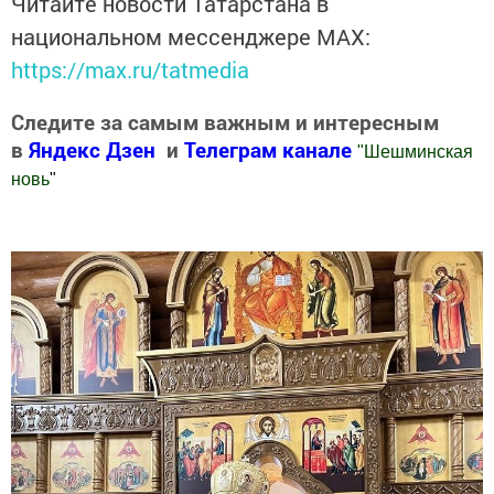
Читайте новости Татарстана в
национальном мессенджере MАХ:
https://max.ru/tatmedia
Следите за самым важным и интересным
в
Яндекс Дзен
и
Телеграм канале
"
Шешминская
новь
"
Добавить Шешминскую новь в Яндекс.Новости