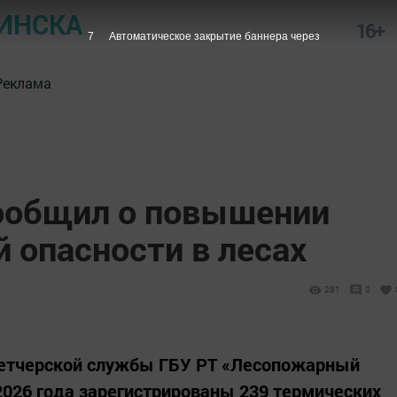
ИНСКА
16+
6
Автоматическое закрытие баннера через
Реклама
ообщил о повышении
 опасности в лесах
281
0
петчерской службы ГБУ РТ «Лесопожарный
 2026 года зарегистрированы 239 термических