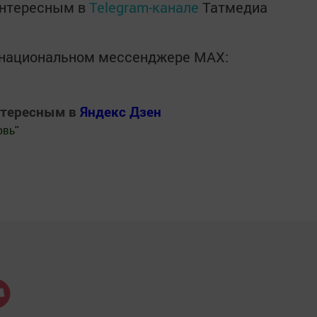
интересным в
Telegram-канале
Татмедиа
в национальном мессенджере MАХ:
нтересным в
Яндекс Дзен
овь
"
.Новости