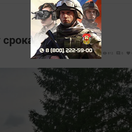
 срока давности
612
0