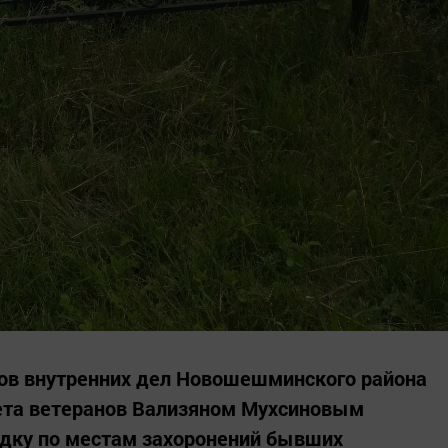
нов внутренних дел Новошешминского района
вета ветеранов Вализяном Мухсиновым
дку по местам захоронений бывших