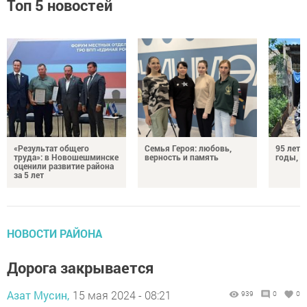
Топ 5 новостей
«Результат общего
Семья Героя: любовь,
95 лет 
труда»: в Новошешминске
верность и память
годы, э
оценили развитие района
за 5 лет
НОВОСТИ РАЙОНА
Дорога закрывается
Азат Мусин,
15 мая 2024 - 08:21
939
0
0