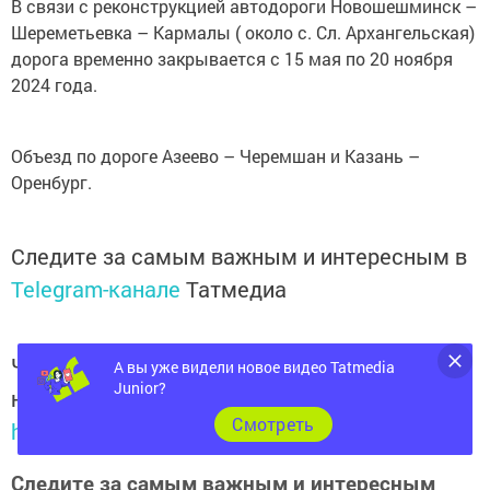
В связи с реконструкцией автодороги Новошешминск –
Шереметьевка – Кармалы ( около с. Сл. Архангельская)
дорога временно закрывается с 15 мая по 20 ноября
2024 года.
Объезд по дороге Азеево – Черемшан и Казань –
Оренбург.
Следите за самым важным и интересным в
Telegram-канале
Татмедиа
Читайте новости Татарстана в
А вы уже видели новое видео Tatmedia
Junior?
национальном мессенджере MАХ:
Cмотреть
https://max.ru/tatmedia
Следите за самым важным и интересным