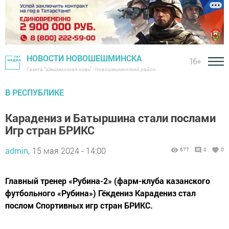
НОВОСТИ НОВОШЕШМИНСКА
16+
Газета "Шешминская новь" - Новошешминский район
В РЕСПУБЛИКЕ
Карадениз и Батыршина стали послами
Игр стран БРИКС
admin,
15 мая 2024 - 14:00
677
0
0
Главный тренер «Рубина-2» (фарм-клуба казанского
футбольного «Рубина») Гёкдениз Карадениз стал
послом Спортивных игр стран БРИКС.