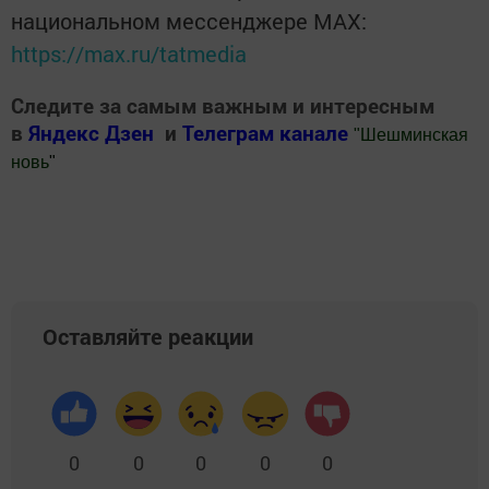
национальном мессенджере MАХ:
https://max.ru/tatmedia
Следите за самым важным и интересным
в
Яндекс Дзен
и
Телеграм канале
"
Шешминская
новь
"
Добавить Шешминскую новь в Яндекс.Новости
Оставляйте реакции
0
0
0
0
0