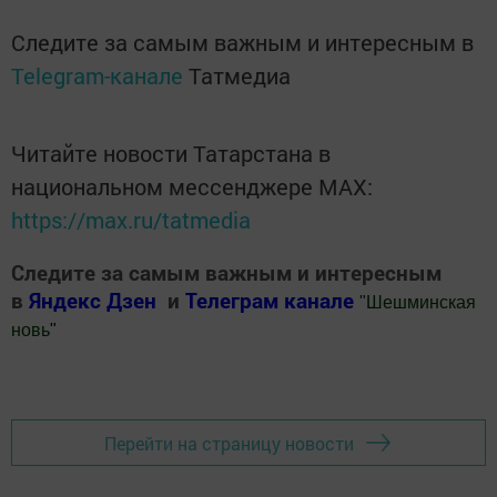
Следите за самым важным и интересным в
Telegram-канале
Татмедиа
Читайте новости Татарстана в
национальном мессенджере MАХ:
https://max.ru/tatmedia
Следите за самым важным и интересным
в
Яндекс Дзен
и
Телеграм канале
"
Шешминская
новь
"
Добавить Шешминскую новь в Яндекс.Новости
Перейти на страницу новости