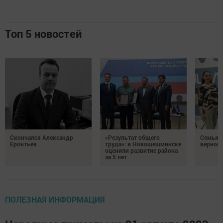
Топ 5 новостей
Скончался Александр
«Результат общего
Семья Г
Еронтьев
труда»: в Новошешминске
верност
оценили развитие района
за 5 лет
ПОЛЕЗНАЯ ИНФОРМАЦИЯ