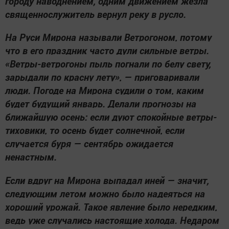
городу наводнением, одним движением жезла
священнослужитель вернул реку в русло.
На Руси Мирона называли Ветрогоном, потому
что в его праздник часто дули сильные ветры.
«Ветры-ветрогоны пыль погнали по белу свету,
зарыдали по красну лету», — приговаривали
люди. Погоде на Мирона судили о том, каким
будет будущий январь. Делали прогнозы на
ближайшую осень: если дуют спокойные ветры-
тиховики, то осень будет солнечной, если
случается буря — сентябрь ожидается
ненастным.
Если вдруг на Мирона выпадал иней — значит,
следующим летом можно было надеяться на
хороший урожай. Такое явление было нередким,
ведь уже случались настоящие холода. Недаром