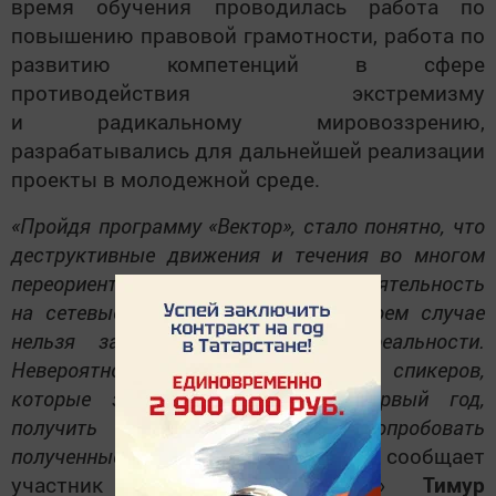
время обучения проводилась работа по
повышению правовой грамотности, работа по
развитию компетенций в сфере
противодействия экстремизму
и радикальному мировоззрению,
разрабатывались для дальнейшей реализации
проекты в молодежной среде.
«Пройдя программу «Вектор», стало понятно, что
деструктивные движения и течения во многом
переориентировали свою деятельность
на сетевые сообщества. Но ни в коем случае
нельзя забыть про работу в реальности.
Невероятно интересно было слушать спикеров,
которые занимаются этим не первый год,
получить важные советы и уже опробовать
полученные навыки на практике»
— сообщает
участник программы «Вектор»
Тимур