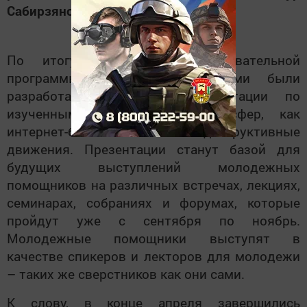
Сабирзянов
.
По итогу 4 месяцев образовательной
программы «Вектор» участниками были
разработаны авторские презентации по
изученным темам из таких сфер, как
интернет-безопасность и деструктивные
движения. Презентации станут базой для
будущих выступлений молодежных
помощников на различных встречах, лекциях,
семинарах, собраниях и форумах, которые
пройдут уже с сентября по ноябрь.
Молодежные помощники выступят в
качестве спикеров и лекторов для молодежи
– таких же сверстников как они сами.
К слову, в конце апреля завершились