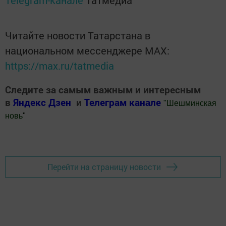
Читайте новости Татарстана в
национальном мессенджере MАХ:
https://max.ru/tatmedia
Следите за самым важным и интересным
в
Яндекс Дзен
и
Телеграм канале
"
Шешминская
новь
"
Добавить Шешминскую новь в Яндекс.Новости
Перейти на страницу новости