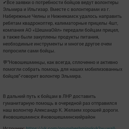
✔Все заявки о потребности бойцов ведут волонтеры
Эльмира и Ильгизар. Вместе с волонтерами из г.
Набережные Челны и Нижнекамск удалось направить
ребятам квадрокоптер, калиматорные прицелы 4шт,
компания АО «ШешмаОйл» передали бойцам прицел,
а также были закуплены продукты питания,
необходимые инструменты и многое другое очем
попросили сами бойцы.
💬"Новошешминцы, как всегда, сплоченно и активно
помогли собрать помощь для наших мобилизованных
бойцов"-говорит волонтер Эльмира.
В дальний путь к бойцам в ЛНР доставить
гуманитарную помощь в очередной раз отправился
наш волонтер Александр К. Желаем хорошей дороги.
#новошешминск #новошешминскийрайон
Источник:
https://vk.com/novosheshminskvk?w=wall-