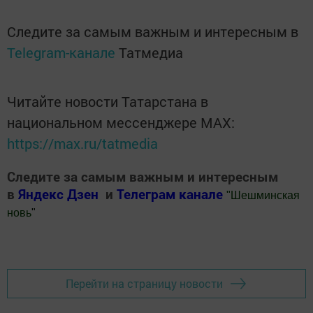
Следите за самым важным и интересным в
Telegram-канале
Татмедиа
Читайте новости Татарстана в
национальном мессенджере MАХ:
https://max.ru/tatmedia
Следите за самым важным и интересным
в
Яндекс Дзен
и
Телеграм канале
"
Шешминская
новь
"
Добавить Шешминскую новь в Яндекс.Новости
Перейти на страницу новости