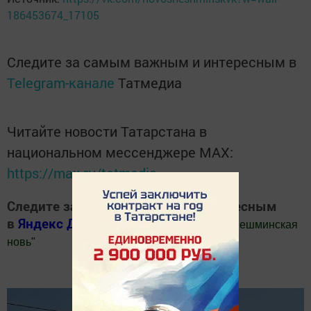
186453674_17105
Следите за самым важным и интересным в
Telegram-канале
Татмедиа
Читайте новости Татарстана в
национальном мессенджере MАХ:
https://max.ru/tatmedia
Следите за самым важным и интересным
в
Яндекс Дзен
и
Телеграм канале
"
Шешминская
новь
"
Добавить Шешминскую новь в Яндекс.Новости