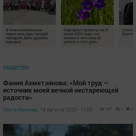
В Новошешминском
Народные приметы на 31
Сконча
парке культуры прошёл
июля 2026 года: что
Еронть
праздник День дружбы
можно и чего нельзя
народов
делать в этот день
ОБЩЕСТВО
Фания Ахметзянова: «Мой труд —
источник моей вечной нестареющей
радости»
Ольга Иванова,
18 августа 2023 - 11:05
1027
0
0