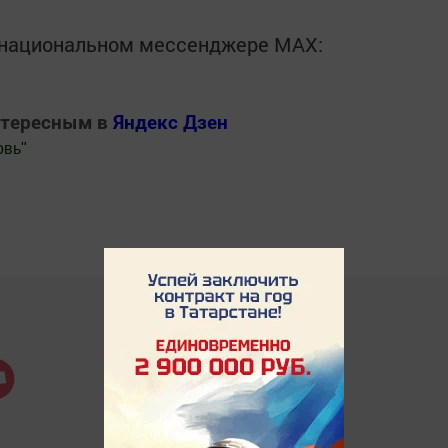
в национальном мессенджере MАХ:
нтересным в
Яндекс Дзен
овь
"
.Новости