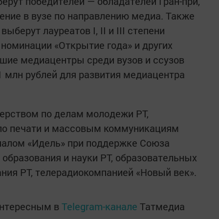
ерут победителей — обладателей Гран-при,
ение в вузе по направлению медиа. Также
берут лауреатов I, II и III степени
 номинации «Открытие года» и других
шие медиацентры среди вузов и ссузов
1 млн рублей для развития медиацентра
ерством по делам молодежи РТ,
по печати и массовым коммуникациям
алом «Идель» при поддержке Союза
 образования и науки РТ, образовательных
ния РТ, телерадиокомпанией «Новый век».
интересным в
Telegram-канале
Татмедиа