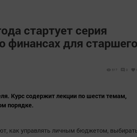
года стартует серия
о финансах для старшег
517
0
еля. Курс содержит лекции по шести темам,
ом порядке.
ют, как управлять личным бюджетом, выбират