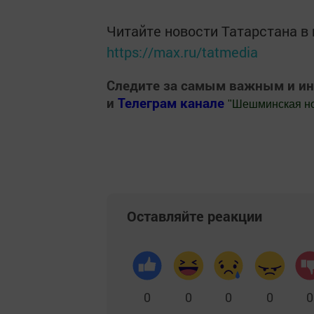
Читайте новости Татарстана 
https://max.ru/tatmedia
Следите за самым важным и и
и
Телеграм канале
"
Шешминская н
Добавить Шешминскую новь в Яндекс
Оставляйте реакции
0
0
0
0
0