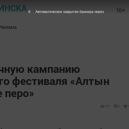
ИНСКА
16+
5
Автоматическое закрытие баннера через
Реклама
очную кампанию
го фестиваля «Алтын
е перо»
571
0