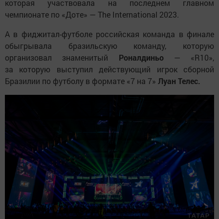
которая участвовала на последнем главном
чемпионате по «Доте» — The International 2023.
А в фиджитал-футболе российская команда в финале
обыгрывала бразильскую команду, которую
организовал знаменитый
Роналдиньо
— «R10»,
за которую выступил действующий игрок сборной
Бразилии по футболу в формате «7 на 7»
Луан Телес.