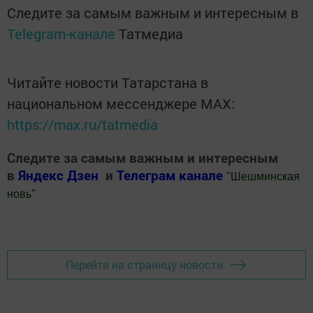
Следите за самым важным и интересным в
Telegram-канале
Татмедиа
Читайте новости Татарстана в
национальном мессенджере MАХ:
https://max.ru/tatmedia
Следите за самым важным и интересным
в
Яндекс Дзен
и
Телеграм канале
"
Шешминская
новь
"
Добавить Шешминскую новь в Яндекс.Новости
Перейти на страницу новости