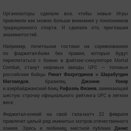
Организаторы сделали все, чтобы новые Игры
привлекли как можно больше внимания у поклонников
традиционного спорта. И сделали это, приглашая
знаменитостей.
Например, почетными гостями на соревнованиях
по фиджитал-боям без правил, которые будут
переплетаться с боями в файтинг-симуляторе Mortal
Combat, станут мировые звезды UFC — топовые
российские бойцы
Ринат Фахретдинов
и
Шарабутдин
Магомедов
, бразилец
Джонни Уокер
и азербайджанский боец
Рафаэль Физиев
, занимающий
шестую строчку официального рейтинга UFC в легком
весе.
Фиджитал-хоккей на свой гала-матч 22 февраля
привлечет целый ряд именитых мэтров отечественного
хоккея. Здесь и любимец местной публики
Данис