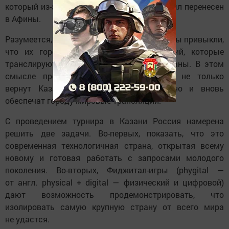
который из-за политической обстановки был перенесен
в Афины.
Разумеется, за это «золотое» время казанцы привыкли,
что их город — центр больших событий, которые
транслируются далеко за пределами страны. В этом
смысле предстоящие «Игры будущего» не только
вернут Казань в то самое прошлое, но и вновь
обеспечат городу мировые трансляции.
С проведением турнира в Казани Россия намерена
решить две задачи. Во-первых, показать, что это
современная технологичная страна, открытая всему
новому и готовая работать с запросами молодого
поколения. Во-вторых, Фиджитал-игры (phygital —
от англ. physical + digital — физический и цифровой)
дают возможность продемонстрировать, что
изолировать самую крупную страну от всего мира
не удастся.