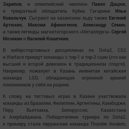
Зарипов
, и олимпийский чемпион
Павел Дацюк
,
и трекратный обладатель Кубка Гагарина
Илья
Ковальчук
. Сыграют на казанском льду также
Евгений
Артюхин
,
Максим Афиногенов
,
Александр Семин
,
а также легенды магнитогорского «Металлурга»
Сергей
Мозякин
и
Василий Кошечкин.
В киберспортивных дисциплинах по Dota2, CS2
и Warface приедут команды с тир-1 и тир-2 сцен (это как
высший и второй дивизион в традиционном спорте).
Например, пожалует в Казань именитая китайская
команда LGD, обладающая огромной армией
поклонников у себя на родине.
К слову, на тестовых играх в Казани участвовали
команды из Бразилии, Филиппин, Аргентины, Камбоджи,
Перу, Вьетнама, Белоруссии, Казахстана
и Азербайджана. Победителями турнира по Dota2,
к примеру, стала перуанская команда Thunder Awaken,