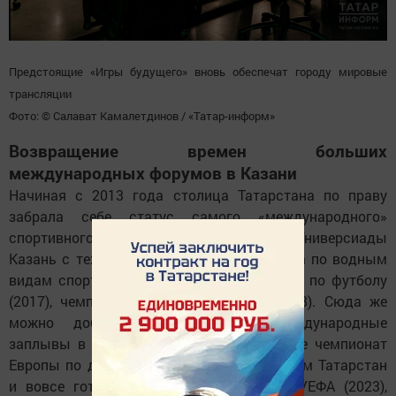
Предстоящие «Игры будущего» вновь обеспечат городу мировые
трансляции
Фото: © Салават Камалетдинов / «Татар-информ»
Возвращение времен больших
международных форумов в Казани
Начиная с 2013 года столица Татарстана по праву
забрала себе статус самого «международного»
спортивного города в России. Помимо Универсиады
Казань с тех пор приняла чемпионат мира по водным
видам спорта (2015), Кубок Конфедераций по футболу
(2017), чемпионат мира по футболу (2018). Сюда же
можно добавить и ежегодные международные
заплывы в водных видах спорта, а также чемпионат
Европы по дзюдо (2016). А прошлым летом Татарстан
и вовсе готовился принять Суперкубок УЕФА (2023),