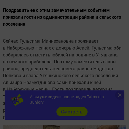
Поздравить ее с этим замечательным событием
приехали гости из администрации района и сельского
поселения
Сейчас Гульсима Миннехановна проживает
в Набережных Челнах с дочерью Асией. Гульсима эби
собиралась отметить юбилей на родине в Утяшкино,
но немного приболела. Поэтому заместитель главы
района, председатель женсовета района Надежда
Попкова и глава Утяшкинского сельского поселения
Альмира Назмутдинова сами приехали к ней
в Набережные Челны. Гости поздравили ветерана
труда и тыла со 100-летием, пожелали ей крепкого
А вы уже видели новое видео Tatmedia
Junior?
здоровья, бодрости, оптимизма и по-прежнему
радоваться жизни в любом возрасте, чем всегда
Cмотреть
и отличалась Гульсима эби.