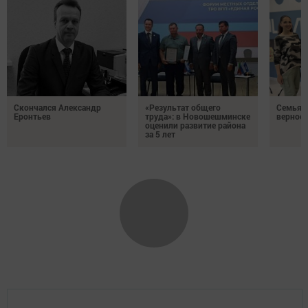
Скончался Александр
«Результат общего
Семья Г
Еронтьев
труда»: в Новошешминске
верност
оценили развитие района
за 5 лет