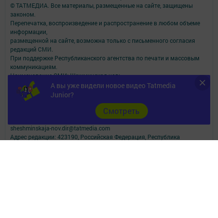
© ТАТМЕДИА. Все материалы, размещенные на сайте, защищены
законом.
Перепечатка, воспроизведение и распространение в любом объеме
информации,
размещенной на сайте, возможна только с письменного согласия
редакций СМИ.
При поддержке Республиканского агентства по печати и массовым
коммуникациям.
Наименование СМИ: Шешминская новь
СМИ зарегистрировано Федеральной службой по надзору в сфере
А вы уже видели новое видео Tatmedia
связи,
Junior?
информационных технологий и массовых коммуникаций
Cмотреть
запись о регистрации СМИ ЭЛ № ФС 77 - 90148 от 07.10.2025
ФИО главного редактора: Мусин Азат Вализанович Email:
sheshminskaja-nov.dir@tatmedia.com
Адрес редакции: 423190, Российская Федерация, Республика
Татарстан, Новошешминский район, с.Новошешминск, ул.Ленина,
д.102.
Телефон редакции: 8(84348)2-21-46 - Руководитель филиала.
8(84348)2-23-46 - Бухгалтерия и отдел рекламы. 8(84348)2-24-32 -
отдел писем
Электронная почта редакции: sheshminskaja-nov@tatmedia.com
Электронная почта филиала для сообщений о фактах коррупции
sheshminskaja-nov.dir@tatmedia.com
sheshminskaja-nov@tatmedia.com