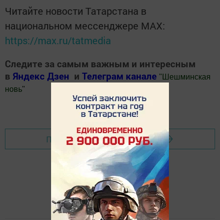
Читайте новости Татарстана в
национальном мессенджере MАХ:
https://max.ru/tatmedia
Следите за самым важным и интересным
в
Яндекс Дзен
и
Телеграм канале
"
Шешминская
новь
"
Добавить Шешминскую новь в Яндекс.Новости
Перейти на страницу новости