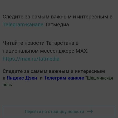
Следите за самым важным и интересным в
Telegram-канале
Татмедиа
Читайте новости Татарстана в
национальном мессенджере MАХ:
https://max.ru/tatmedia
Следите за самым важным и интересным
в
Яндекс Дзен
и
Телеграм канале
"
Шешминская
новь
"
Добавить Шешминскую новь в Яндекс.Новости
Перейти на страницу новости