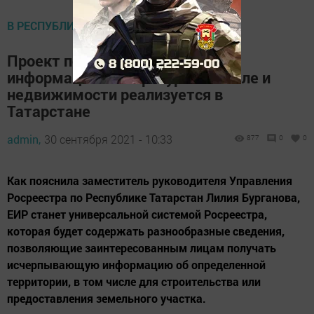
В РЕСПУБЛИКЕ
Проект по созданию Единого
информационного ресурса о земле и
недвижимости реализуется в
Татарстане
admin,
30 сентября 2021 - 10:33
877
0
0
Как пояснила заместитель руководителя Управления
Росреестра по Республике Татарстан Лилия Бурганова,
ЕИР станет универсальной системой Росреестра,
которая будет содержать разнообразные сведения,
позволяющие заинтересованным лицам получать
исчерпывающую информацию об определенной
территории, в том числе для строительства или
предоставления земельного участка.