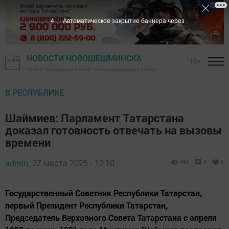
2
Автоматическое закрытие баннера через
НОВОСТИ НОВОШЕШМИНСКА
16+
Газета "Шешминская новь" - Новошешминский район
В РЕСПУБЛИКЕ
Шаймиев: Парламент Татарстана
доказал готовность отвечать на вызовы
времени
admin,
27 марта 2025 - 12:10
464
0
0
Государственный Советник Республики Татарстан,
первый Президент Республики Татарстан,
Председатель Верховного Совета Татарстана с апреля