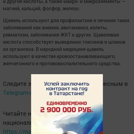
и другие кислоты, а также макро- и микроэлементы —
магний, кальций, фосфор, железо.
Щавель используют для профилактики и лечения таких
заболеваний как анемия, авитаминоз, колиты,
ревматизм, заболевания ЖКТ и других. Щавелевая
кислота способствует выведению токсинов и шлаков
из организма. В народной медицине щавель
используют в качестве кровоостанавливающего,
желчегонного и противовоспалительного средства.
Следите за самым важным и интересным в
Telegram-канале
Татмедиа
Читайте новости Татарстана в
национальном мессенджере MАХ:
https://max.ru/tatmedia