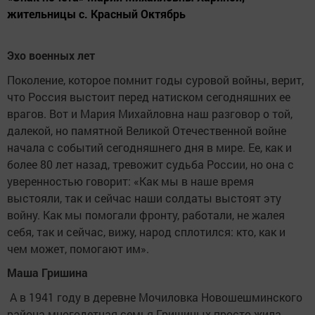
жительницы с. Красный Октябрь
Эхо военных лет
Поколение, которое помнит годы суровой войны, верит,
что Россия выстоит перед натиском сегодняшних ее
врагов. Вот и Мария Михайловна наш разговор о той,
далекой, но памятной Великой Отечественной войне
начала с событий сегодняшнего дня в мире. Ее, как и
более 80 лет назад, тревожит судьба России, но она с
уверенностью говорит: «Как мы в наше время
выстояли, так и сейчас наши солдаты выстоят эту
войну. Как мы помогали фронту, работали, не жалея
себя, так и сейчас, вижу, народ сплотился: кто, как и
чем может, помогают им».
Маша Гришина
А в 1941 году в деревне Мочиловка Новошешминского
района многодетная семья Гришиных просто жила,