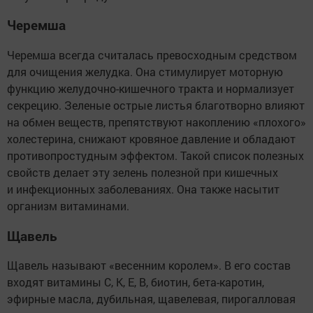
Черемша
Черемша всегда считалась превосходным средством
для очищения желудка. Она стимулирует моторную
функцию желудочно-кишечного тракта и нормализует
секрецию. Зеленые острые листья благотворно влияют
на обмен веществ, препятствуют накоплению «плохого»
холестерина, снижают кровяное давление и обладают
противопростудным эффектом. Такой список полезных
свойств делает эту зелень полезной при кишечных
и инфекционных заболеваниях. Она также насытит
организм витаминами.
Щавель
Щавель называют «весенним королем». В его состав
входят витамины C, K, E, B, биотин, бета-каротин,
эфирные масла, дубильная, щавелевая, пирогалловая