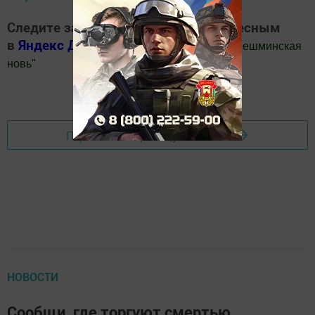
Следите за самым важным и интересным
в
Яндекс Дзен
и
Телеграм канале
"
Шешминская
новь
"
Добавить Шешминскую новь в Яндекс.Новости
Перейти на страницу новости
НОВОСТИ
Сообщи, где торгуют смертью