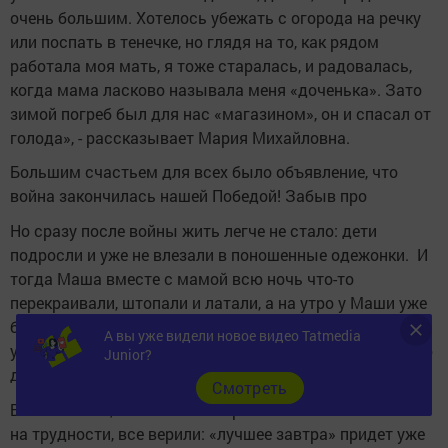
очень большим. Хотелось убежать с огорода на речку
или поспать в тенечке, но глядя на то, как рядом
работала моя мать, я тоже старалась, и радовалась,
когда мама ласково называла меня «доченька». Зато
зимой погреб был для нас «магазином», он и спасал от
голода», - рассказывает Мария Михайловна.
Большим счастьем для всех было объявление, что
война закончилась нашей Победой! Забыв про
Но сразу после войны жить легче не стало: дети
подросли и уже не влезали в поношенные одежонки. И
тогда Маша вместе с мамой всю ночь что-то
перекраивали, штопали и латали, а на утро у Маши уже
была «новенькая» теплая одежка, в которой она
А вы уже видели новое видео Tatmedia
уходила чистить делянки в лесу или строить насыпную
Junior?
дорогу.
Cмотреть
Было тяжело, но в семье не принято было жаловаться
на трудности, все верили: «лучшее завтра» придет уже