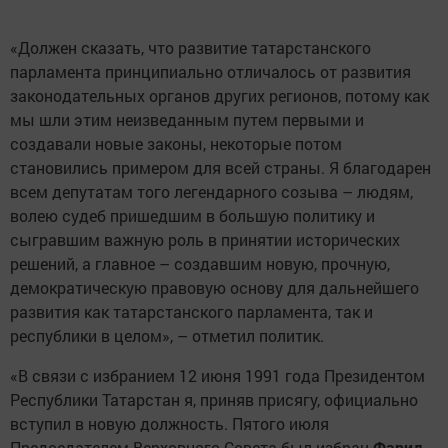
«Должен сказать, что развитие татарстанского
парламента принципиально отличалось от развития
законодательных органов других регионов, потому как
мы шли этим неизведанным путем первыми и
создавали новые законы, некоторые потом
становились примером для всей страны. Я благодарен
всем депутатам того легендарного созыва – людям,
волею судеб пришедшим в большую политику и
сыгравшим важную роль в принятии исторических
решений, а главное – создавшим новую, прочную,
демократическую правовую основу для дальнейшего
развития как татарстанского парламента, так и
республики в целом», – отметил политик.
«В связи с избранием 12 июня 1991 года Президентом
Республики Татарстан я, приняв присягу, официально
вступил в новую должность. Пятого июля
Председателем Верховного Совета был избран
Фарид