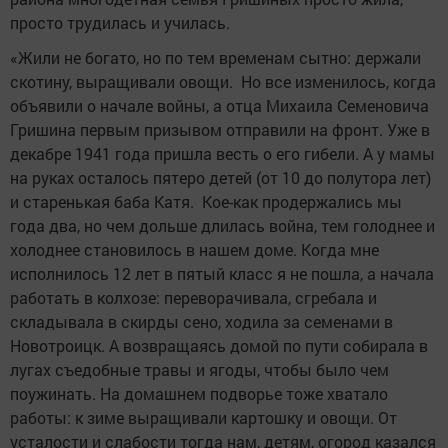
просто трудилась и училась.
«Жили не богато, но по тем временам сытно: держали
скотину, выращивали овощи. Но все изменилось, когда
объявили о начале войны, а отца Михаила Семеновича
Гришина первым призывом отправили на фронт. Уже в
декабре 1941 года пришла весть о его гибели. А у мамы
на руках осталось пятеро детей (от 10 до полутора лет)
и старенькая баба Катя. Кое-как продержались мы
года два, но чем дольше длилась война, тем голоднее и
холоднее становилось в нашем доме. Когда мне
исполнилось 12 лет в пятый класс я не пошла, а начала
работать в колхозе: переворачивала, сгребала и
складывала в скирды сено, ходила за семенами в
Новотроицк. А возвращаясь домой по пути собирала в
лугах съедобные травы и ягоды, чтобы было чем
поужинать. На домашнем подворье тоже хватало
работы: к зиме выращивали картошку и овощи. От
усталости и слабости тогда нам, детям, огород казался