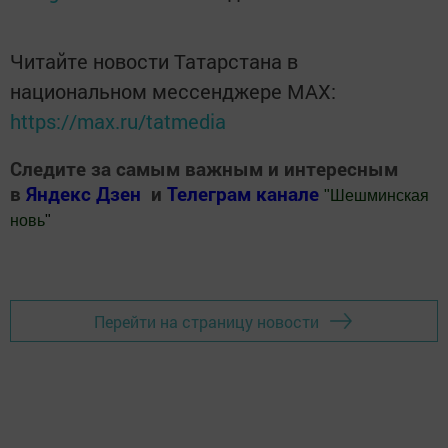
Читайте новости Татарстана в
национальном мессенджере MАХ:
https://max.ru/tatmedia
Следите за самым важным и интересным
в
Яндекс Дзен
и
Телеграм канале
"
Шешминская
новь
"
Добавить Шешминскую новь в Яндекс.Новости
Перейти на страницу новости